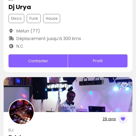
Dj Urya
Disco
Funk
House
Melun (77)
Déplacement jusqu’à 300 kms
N.C
Contacter
Profil
29 avis
DJ