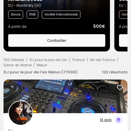
DJ - Montlhéry (91)
DJ - C
Dance
RNB
Variété Internationale
Variét
500€
A partir de
A parti
Contacter
1001 Artistes
DJ pour le jour de l'an
France
Ile-de-France
Seine-et-Marne
Melun
DJ pour le jour de l'an Melun (77000)
123 résultats
14 avis
DJ