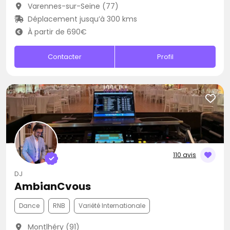
Varennes-sur-Seine (77)
Déplacement jusqu’à 300 kms
À partir de 690€
Contacter
Profil
110 avis
DJ
AmbianCvous
Dance
RNB
Variété Internationale
Montlhéry (91)