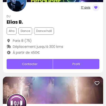
17 avis
DJ
Elias B.
Afro
Dance
Dance hall
Paris 8 (75)
Déplacement jusqu’à 300 kms
À partir de 450€
Contacter
Profil