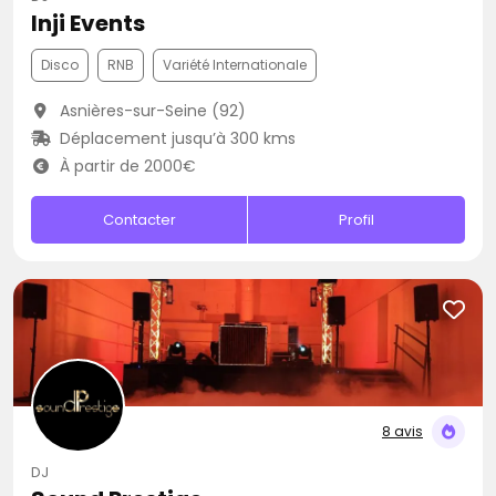
Inji Events
Disco
RNB
Variété Internationale
Asnières-sur-Seine (92)
Déplacement jusqu’à 300 kms
À partir de 2000€
Contacter
Profil
8 avis
DJ