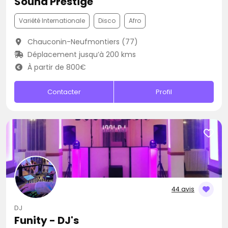
Sound Prestige
Variété Internationale
Disco
Afro
Chauconin-Neufmontiers (77)
Déplacement jusqu’à 200 kms
À partir de 800€
Contacter
Profil
44 avis
DJ
Funity - DJ's