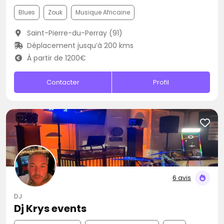
Blues
Zouk
Musique Africaine
Saint-Pierre-du-Perray (91)
Déplacement jusqu’à 200 kms
À partir de 1200€
Contacter
Profil
6 avis
DJ
Dj Krys events