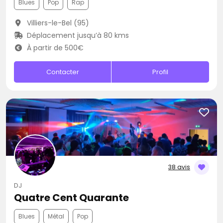
Blues
Pop
Rap
Villiers-le-Bel (95)
Déplacement jusqu’à 80 kms
À partir de 500€
Contacter
Profil
38 avis
DJ
Quatre Cent Quarante
Blues
Métal
Pop