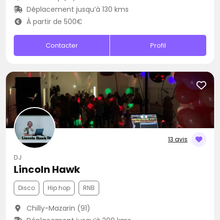
Déplacement jusqu’à 130 kms
À partir de 500€
Contacter
Profil
13 avis
DJ
Lincoln Hawk
Disco
Hip hop
RNB
Chilly-Mazarin (91)