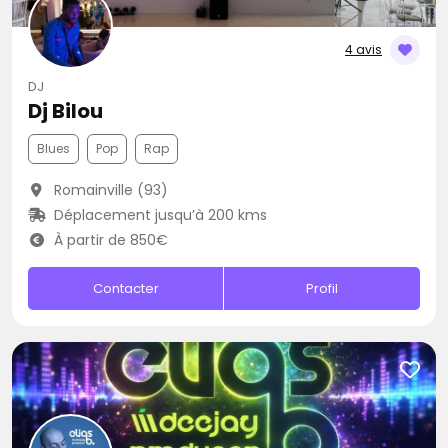
4 avis
DJ
Dj Bilou
Blues
Pop
Rap
Romainville (93)
Déplacement jusqu’à 200 kms
À partir de 850€
Contacter
Profil