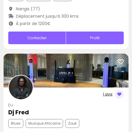
Nangis (77)
Déplacement jusqu’à 300 kms
À partir de 1200€
Contacter
Profil
1 avis
DJ
Dj Fred
Blues
Musique Africaine
Zouk