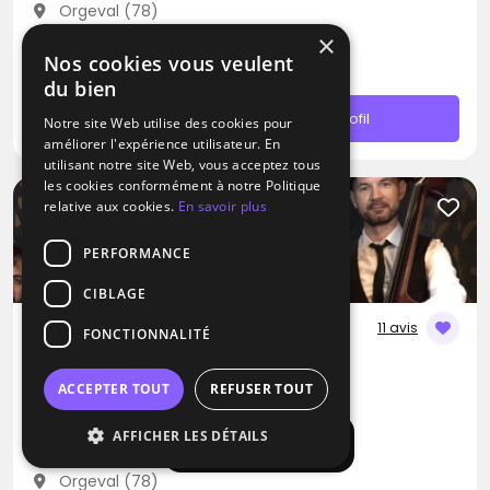
Orgeval (78)
Déplacement jusqu’à 150 kms
×
Nos cookies vous veulent
À partir de 600€
du bien
Contacter
Profil
Notre site Web utilise des cookies pour
améliorer l'expérience utilisateur. En
utilisant notre site Web, vous acceptez tous
les cookies conformément à notre Politique
relative aux cookies.
En savoir plus
PERFORMANCE
CIBLAGE
11 avis
FONCTIONNALITÉ
DJ / Artiste solo / Groupe de musique
Dj Josephine
ACCEPTER TOUT
REFUSER TOUT
Blues
Musique Africaine
AFFICHER LES DÉTAILS
Zouk
Afficher la carte
Orgeval (78)