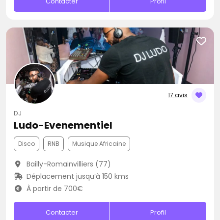
Contacter
Profil
17 avis
DJ
Ludo-Evenementiel
Disco
RNB
Musique Africaine
Bailly-Romainvilliers (77)
Déplacement jusqu’à 150 kms
À partir de 700€
Contacter
Profil