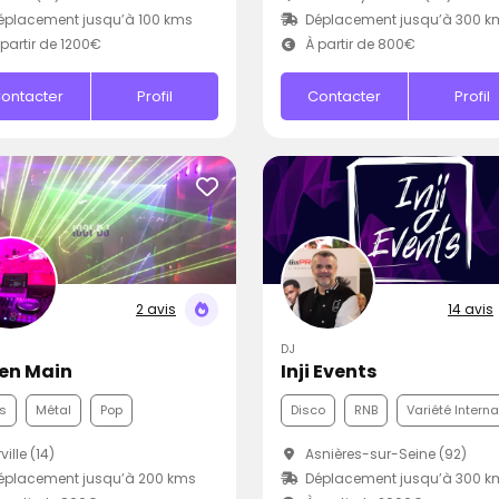
placement jusqu’à 100 kms
Déplacement jusqu’à 300 k
partir de 1200€
À partir de 800€
ontacter
Profil
Contacter
Profil
2 avis
14 avis
DJ
 en Main
Inji Events
s
Métal
Pop
Disco
RNB
Variété Intern
ville (14)
Asnières-sur-Seine (92)
éplacement jusqu’à 200 kms
Déplacement jusqu’à 300 k