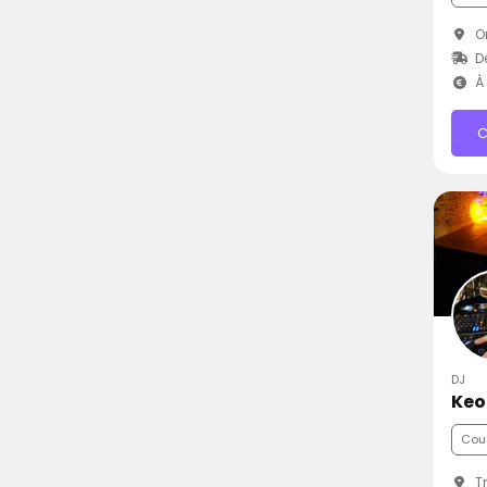
Or
D
À 
C
DJ
Keo
Cou
Tr