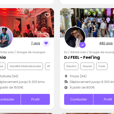
7 avis
480 avis
Artiste solo / Groupe de musique
DJ / Artiste solo / Groupe de musi
nia
DJ FEEL - Feel'ing
se
Variété Internationale
RNB
Electro
House
Funk
fortville (94)
Thiais (94)
éplacement jusqu’à 200 kms
Déplacement jusqu’à 300 k
partir de 1500€
À partir de 800€
ontacter
Profil
Contacter
Profil