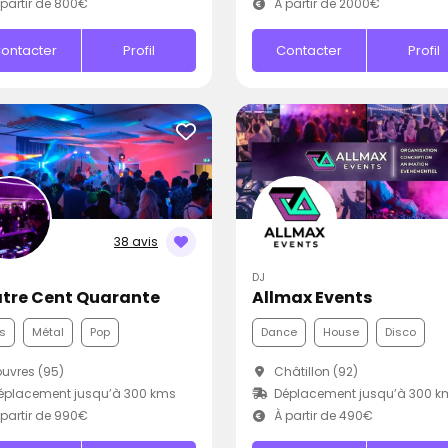
partir de 800€
À partir de 2000€
ontacter
Profil
Contacter
Profil
38 avis
DJ
tre Cent Quarante
Allmax Events
s
Métal
Pop
Dance
House
Disco
uvres (95)
Châtillon (92)
éplacement jusqu’à 300 kms
Déplacement jusqu’à 300 k
partir de 990€
À partir de 490€