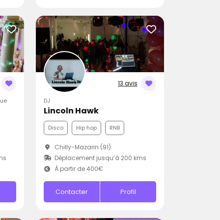
13 avis
que
DJ
Lincoln Hawk
Disco
Hip hop
RNB
Chilly-Mazarin (91)
ms
Déplacement jusqu’à 200 kms
À partir de 400€
Contacter
Profil