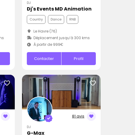
DJ
Dj's Events MD Animation
Country
Dance
RNB
Le Havre (76)
ms
Déplacement jusqu’à 300 kms
À partir de 999€
Contacter
Profil
81 avis
DJ
G-Max