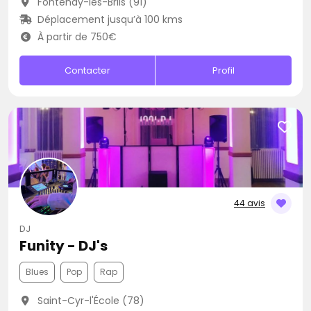
Fontenay-lès-Briis (91)
Déplacement jusqu’à 100 kms
À partir de 750€
Contacter
Profil
44 avis
DJ
Funity - DJ's
Blues
Pop
Rap
Saint-Cyr-l'École (78)