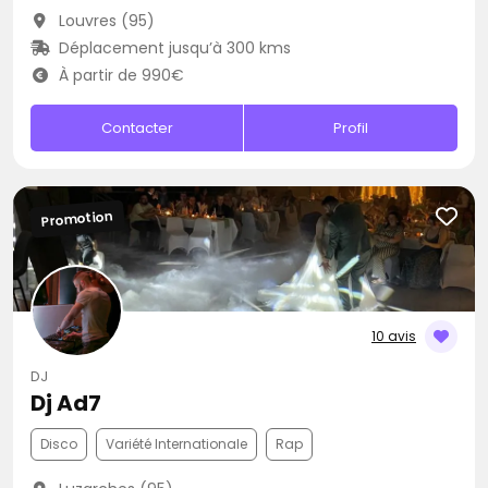
Louvres (95)
Déplacement jusqu’à 300 kms
À partir de 990€
Contacter
Profil
Promotion
10 avis
DJ
Dj Ad7
Disco
Variété Internationale
Rap