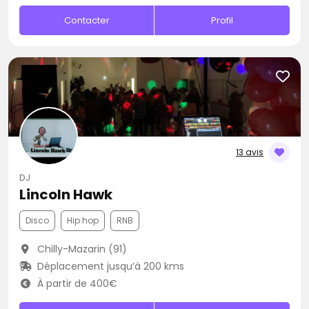
Contacter
Profil
13 avis
DJ
Lincoln Hawk
Disco
Hip hop
RNB
Chilly-Mazarin (91)
Déplacement jusqu’à 200 kms
À partir de 400€