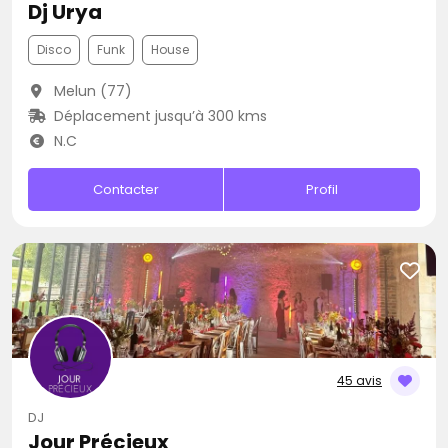
Dj Urya
Disco
Funk
House
Melun (77)
Déplacement jusqu’à 300 kms
N.C
Contacter
Profil
45 avis
DJ
Jour Précieux