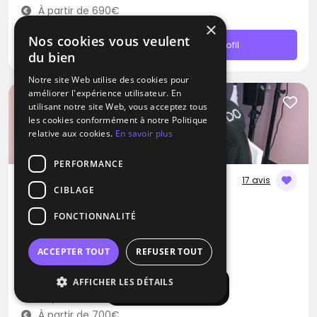
À partir de 690€
×
Nos cookies vous veulent
Contacter
Profil
du bien
Notre site Web utilise des cookies pour
améliorer l'expérience utilisateur. En
utilisant notre site Web, vous acceptez tous
les cookies conformément à notre Politique
relative aux cookies.
En savoir plus
PERFORMANCE
17 avis
CIBLAGE
DJ
FONCTIONNALITÉ
Ludo-Evenementiel
Disco
RNB
Musique Africaine
ACCEPTER TOUT
REFUSER TOUT
Bailly-Romainvilliers (77)
AFFICHER LES DÉTAILS
Afficher la carte
Déplacement jusqu’à 150 kms
À partir de 700€