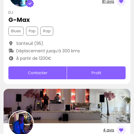
81 avis
DJ
G-Max
Blues
Pop
Rap
Santeuil (95)
Déplacement jusqu’à 300 kms
À partir de 1200€
Contacter
Profil
4 avis