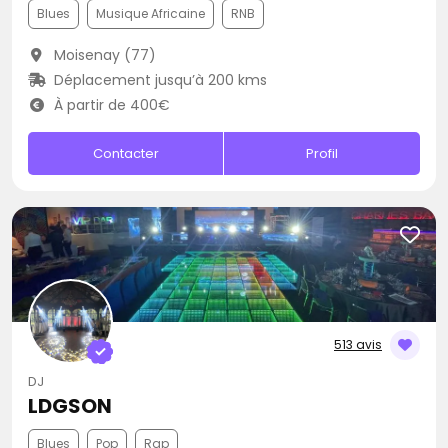
Blues
Musique Africaine
RNB
Moisenay (77)
Déplacement jusqu’à 200 kms
À partir de 400€
Contacter
Profil
513 avis
DJ
LDGSON
Blues
Pop
Rap