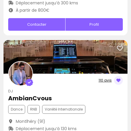
Déplacement jusqu’à 300 kms
À partir de 800€
Contacter
Profil
110 avis
DJ
AmbianCvous
Dance
RNB
Variété Internationale
Montlhéry (91)
Déplacement jusqu’à 130 kms