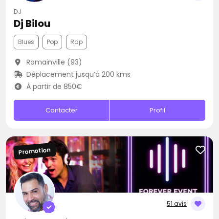
DJ
Dj Bilou
Blues
Pop
Rap
Romainville (93)
Déplacement jusqu’à 200 kms
À partir de 850€
Contacter
Profil
Promotion
51 avis