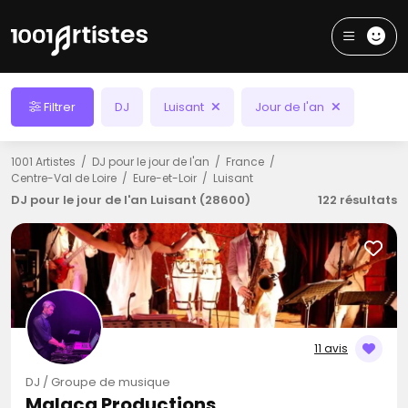
Filtrer
DJ
Luisant
Jour de l'an
1001 Artistes
DJ pour le jour de l'an
France
Centre-Val de Loire
Eure-et-Loir
Luisant
DJ pour le jour de l'an Luisant (28600)
122 résultats
11 avis
DJ / Groupe de musique
Malaca Productions