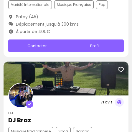
Variété Internationale
Musique Française
Pop
Patay (45)
Déplacement jusqu’à 300 kms
À partir de 400€
Contacter
Profil
71 avis
DJ
DJ Braz
Musique traditionnelle
Soca
Samba