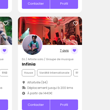
Contacter
Profil
7 avis
que
DJ / Artiste solo / Groupe de musique
Infinia
RNB
House
Variété Internationale
RNB
Alfortville (94)
ms
Déplacement jusqu’à 200 kms
À partir de 1440€
Contacter
Profil