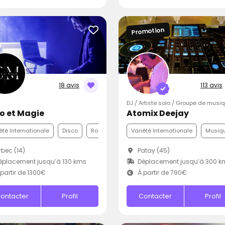
Promotion
18 avis
113 avis
DJ / Artiste solo / Groupe de musi
o et Magie
Atomix Deejay
été Internationale
Disco
Rock
Variété Internationale
Musiqu
bec (14)
Patay (45)
placement jusqu’à 130 kms
Déplacement jusqu’à 300 k
partir de 1300€
À partir de 790€
ontacter
Profil
Contacter
Profil