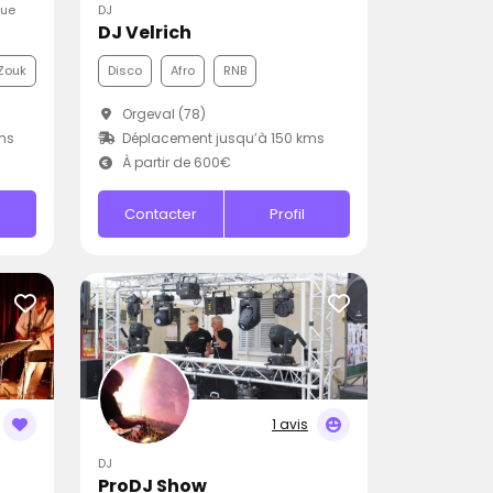
que
DJ
DJ Velrich
Zouk
Disco
Afro
RNB
Orgeval (78)
ms
Déplacement jusqu’à 150 kms
À partir de 600€
Contacter
Profil
1 avis
DJ
ProDJ Show