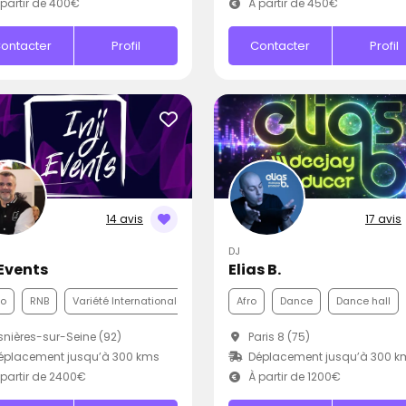
partir de 400€
À partir de 450€
ontacter
Profil
Contacter
Profil
14 avis
17 avis
DJ
 Events
Elias B.
co
RNB
Variété Internationale
Afro
Dance
Dance hall
nières-sur-Seine (92)
Paris 8 (75)
éplacement jusqu’à 300 kms
Déplacement jusqu’à 300 k
partir de 2400€
À partir de 1200€