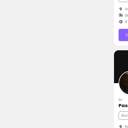
Va
Dé
À 
C
DJ
Pas
Dis
Pa