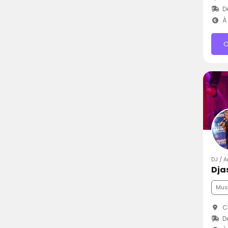
D
À 
C
DJ / A
Dja
Mus
Ch
D