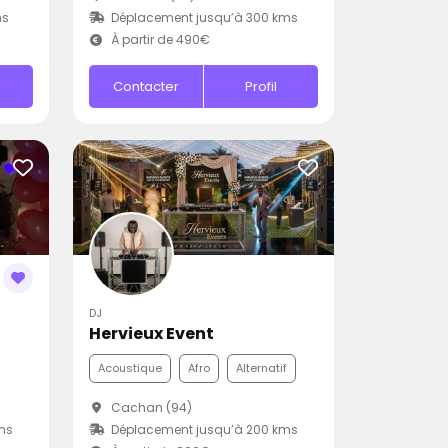
ms
Déplacement jusqu’à 300 kms
À partir de 490€
Contacter
Profil
DJ
Hervieux Event
Acoustique
Afro
Alternatif
Cachan (94)
ms
Déplacement jusqu’à 200 kms