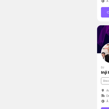
À 
C
DJ
Inji
Dis
As
D
À 