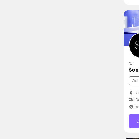
DJ
Son
Vari
Or
Dé
À 
C