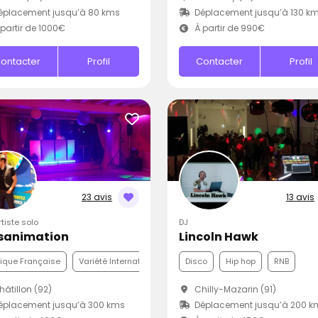
éplacement jusqu’à 80 kms
Déplacement jusqu’à 130 k
partir de 1000€
À partir de 990€
ontacter
Profil
Contacter
Profil
23 avis
13 avis
rtiste solo
DJ
sanimation
Lincoln Hawk
ique Française
Variété Internationale
Disco
Disco
Hip hop
RNB
âtillon (92)
Chilly-Mazarin (91)
éplacement jusqu’à 300 kms
Déplacement jusqu’à 200 k