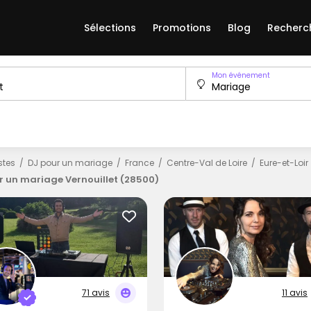
Sélections
Promotions
Blog
Recherc
Mon événement
istes
DJ pour un mariage
France
Centre-Val de Loire
Eure-et-Loir
r un mariage Vernouillet (28500)
71 avis
11 avis