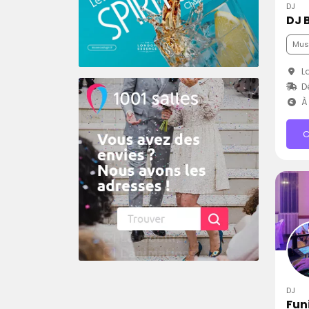
DJ
DJ 
Musi
La
D
À 
C
DJ
Funi