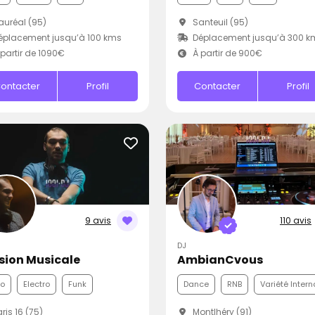
uréal (95)
Santeuil (95)
placement jusqu’à 100 kms
Déplacement jusqu’à 300 k
partir de 1090€
À partir de 900€
ontacter
Profil
Contacter
Profil
9 avis
110 avis
DJ
sion Musicale
AmbianCvous
co
Electro
Funk
Dance
RNB
Variété Intern
ris 16 (75)
Montlhéry (91)