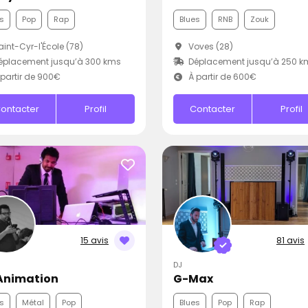
s
Pop
Rap
Blues
RNB
Zouk
int-Cyr-l'École (78)
Voves (28)
éplacement jusqu’à 300 kms
Déplacement jusqu’à 250 k
partir de 900€
À partir de 600€
ontacter
Profil
Contacter
Profil
15 avis
81 avis
DJ
Animation
G-Max
s
Métal
Pop
Blues
Pop
Rap