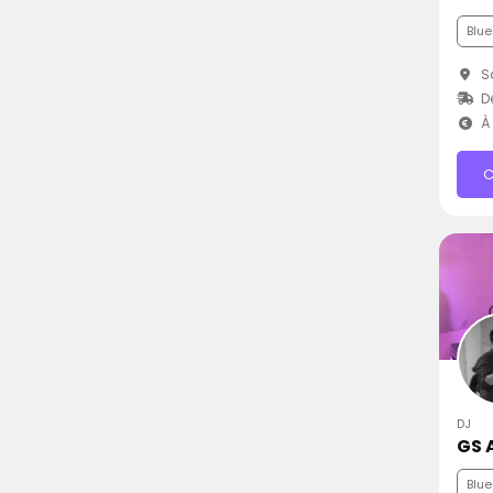
Blue
Sa
D
À 
C
DJ
GS 
Blue