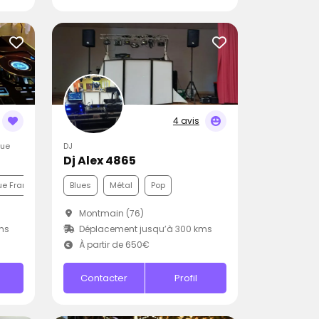
4 avis
que
DJ
Dj Alex 4865
e Française
Pop
Blues
Métal
Pop
Montmain (76)
ms
Déplacement jusqu’à 300 kms
À partir de 650€
Contacter
Profil