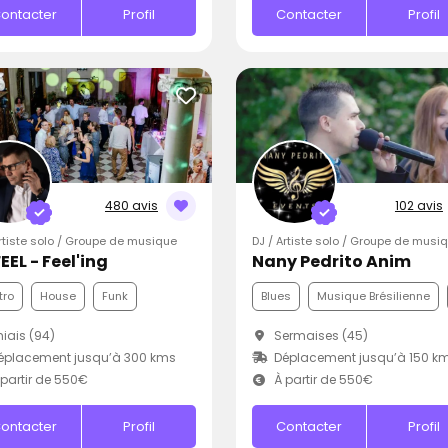
ontacter
Profil
Contacter
Profil
480 avis
102 avis
Artiste solo / Groupe de musique
DJ / Artiste solo / Groupe de musi
EEL - Feel'ing
Nany Pedrito Anim
tro
House
Funk
Blues
Musique Brésilienne
iais (94)
Sermaises (45)
éplacement jusqu’à 300 kms
Déplacement jusqu’à 150 k
partir de 550€
À partir de 550€
ontacter
Profil
Contacter
Profil