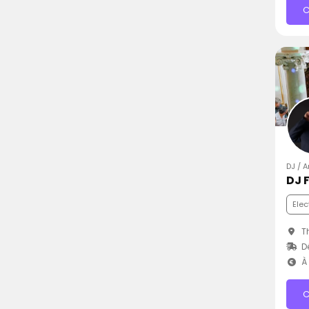
C
DJ / 
DJ F
Elec
Th
D
À 
C