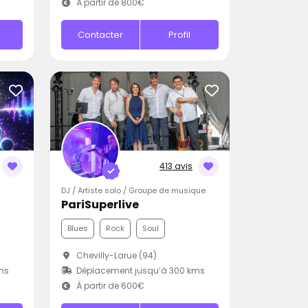
À partir de 800€
Contacter
Profil
413 avis
DJ / Artiste solo / Groupe de musique
PariSuperlive
Blues
Rock
Soul
Chevilly-Larue (94)
ms
Déplacement jusqu’à 300 kms
À partir de 600€