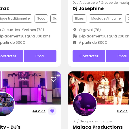
DJ / Artiste solo / Groupe de musi
Braz
Dj Josephine
que traditionnelle
Soca
Samba
Blues
Musique Africaine
 Queue-les-Yvelines (78)
Orgeval (78)
éplacement jusqu’à 300 kms
Déplacement jusqu’à 200 k
partir de 600€
À partir de 800€
ontacter
Profil
Contacter
Profil
44 avis
11 avis
DJ / Groupe de musique
ty - DJ's
Malaca Productions