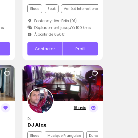
Blues
Zouk
Variété Internationale
Fontenay-lès-Briis (91)
ms
Déplacement jusqu’à 100 kms
À partir de 650€
Contacter
Profil
16 avis
DJ
DJ Alex
Blues
Musique Française
Dance