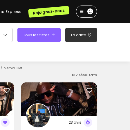
Rejoignez-nous
he Express
Tous les filtres
La carte
Vernouillet
132 résultats
23 avis