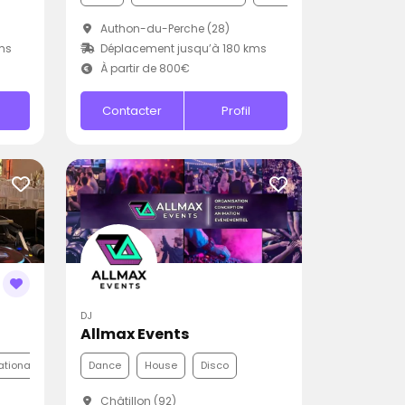
Authon-du-Perche (28)
ms
Déplacement jusqu’à 180 kms
À partir de 800€
Contacter
Profil
DJ
Allmax Events
ationale
Dance
House
Disco
Châtillon (92)