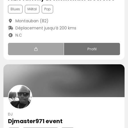
Blues
Métal
Pop
Montauban (82)
Déplacement jusqu’à 200 kms
N.C
Profil
DJ
Djmaster971 event