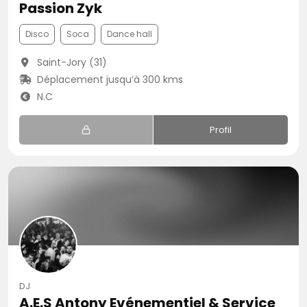
Passion Zyk
Disco
Soca
Dance hall
Saint-Jory (31)
Déplacement jusqu’à 300 kms
N.C
Profil
DJ
A.E.S Antony Evénementiel & Service