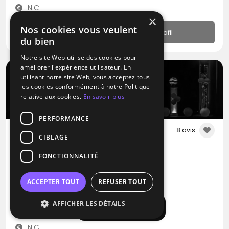
N.C
×
Nos cookies vous veulent
Profil
du bien
Notre site Web utilise des cookies pour
améliorer l'expérience utilisateur. En
utilisant notre site Web, vous acceptez tous
les cookies conformément à notre Politique
relative aux cookies.
En savoir plus
PERFORMANCE
8 avis
CIBLAGE
DJ
FONCTIONNALITÉ
Prestige Event France
Disco
RNB
Variété Internationale
ACCEPTER TOUT
REFUSER TOUT
Nérac (47)
AFFICHER LES DÉTAILS
Afficher la carte
Déplacement jusqu’à 150 kms
N.C