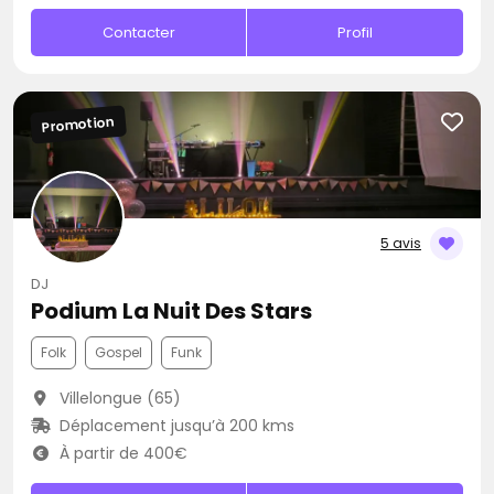
Contacter
Profil
Promotion
5 avis
DJ
Podium La Nuit Des Stars
Folk
Gospel
Funk
Villelongue (65)
Déplacement jusqu’à 200 kms
À partir de 400€