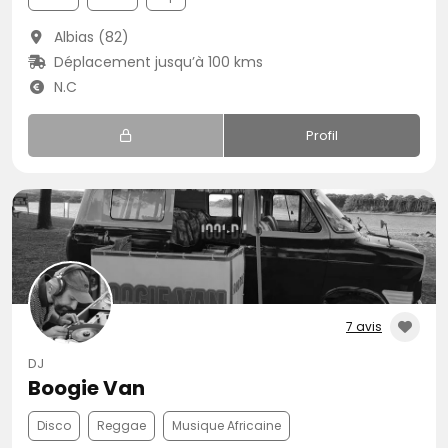
Albias (82)
Déplacement jusqu’à 100 kms
N.C
Profil
7 avis
DJ
Boogie Van
Disco
Reggae
Musique Africaine