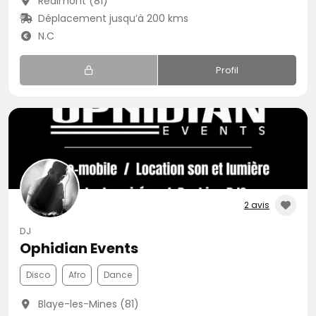
Réalmont (81)
Déplacement jusqu’à 200 kms
N.C
Profil
2 avis
DJ
Ophidian Events
Disco
Afro
Dance
Blaye-les-Mines (81)