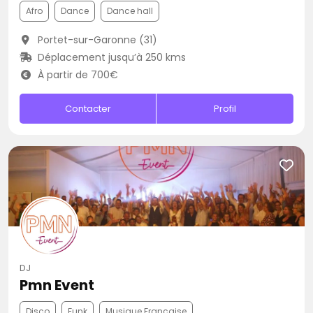
Afro
Dance
Dance hall
Portet-sur-Garonne (31)
Déplacement jusqu’à 250 kms
À partir de 700€
Contacter
Profil
DJ
Pmn Event
Disco
Funk
Musique Française