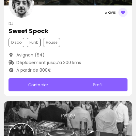
5 avis
DJ
Sweet Spock
Disco
Funk
House
Avignon (84)
Déplacement jusqu’à 300 kms
À partir de 800€
Contacter
Profil