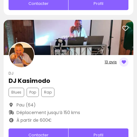
Contacter
Profil
13 avis
DJ
DJ Kasimodo
Blues
Pop
Rap
Pau (64)
Déplacement jusqu’à 150 kms
À partir de 600€
Contacter
Profil