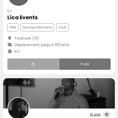
DJ
Lica Events
RNB
Musique Africaine
Zouk
Toulouse (31)
Déplacement jusqu’à 100 kms
N.C
Profil
10 avis