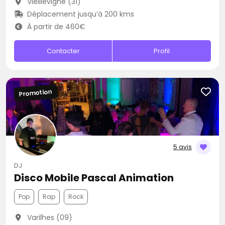
Vieillevigne (31)
Déplacement jusqu’à 200 kms
À partir de 460€
Contacter
Profil
Promotion
5 avis
DJ
Disco Mobile Pascal Animation
Pop
Rap
Rock
Varilhes (09)