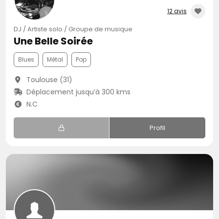
12 avis
DJ / Artiste solo / Groupe de musique
Une Belle Soirée
Blues
Métal
Pop
Toulouse (31)
Déplacement jusqu’à 300 kms
N.C
Profil