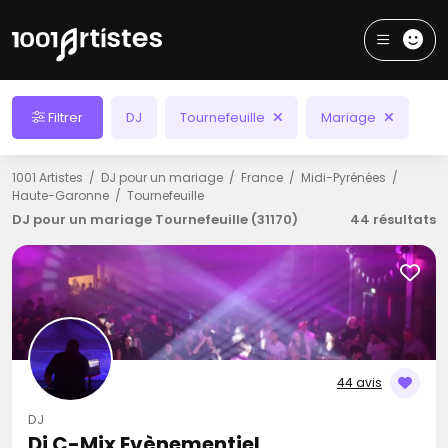
Filtrer
DJ
Tournefeuille
Mariage
1001 Artistes
DJ pour un mariage
France
Midi-Pyrénées
Haute-Garonne
Tournefeuille
DJ pour un mariage Tournefeuille (31170)
44 résultats
44 avis
DJ
Dj C-Mix Evènementiel