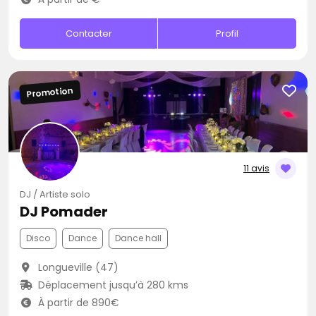
Contacter
Profil
Promotion
11 avis
DJ / Artiste solo
DJ Pomader
Disco
Dance
Dance hall
Longueville (47)
Déplacement jusqu’à 280 kms
À partir de 890€