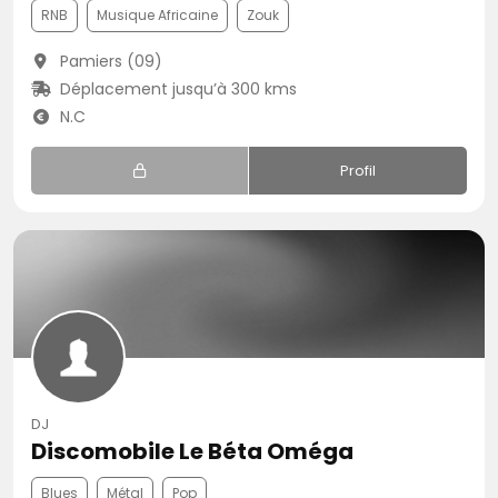
RNB
Musique Africaine
Zouk
Pamiers (09)
Déplacement jusqu’à 300 kms
N.C
Profil
DJ
Discomobile Le Béta Oméga
Blues
Métal
Pop