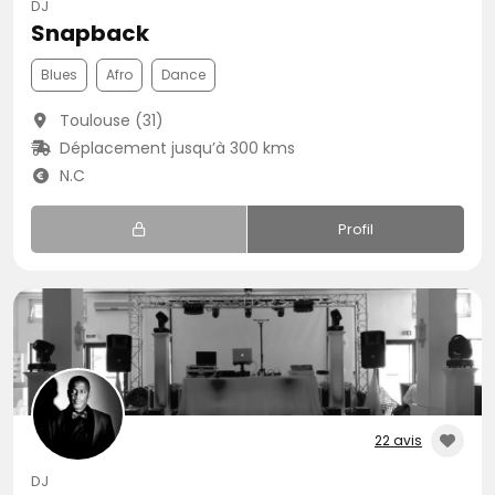
DJ
Snapback
Blues
Afro
Dance
Toulouse (31)
Déplacement jusqu’à 300 kms
N.C
Profil
22 avis
DJ