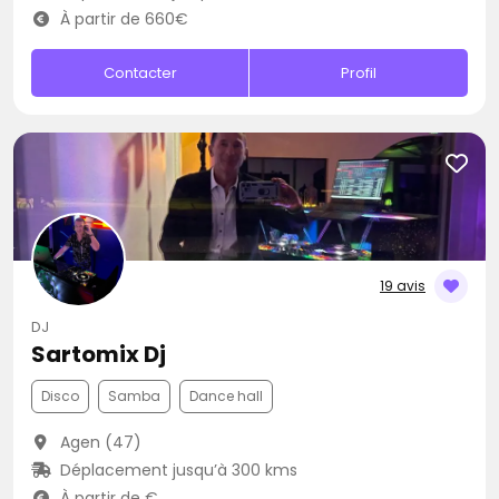
À partir de 660€
Contacter
Profil
19 avis
DJ
Sartomix Dj
Disco
Samba
Dance hall
Agen (47)
Déplacement jusqu’à 300 kms
À partir de €