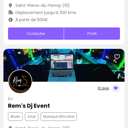
Saint-Pierre-du-Perray (91)
Déplacement jusqu’à 300 kms
À partir de 500€
Contacter
Profil
12 avis
DJ
Rem's Dj Event
Blues
Zouk
Musique Africaine