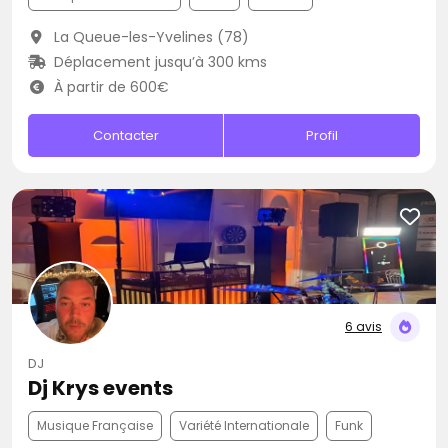
La Queue-les-Yvelines (78)
Déplacement jusqu’à 300 kms
À partir de 600€
Contacter
Profil
6 avis
DJ
Dj Krys events
Musique Française
Variété Internationale
Funk