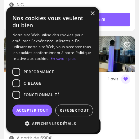
N.C
×
Nos cookies vous veulent
Contacter
Profil
du bien
Notre site Web utilise des cookies pour
améliorer l'expérience utilisateur. En
utilisant notre site Web, vous acceptez tous
les cookies conformément à notre Politique
relative aux cookies.
En savoir plus
PERFORMANCE
1 avis
CIBLAGE
DJ
FONCTIONNALITÉ
Dj Fred
Blues
Musique Africaine
Zouk
ACCEPTER TOUT
REFUSER TOUT
Varennes-sur-Seine (77)
AFFICHER LES DÉTAILS
Afficher la carte
Déplacement jusqu’à 300 kms
À partir de 690€