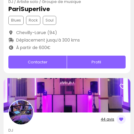
DJ / Artiste solo / Groupe de musique
PariSuperlive
Blues
Rock
Soul
Chevilly-Larue (94)
Déplacement jusqu’à 300 kms
À partir de 600€
Contacter
Profil
44 avis
DJ