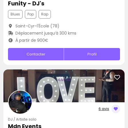
Funity - DJ's
Blues
Pop
Rap
Saint-Cyr-l'École (78)
Déplacement jusqu’à 300 kms
À partir de 900€
Contacter
Profil
6 avis
DJ / Artiste solo
Mdn Events