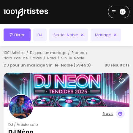
Filtrer
DJ
Sin-le-Noble
Mariage
1001 Artistes
DJ pour un mariage
France
Nord-Pas-de-Calais
Nord
Sin-le-Noble
DJ pour un mariage Sin-le-Noble (59450)
88 résultats
6 avis
DJ / Artiste solo
DJ Néon