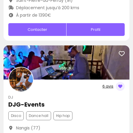
Saint-Pierre-du-Perray (91)
Déplacement jusqu’à 200 kms
À partir de 1390€
Contacter
Profil
6 avis
DJ
DJG-Events
Disco
Dance hall
Hip hop
Nangis (77)