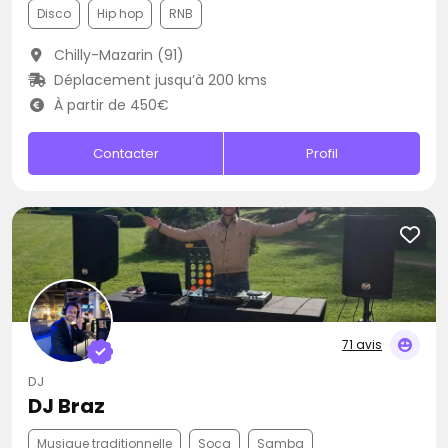
Disco
Hip hop
RNB
Chilly-Mazarin (91)
Déplacement jusqu’à 200 kms
À partir de 450€
Contacter
Profil
71 avis
DJ
DJ Braz
Musique traditionnelle
Soca
Samba