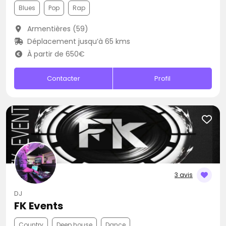
Blues
Pop
Rap
Armentières (59)
Déplacement jusqu’à 65 kms
À partir de 650€
Contacter
Profil
3 avis
DJ
FK Events
Country
Deep house
Dance