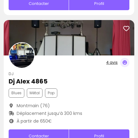
Contacter
Profil
4 avis
DJ
Dj Alex 4865
Blues
Métal
Pop
Montmain (76)
Déplacement jusqu’à 300 kms
À partir de 650€
Contacter
Profil