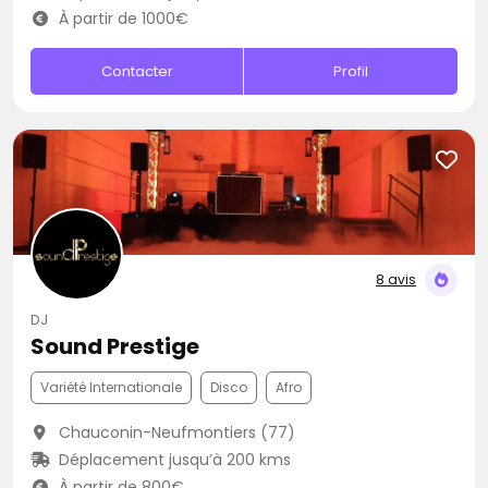
À partir de 1000€
Contacter
Profil
8 avis
DJ
Sound Prestige
Variété Internationale
Disco
Afro
Chauconin-Neufmontiers (77)
Déplacement jusqu’à 200 kms
À partir de 800€