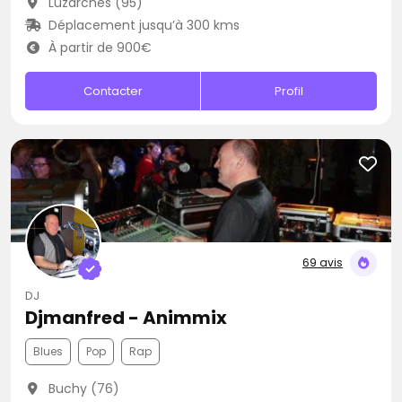
Luzarches (95)
Déplacement jusqu’à 300 kms
À partir de 900€
Contacter
Profil
69 avis
DJ
Djmanfred - Animmix
Blues
Pop
Rap
Buchy (76)