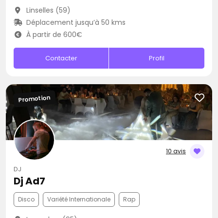
Linselles (59)
Déplacement jusqu’à 50 kms
À partir de 600€
Contacter
Profil
Promotion
10 avis
DJ
Dj Ad7
Disco
Variété Internationale
Rap