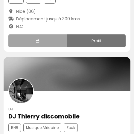
Nice (06)
Déplacement jusqu’à 300 kms
N.C
Profil
DJ
DJ Thierry discomobile
RNB
Musique Africaine
Zouk