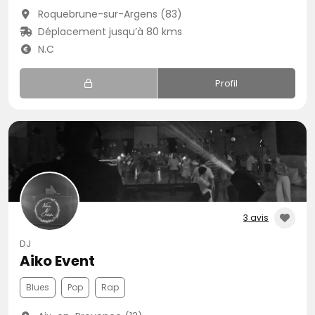
Roquebrune-sur-Argens (83)
Déplacement jusqu’à 80 kms
N.C
Profil
3 avis
DJ
Aiko Event
Blues
Pop
Rap