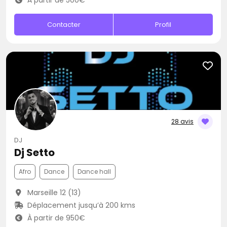
À partir de 500€
Contacter
Profil
28 avis
DJ
Dj Setto
Afro
Dance
Dance hall
Marseille 12 (13)
Déplacement jusqu’à 200 kms
À partir de 950€