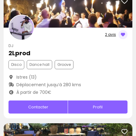
2 avis
DJ
2Lprod
Disco
Dance hall
Groove
Istres (13)
Déplacement jusqu’à 280 kms
À partir de 700€
Contacter
Profil