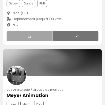
Gypsy
Dance
RNB
Nice (06)
Déplacement jusqu’à 100 kms
N.C
Profil
DJ / Artiste solo / Groupe de musique
Meyer Animation
Blues
Métal
Pop