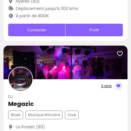
Hyères (83)
Déplacement jusqu’à 300 kms
À partir de 800€
Contacter
Profil
3 avis
DJ
Megazic
Blues
Musique Africaine
Zouk
Le Pradet (83)