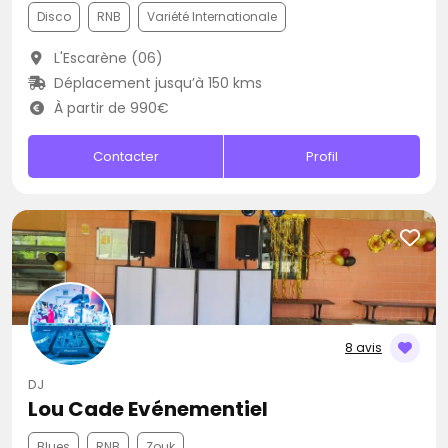
Disco
RNB
Variété Internationale
L'Escarène (06)
Déplacement jusqu’à 150 kms
À partir de 990€
Contacter
Profil
8 avis
DJ
Lou Cade Evénementiel
Blues
RNB
Zouk