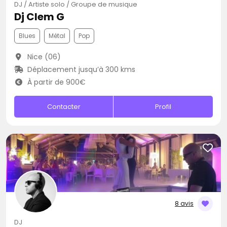
DJ / Artiste solo / Groupe de musique
Dj Clem G
Blues
Métal
Pop
Nice (06)
Déplacement jusqu’à 300 kms
À partir de 900€
Contacter
Profil
8 avis
DJ