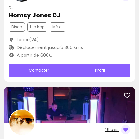
DJ
Homsy Jones DJ
Disco
Hip hop
Métal
Lecci (2A)
Déplacement jusqu’à 300 kms
À partir de 600€
Contacter
Profil
49 avis