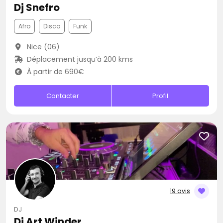
Dj Snefro
Afro
Disco
Funk
Nice (06)
Déplacement jusqu’à 200 kms
À partir de 690€
Contacter
Profil
19 avis
DJ
Dj Art Winder