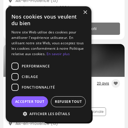
Aix-en-Provence (13)
Déplacement jusqu’à 200 kms
×
N.C
Nos cookies vous veulent
du bien
Profil
Notre site Web utilise des cookies pour
améliorer l'expérience utilisateur. En
utilisant notre site Web, vous acceptez tous
les cookies conformément à notre Politique
relative aux cookies.
En savoir plus
PERFORMANCE
CIBLAGE
23 avis
FONCTIONNALITÉ
DJ
Nicus The Disrupt
ACCEPTER TOUT
REFUSER TOUT
Disco
Musique Africaine
Variété Internationale
AFFICHER LES DÉTAILS
Afficher la carte
Aix-en-Provence (13)