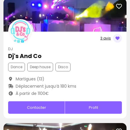
3 avis
DJ
Dj's And Co
Dance
Deep house
Disco
Martigues (13)
Déplacement jusqu’à 180 kms
À partir de 1100€
Contacter
Profil