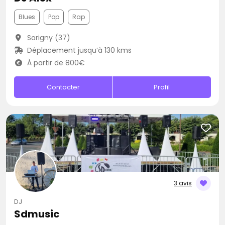
Blues
Pop
Rap
Sorigny (37)
Déplacement jusqu’à 130 kms
À partir de 800€
Contacter
Profil
3 avis
DJ
Sdmusic