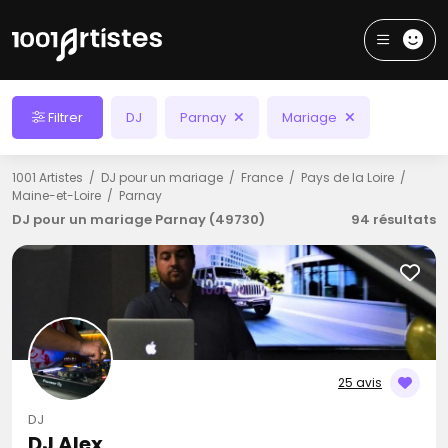
Filtrer
DJ
Parnay
Mariage
1001 Artistes
DJ pour un mariage
France
Pays de la Loire
Maine-et-Loire
Parnay
DJ pour un mariage Parnay (49730)
94 résultats
25 avis
DJ
DJ Alex