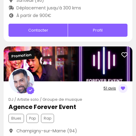
Santeuil (95)
Déplacement jusqu’à 300 kms
À partir de 900€
Contacter
Profil
Promotion
51 avis
DJ / Artiste solo / Groupe de musique
Agence Forever Event
Blues
Pop
Rap
Champigny-sur-Marne (94)