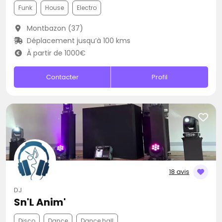
Funk
House
Electro
Montbazon (37)
Déplacement jusqu’à 100 kms
À partir de 1000€
Contacter
Profil
18 avis
DJ
Sn'L Anim'
Disco
Dance
Dance hall