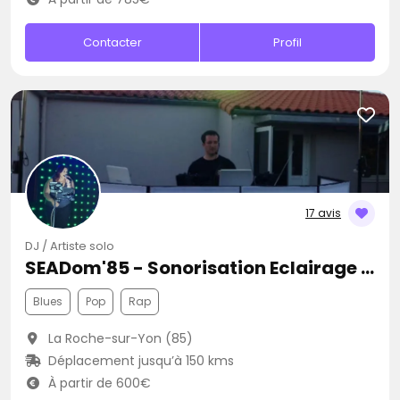
Contacter
Profil
17 avis
DJ / Artiste solo
SEADom'85 - Sonorisation Eclairage et Animation d'événements
Blues
Pop
Rap
La Roche-sur-Yon (85)
Déplacement jusqu’à 150 kms
À partir de 600€