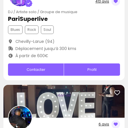
413 avis
DJ / Artiste solo / Groupe de musique
PariSuperlive
Blues
Rock
Soul
Chevilly-Larue (94)
Déplacement jusqu’à 300 kms
À partir de 600€
Contacter
Profil
6 avis