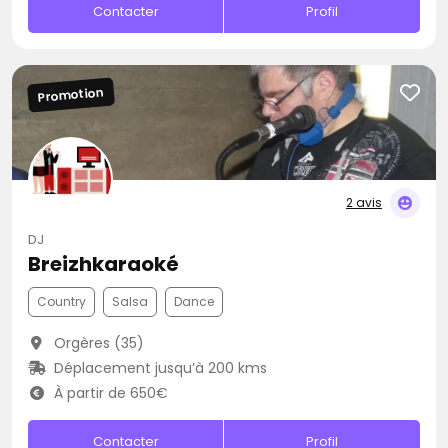
Contacter
Profil
Promotion
2 avis
DJ
Breizhkaraoké
Country
Salsa
Dance
Orgères (35)
Déplacement jusqu’à 200 kms
À partir de 650€
Contacter
Profil