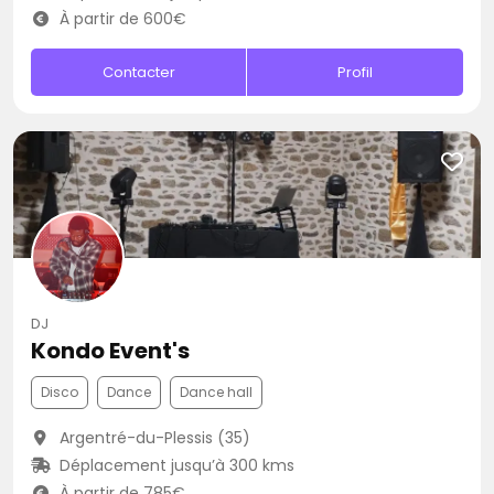
À partir de 600€
Contacter
Profil
DJ
Kondo Event's
Disco
Dance
Dance hall
Argentré-du-Plessis (35)
Déplacement jusqu’à 300 kms
À partir de 785€