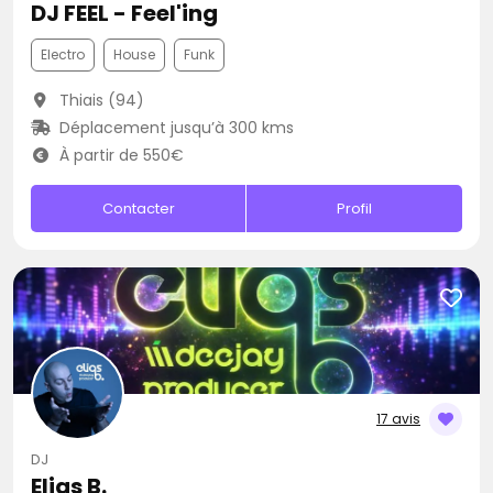
DJ FEEL - Feel'ing
Electro
House
Funk
Thiais (94)
Déplacement jusqu’à 300 kms
À partir de 550€
Contacter
Profil
17 avis
DJ
Elias B.