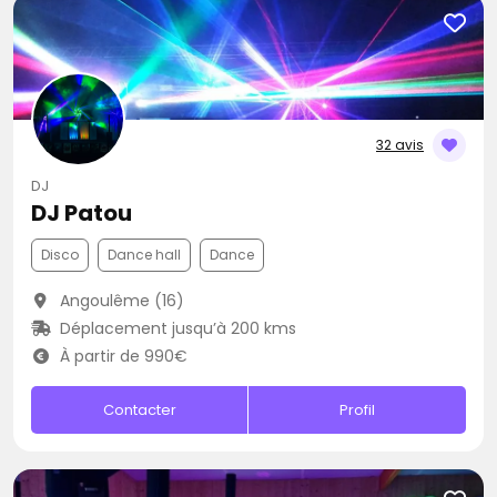
32 avis
DJ
DJ Patou
Disco
Dance hall
Dance
Angoulême (16)
Déplacement jusqu’à 200 kms
À partir de 990€
Contacter
Profil