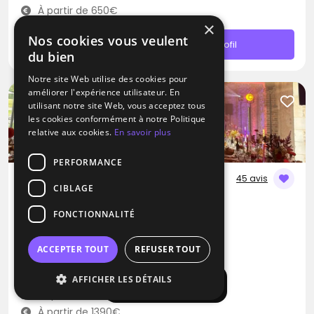
À partir de 650€
×
Nos cookies vous veulent
Contacter
Profil
du bien
Notre site Web utilise des cookies pour
améliorer l'expérience utilisateur. En
utilisant notre site Web, vous acceptez tous
les cookies conformément à notre Politique
relative aux cookies.
En savoir plus
PERFORMANCE
45 avis
CIBLAGE
DJ
FONCTIONNALITÉ
Jour Précieux
Disco
Dance
House
ACCEPTER TOUT
REFUSER TOUT
Gagny (93)
AFFICHER LES DÉTAILS
Afficher la carte
Déplacement jusqu’à 300 kms
À partir de 1390€