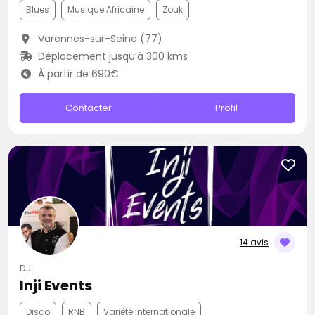
Blues
Musique Africaine
Zouk
Varennes-sur-Seine (77)
Déplacement jusqu’à 300 kms
À partir de 690€
Contacter
Profil
14 avis
DJ
Inji Events
Disco
RNB
Variété Internationale