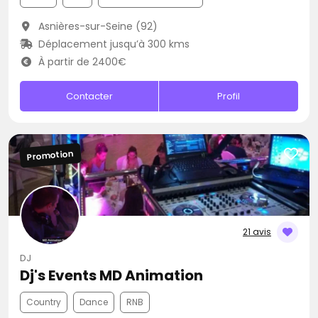
Asnières-sur-Seine (92)
Déplacement jusqu’à 300 kms
À partir de 2400€
Contacter
Profil
Promotion
21 avis
DJ
Dj's Events MD Animation
Country
Dance
RNB