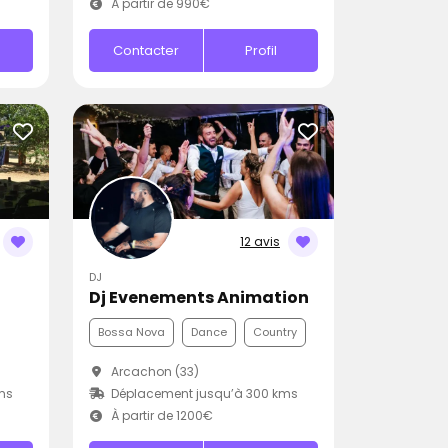
À partir de 990€
Contacter
Profil
12 avis
DJ
Dj Evenements Animation
Bossa Nova
Dance
Country
Arcachon (33)
ms
Déplacement jusqu’à 300 kms
À partir de 1200€