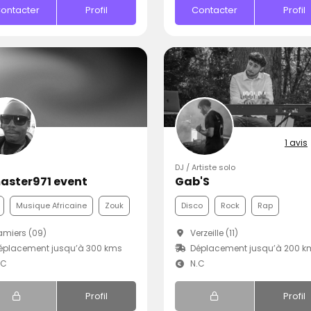
ontacter
Profil
Contacter
Profil
1 avis
DJ / Artiste solo
aster971 event
Gab'S
Musique Africaine
Zouk
Disco
Rock
Rap
miers (09)
Verzeille (11)
éplacement jusqu’à 300 kms
Déplacement jusqu’à 200 k
.C
N.C
Profil
Profil