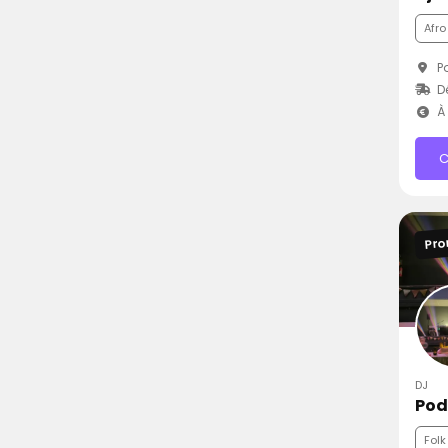
Afro
Po
D
À 
C
Pro
DJ
Pod
Folk