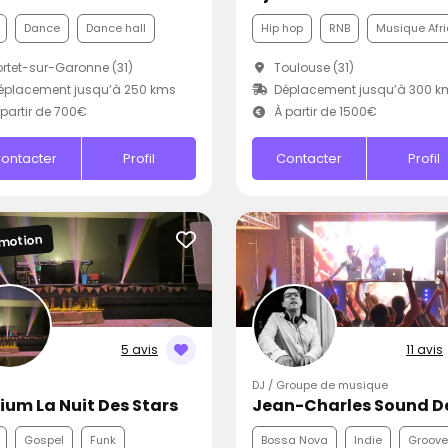
Dance
Dance hall
Hip hop
RNB
Musique Afri
rtet-sur-Garonne (31)
Toulouse (31)
éplacement jusqu’à 250 kms
Déplacement jusqu’à 300 k
partir de 700€
À partir de 1500€
ontacter
Profil
Contacter
Profil
motion
5 avis
11 avis
DJ / Groupe de musique
ium La Nuit Des Stars
Gospel
Funk
Bossa Nova
Indie
Groove