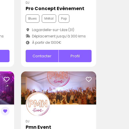
DJ
Pro Concept Evènement
Blues
Métal
Pop
Lagardelle-sur-Lèze (31)
ms
Déplacement jusqu’à 300 kms
À partir de 1300€
Contacter
Profil
DJ
Pmn Event