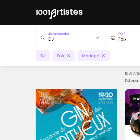
Je recherche
Où ?
DJ
Foix
Mariage
1001 Art
DJ pou
Pro