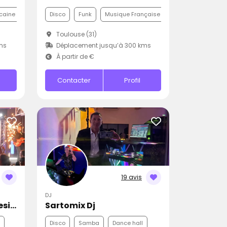
caine
Disco
Funk
Musique Française
Toulouse (31)
ms
Déplacement jusqu’à 300 kms
À partir de €
Contacter
Profil
19 avis
DJ
Jean-Charles Sound Designer
Sartomix Dj
Disco
Samba
Dance hall