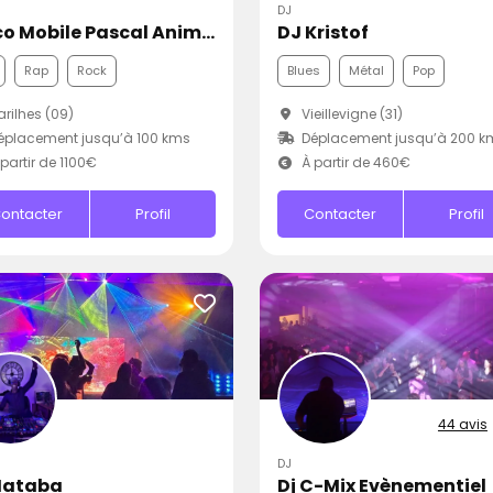
DJ
Disco Mobile Pascal Animation
DJ Kristof
Rap
Rock
Blues
Métal
Pop
rilhes (09)
Vieillevigne (31)
placement jusqu’à 100 kms
Déplacement jusqu’à 200 k
partir de 1100€
À partir de 460€
ontacter
Profil
Contacter
Profil
44 avis
DJ
Mataba
Dj C-Mix Evènementiel