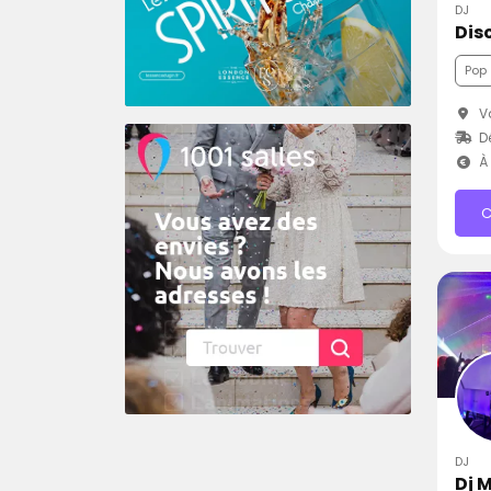
DJ
Pop
Va
Dé
À 
C
DJ
Dj 