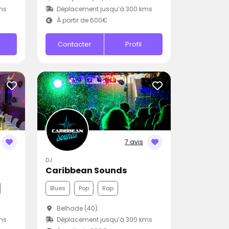
ms
Déplacement jusqu’à 300 kms
À partir de 600€
Contacter
Profil
7 avis
DJ
Caribbean Sounds
Blues
Pop
Rap
Belhade (40)
ms
Déplacement jusqu’à 300 kms