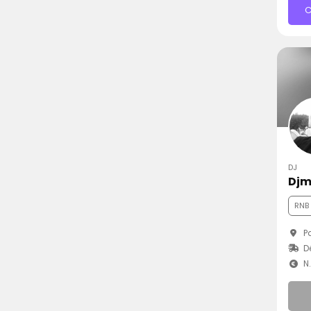
C
DJ
Djm
RNB
Pa
D
N