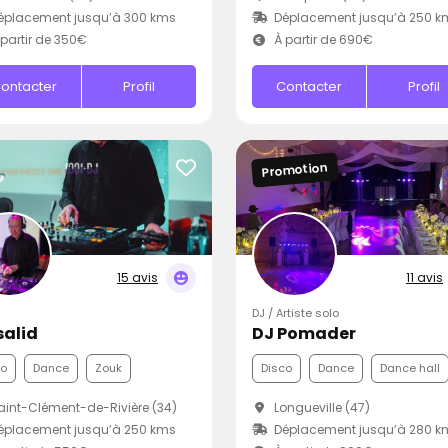
éplacement jusqu’à 300 kms
Déplacement jusqu’à 250 k
partir de 350€
À partir de 690€
ontacter
Profil
Contacter
Profil
Promotion
15 avis
11 avis
DJ / Artiste solo
salid
DJ Pomader
co
Dance
Zouk
Disco
Dance
Dance hall
int-Clément-de-Rivière (34)
Longueville (47)
éplacement jusqu’à 250 kms
Déplacement jusqu’à 280 k