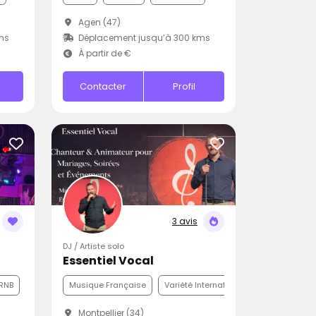
Agen (47)
ms
Déplacement jusqu’à 300 kms
À partir de €
Contacter
Profil
3 avis
DJ / Artiste solo
Essentiel Vocal
RNB
Musique Française
Variété Internationale
Funk
Montpellier (34)