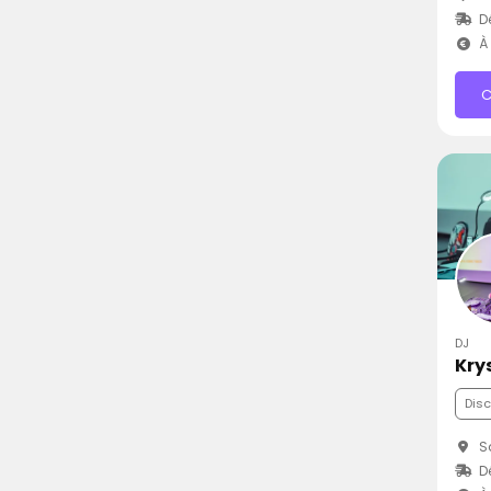
D
À 
C
DJ
Kry
Dis
Sa
D