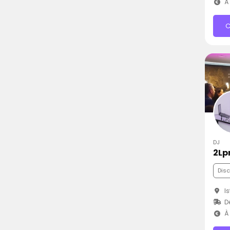
À 
C
DJ
2Lp
Dis
Is
D
À 