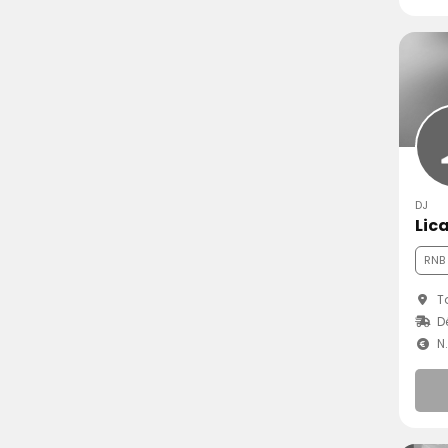
DJ
Lic
RNB
To
Dé
N