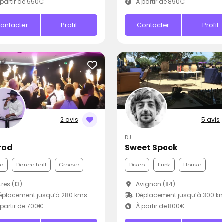
partir de 550€
À partir de 890€
ontacter
Profil
Contacter
Profil
2 avis
5 avis
DJ
rod
Sweet Spock
co
Dance hall
Groove
Disco
Funk
House
tres (13)
Avignon (84)
éplacement jusqu’à 280 kms
Déplacement jusqu’à 300 k
partir de 700€
À partir de 800€