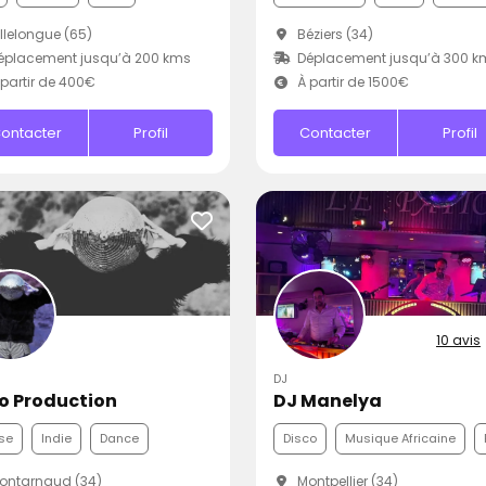
llelongue (65)
Béziers (34)
éplacement jusqu’à 200 kms
Déplacement jusqu’à 300 k
partir de 400€
À partir de 1500€
ontacter
Profil
Contacter
Profil
10 avis
DJ
o Production
DJ Manelya
se
Indie
Dance
Disco
Musique Africaine
ontarnaud (34)
Montpellier (34)