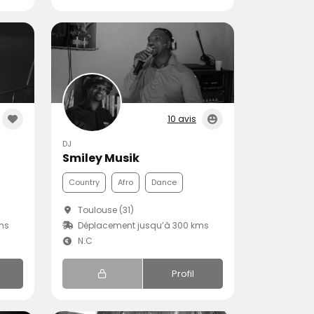
10 avis
DJ
Smiley Musik
Country
Afro
Dance
Toulouse (31)
ms
Déplacement jusqu’à 300 kms
N.C
Profil