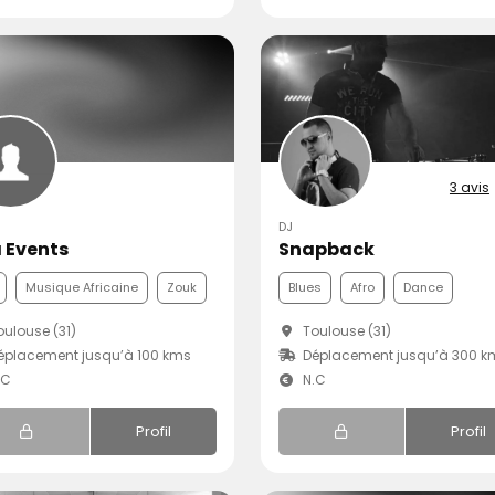
3 avis
DJ
a Events
Snapback
Musique Africaine
Zouk
Blues
Afro
Dance
ulouse (31)
Toulouse (31)
placement jusqu’à 100 kms
Déplacement jusqu’à 300 k
.C
N.C
Profil
Profil