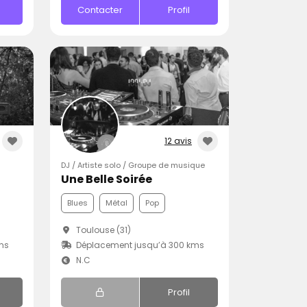
Contacter
Profil
12 avis
DJ / Artiste solo / Groupe de musique
Une Belle Soirée
Blues
Métal
Pop
Toulouse (31)
ms
Déplacement jusqu’à 300 kms
N.C
Profil