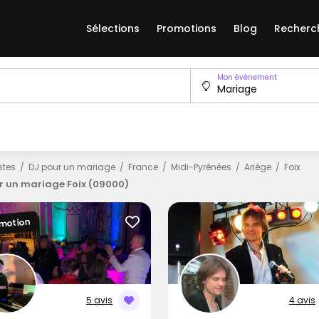
Sélections
Promotions
Blog
Recherc
Mon événement
istes
DJ pour un mariage
France
Midi-Pyrénées
Ariège
Foix
r un mariage Foix (09000)
motion
5 avis
4 avis