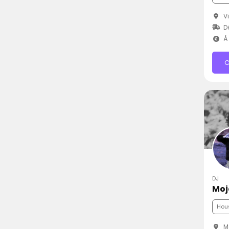
Vi
D
À 
C
DJ
Moj
Hou
M