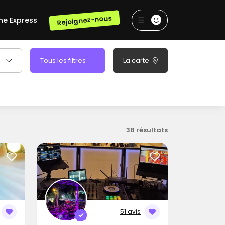
Rejoignez-nous
he Express
Tous les filtres
La carte
38 résultats
51 avis