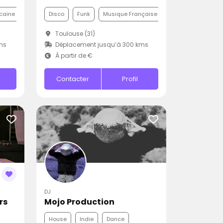
caine
Disco
Funk
Musique Française
Toulouse (31)
ms
Déplacement jusqu’à 300 kms
À partir de €
Contacter
Profil
DJ
rs
Mojo Production
House
Indie
Dance