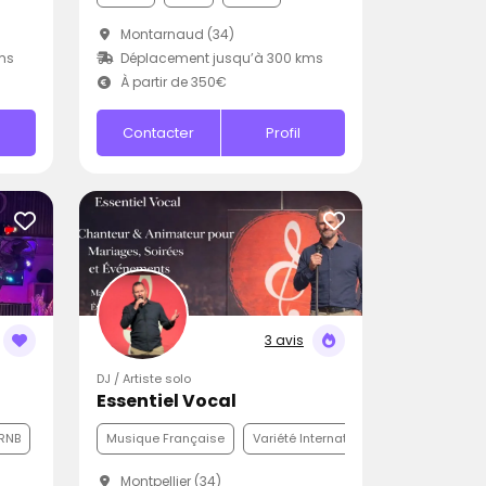
Montarnaud (34)
ms
Déplacement jusqu’à 300 kms
À partir de 350€
Contacter
Profil
3 avis
DJ / Artiste solo
Essentiel Vocal
RNB
Musique Française
Variété Internationale
Funk
Montpellier (34)