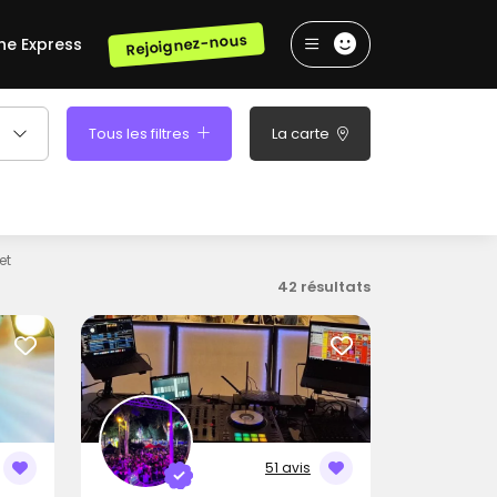
Rejoignez-nous
he Express
Tous les filtres
La carte
et
42 résultats
51 avis