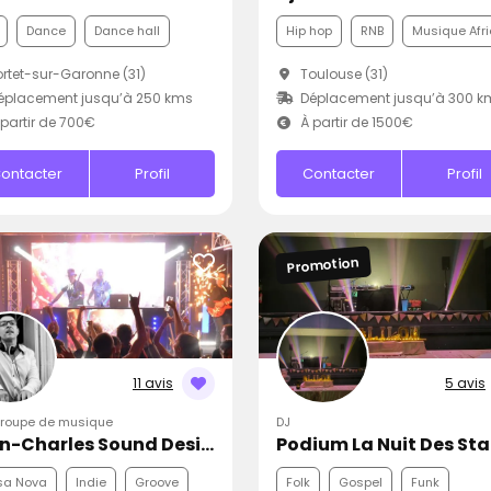
Dance
Dance hall
Hip hop
RNB
Musique Afri
rtet-sur-Garonne (31)
Toulouse (31)
éplacement jusqu’à 250 kms
Déplacement jusqu’à 300 k
partir de 700€
À partir de 1500€
ontacter
Profil
Contacter
Profil
Promotion
11 avis
5 avis
Groupe de musique
DJ
Jean-Charles Sound Designer
Podium La Nuit Des Sta
sa Nova
Indie
Groove
Folk
Gospel
Funk