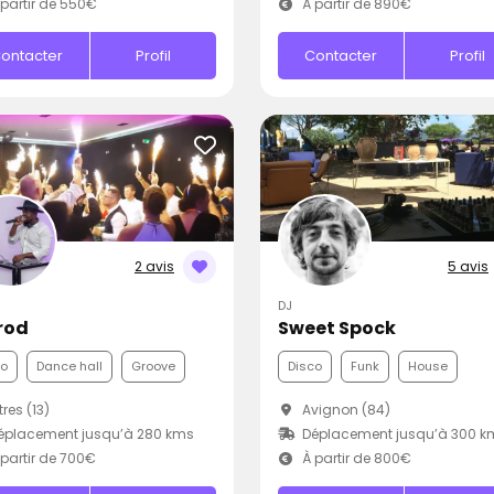
partir de 550€
À partir de 890€
ontacter
Profil
Contacter
Profil
2 avis
5 avis
DJ
rod
Sweet Spock
co
Dance hall
Groove
Disco
Funk
House
tres (13)
Avignon (84)
éplacement jusqu’à 280 kms
Déplacement jusqu’à 300 k
partir de 700€
À partir de 800€