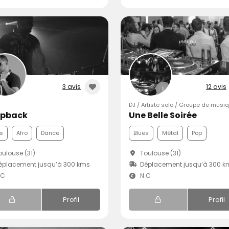
3 avis
12 avis
DJ / Artiste solo / Groupe de musi
pback
Une Belle Soirée
s
Afro
Dance
Blues
Métal
Pop
ulouse (31)
Toulouse (31)
éplacement jusqu’à 300 kms
Déplacement jusqu’à 300 k
.C
N.C
Profil
Profil