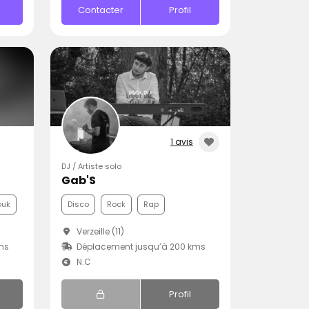
Contacter
Profil
1 avis
DJ / Artiste solo
Gab'S
ouk
Disco
Rock
Rap
Verzeille (11)
ms
Déplacement jusqu’à 200 kms
N.C
Profil