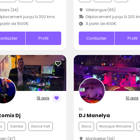
ziers (34)
Villelongue (65)
éplacement jusqu’à 300 kms
Déplacement jusqu’à 200 k
partir de 1500€
À partir de 400€
ontacter
Profil
Contacter
Profil
19 avis
10 avis
DJ
tomix Dj
DJ Manelya
co
Samba
Dance hall
Disco
Musique Africaine
en (47)
Montpellier (34)