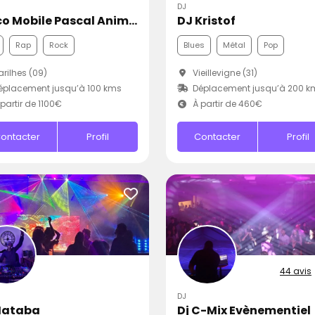
DJ
Disco Mobile Pascal Animation
DJ Kristof
Rap
Rock
Blues
Métal
Pop
rilhes (09)
Vieillevigne (31)
placement jusqu’à 100 kms
Déplacement jusqu’à 200 k
partir de 1100€
À partir de 460€
ontacter
Profil
Contacter
Profil
44 avis
DJ
Mataba
Dj C-Mix Evènementiel