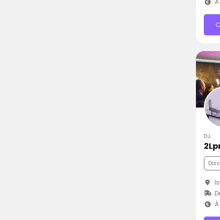
À 
C
DJ
2Lp
Dis
Is
D
À 