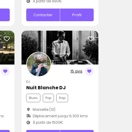
À partir de 990€
Contacter
Profil
15 avis
DJ
Nuit Blanche DJ
Blues
Pop
Rap
Marseille (13)
ms
Déplacement jusqu’à 300 kms
À partir de 1500€