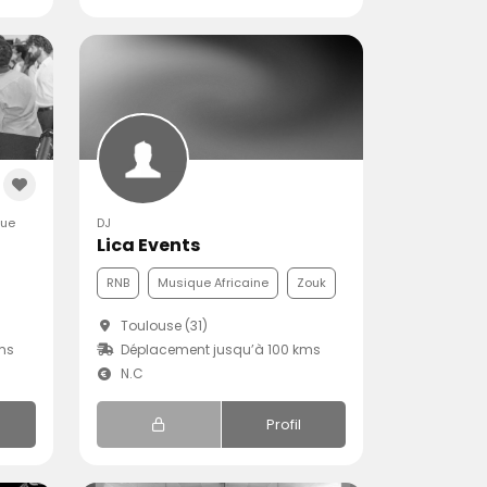
que
DJ
Lica Events
RNB
Musique Africaine
Zouk
Toulouse (31)
ms
Déplacement jusqu’à 100 kms
N.C
Profil