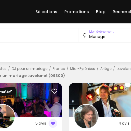
Sélections
Promotions
Blog
Recherc
Mon événement
istes
DJ pour un mariage
France
Midi-Pyrénées
Ariège
Lavelan
r un mariage Lavelanet (09300)
motion
5 avis
4 avis