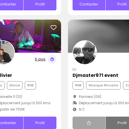
ontacter
Profil
Contacter
Profil
5 avis
DJ
livier
Djmaster971 event
co
Dance
RNB
RNB
Musique Africaine
Z
rseille 11 (13)
Pamiers (09)
éplacement jusqu’à 300 kms
Déplacement jusqu’à 300 k
partir de 700€
N.C
ontacter
Profil
Profil