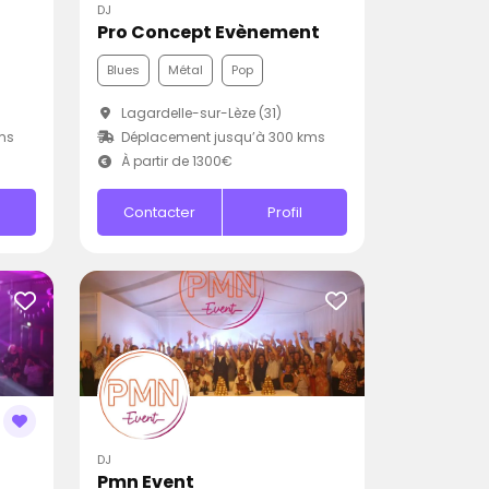
DJ
Pro Concept Evènement
Blues
Métal
Pop
Lagardelle-sur-Lèze (31)
ms
Déplacement jusqu’à 300 kms
À partir de 1300€
Contacter
Profil
DJ
Pmn Event