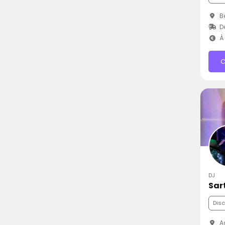
Bé
D
À 
C
DJ
Sar
Dis
Ag