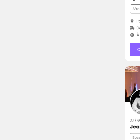
Afro
Po
D
À 
C
DJ / 
Bos