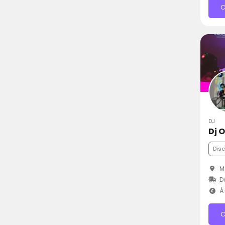
C
DJ
Dj O
Dis
Ma
D
À 
C