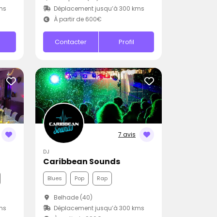
ms
Déplacement jusqu’à 300 kms
À partir de 600€
Contacter
Profil
7 avis
DJ
Caribbean Sounds
Blues
Pop
Rap
Belhade (40)
ms
Déplacement jusqu’à 300 kms