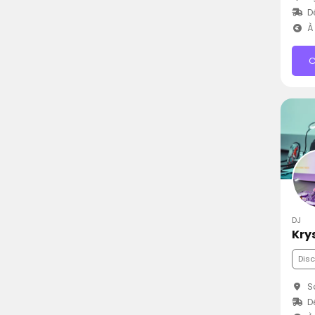
D
À 
C
DJ
Kry
Dis
Sa
D