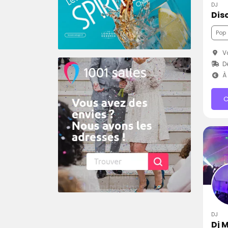
DJ
Pop
Va
Dé
À 
C
DJ
Dj 