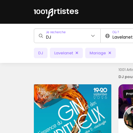
Je recherche
Où ?
DJ
Lavelanet
Mariage
1001 Art
DJ pou
Pro