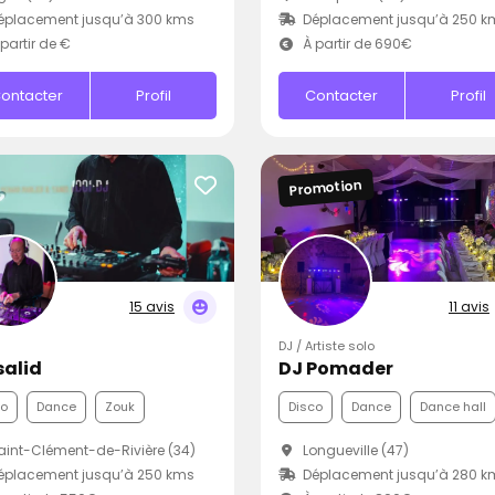
éplacement jusqu’à 300 kms
Déplacement jusqu’à 250 k
partir de €
À partir de 690€
ontacter
Profil
Contacter
Profil
Promotion
15 avis
11 avis
DJ / Artiste solo
salid
DJ Pomader
co
Dance
Zouk
Disco
Dance
Dance hall
int-Clément-de-Rivière (34)
Longueville (47)
éplacement jusqu’à 250 kms
Déplacement jusqu’à 280 k