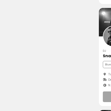
DJ
Sna
Blue
To
D
N