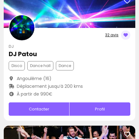
32 avis
DJ
DJ Patou
Disco
Dance hall
Dance
Angoulême (16)
Déplacement jusqu’à 200 kms
À partir de 990€
Contacter
Profil