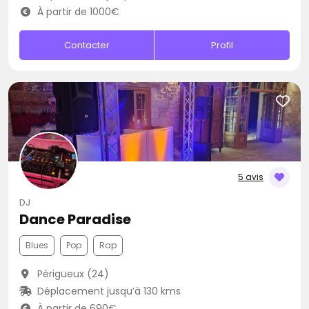
À partir de 1000€
Contacter
Profil
5 avis
DJ
Dance Paradise
Blues
Pop
Rap
Périgueux (24)
Déplacement jusqu’à 130 kms
À partir de 690€