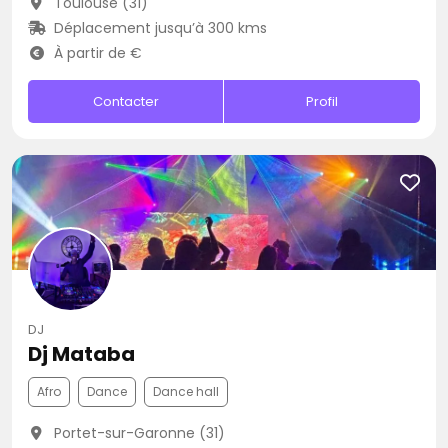
Toulouse (31)
Déplacement jusqu’à 300 kms
À partir de €
Contacter
Profil
DJ
Dj Mataba
Afro
Dance
Dance hall
Portet-sur-Garonne (31)