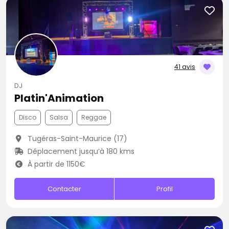
41 avis
DJ
Platin'Animation
Disco
Salsa
Reggae
Tugéras-Saint-Maurice (17)
Déplacement jusqu’à 180 kms
À partir de 1150€
Contacter
Profil