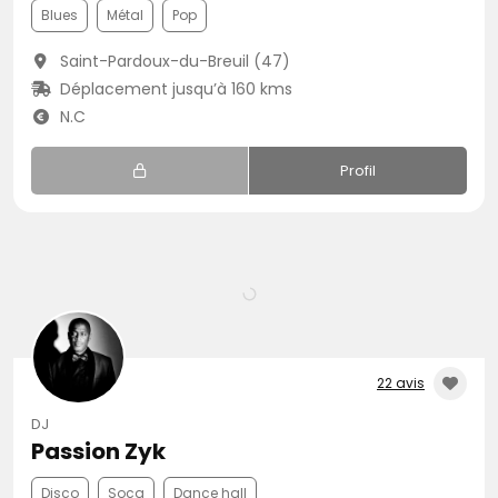
Blues
Métal
Pop
Saint-Pardoux-du-Breuil (47)
Déplacement jusqu’à 160 kms
N.C
Profil
22 avis
DJ
Passion Zyk
Disco
Soca
Dance hall