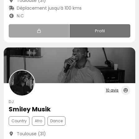
Toulouse (31)
Déplacement jusqu’à 100 kms
N.C
Profil
10 avis
DJ
Smiley Musik
Country
Afro
Dance
Toulouse (31)