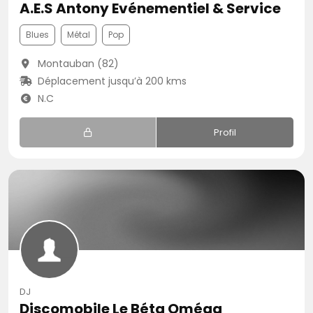
A.E.S Antony Evénementiel & Service
Blues
Métal
Pop
Montauban (82)
Déplacement jusqu’à 200 kms
N.C
Profil
DJ
Discomobile Le Béta Oméga