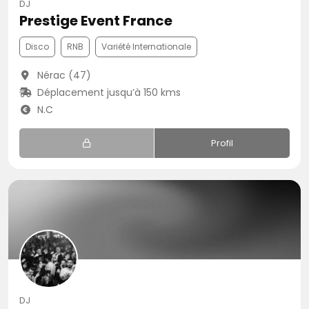
DJ
Prestige Event France
Disco
RNB
Variété Internationale
Nérac (47)
Déplacement jusqu’à 150 kms
N.C
Profil
DJ