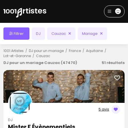
Filtrer
DJ
Cauzac
Mariage
1001 Artistes
DJ pour un mariage
France
Aquitaine
Lot-et-Garonne
Cauzac
DJ pour un mariage Cauzac (47470)
51 résultats
5 avis
DJ
Mister F Évènementiels