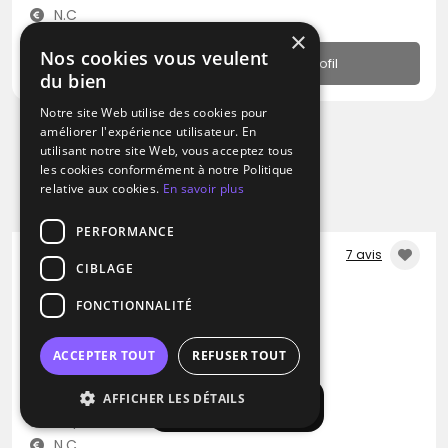
N.C
×
Nos cookies vous veulent
Profil
du bien
Notre site Web utilise des cookies pour
améliorer l'expérience utilisateur. En
utilisant notre site Web, vous acceptez tous
les cookies conformément à notre Politique
relative aux cookies.
En savoir plus
PERFORMANCE
7 avis
CIBLAGE
DJ
FONCTIONNALITÉ
Boogie Van
Disco
Reggae
Musique Africaine
ACCEPTER TOUT
REFUSER TOUT
Gaillac (81)
AFFICHER LES DÉTAILS
Afficher la carte
Déplacement jusqu’à 300 kms
N.C