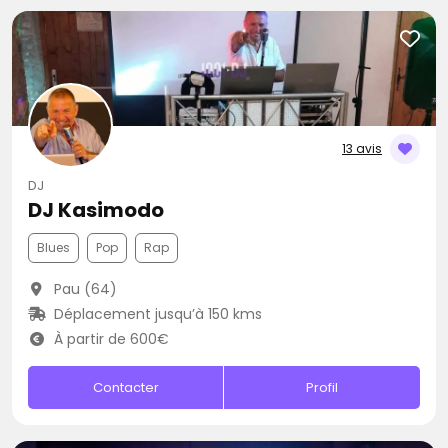
13 avis
DJ
DJ Kasimodo
Blues
Pop
Rap
Pau (64)
Déplacement jusqu’à 150 kms
À partir de 600€
Contacter
Profil