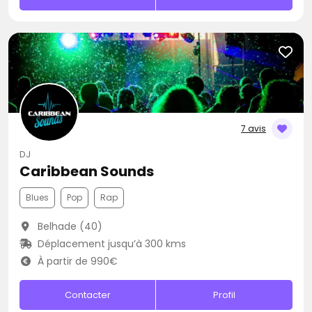
7 avis
DJ
Caribbean Sounds
Blues
Pop
Rap
Belhade (40)
Déplacement jusqu’à 300 kms
À partir de 990€
Contacter
Profil