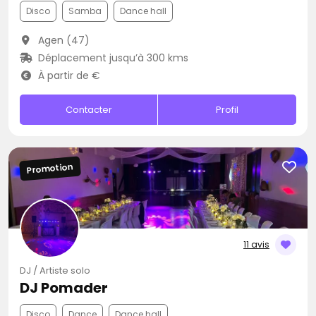
Disco
Samba
Dance hall
Agen (47)
Déplacement jusqu’à 300 kms
À partir de €
Contacter
Profil
Promotion
11 avis
DJ / Artiste solo
DJ Pomader
Disco
Dance
Dance hall