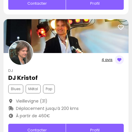
Contacter
Profil
4 avis
DJ
DJ Kristof
Blues
Métal
Pop
Vieillevigne (31)
Déplacement jusqu’à 200 kms
À partir de 460€
Contacter
Profil