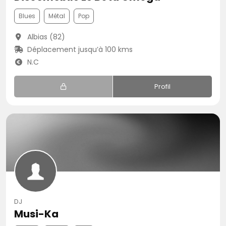
Blues
Métal
Pop
Albias (82)
Déplacement jusqu’à 100 kms
N.C
Profil
DJ
Musi-Ka