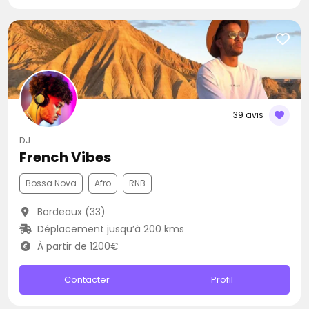
39 avis
DJ
French Vibes
Bossa Nova
Afro
RNB
Bordeaux (33)
Déplacement jusqu’à 200 kms
À partir de 1200€
Contacter
Profil