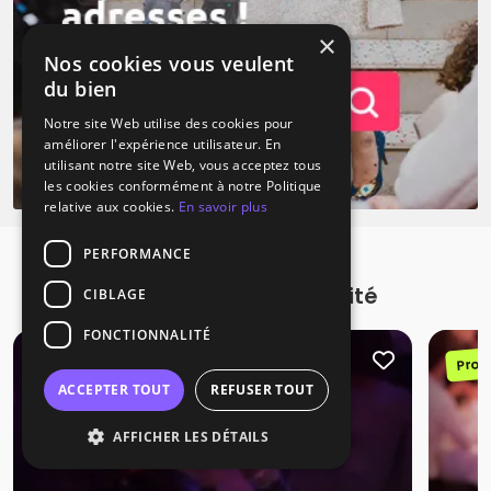
×
Nos cookies vous veulent
du bien
Notre site Web utilise des cookies pour
améliorer l'expérience utilisateur. En
utilisant notre site Web, vous acceptez tous
les cookies conformément à notre Politique
relative aux cookies.
En savoir plus
PERFORMANCE
Promotions à proximité
CIBLAGE
FONCTIONNALITÉ
Promotion
Prom
ACCEPTER TOUT
REFUSER TOUT
AFFICHER LES DÉTAILS