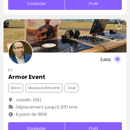
Contacter
Profil
3 avis
DJ
Armor Event
Disco
Musique Africaine
Zouk
Josselin (56)
Déplacement jusqu’à 200 kms
À partir de 180€
Contacter
Profil