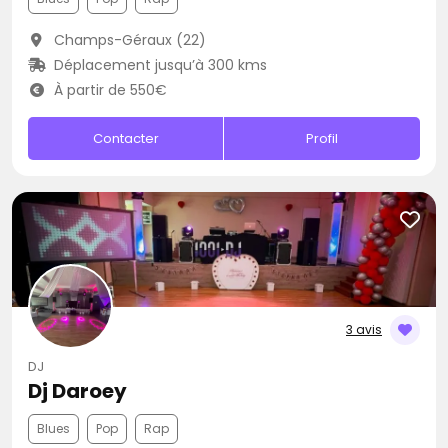
Champs-Géraux (22)
Déplacement jusqu’à 300 kms
À partir de 550€
Contacter
Profil
3 avis
DJ
Dj Daroey
Blues
Pop
Rap