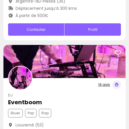
Argentré-du-Plessis (35)
Déplacement jusqu’à 300 kms
À partir de 500€
Contacter
Profil
14 avis
DJ
Eventboom
Blues
Pop
Rap
Louverné (53)