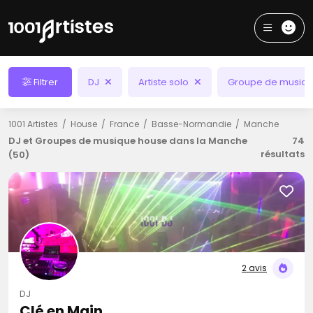
Filtrer
DJ
Artiste solo
Groupe de musiq
1001 Artistes
House
France
Basse-Normandie
Manche
DJ et Groupes de musique house dans la Manche
74
résultats
(50)
2 avis
DJ
Clé en Main