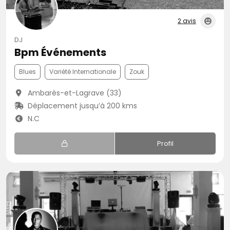
2 avis
DJ
Bpm Événements
Blues
Variété Internationale
Zouk
Ambarès-et-Lagrave (33)
Déplacement jusqu’à 200 kms
N.C
Profil