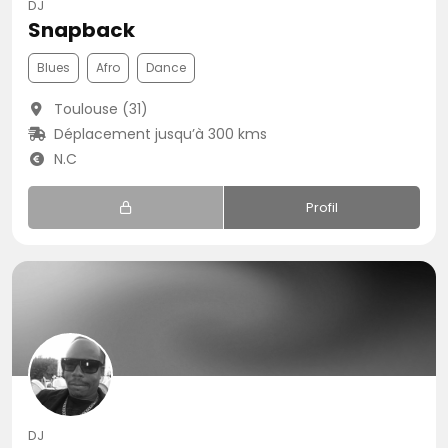
DJ
Snapback
Blues
Afro
Dance
Toulouse (31)
Déplacement jusqu’à 300 kms
N.C
Profil
DJ