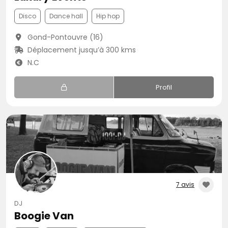
Disco
Dance hall
Hip hop
Gond-Pontouvre (16)
Déplacement jusqu’à 300 kms
N.C
Profil
7 avis
DJ
Boogie Van