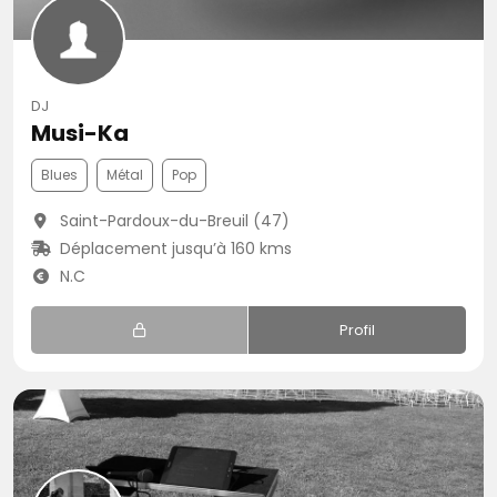
DJ
Musi-Ka
Blues
Métal
Pop
Saint-Pardoux-du-Breuil (47)
Déplacement jusqu’à 160 kms
N.C
Profil