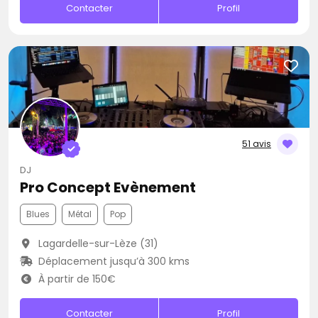
Contacter
Profil
51 avis
DJ
Pro Concept Evènement
Blues
Métal
Pop
Lagardelle-sur-Lèze (31)
Déplacement jusqu’à 300 kms
À partir de 150€
Contacter
Profil