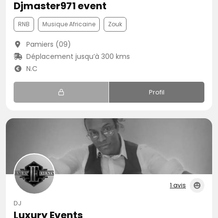
Djmaster971 event
RNB
Musique Africaine
Zouk
Pamiers (09)
Déplacement jusqu’à 300 kms
N.C
Profil
1 avis
DJ
Luxury Events