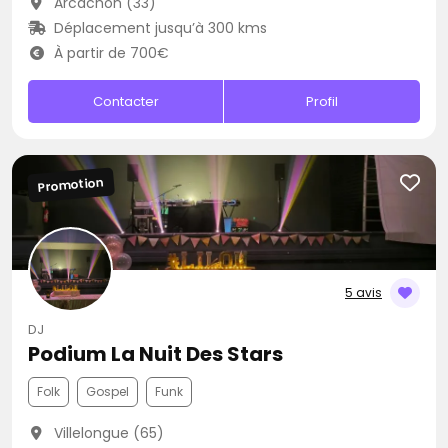
Arcachon (33)
Déplacement jusqu’à 300 kms
À partir de 700€
Contacter
Profil
Promotion
5 avis
DJ
Podium La Nuit Des Stars
Folk
Gospel
Funk
Villelongue (65)