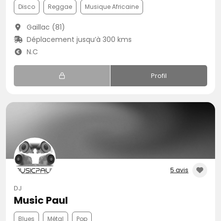
Disco
Reggae
Musique Africaine
Gaillac (81)
Déplacement jusqu’à 300 kms
N.C
Profil
5 avis
DJ
Music Paul
Blues
Métal
Pop