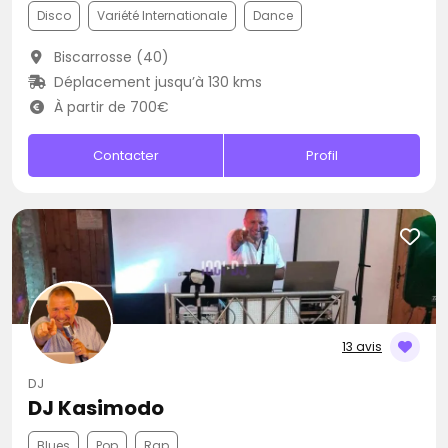
Disco
Variété Internationale
Dance
Biscarrosse (40)
Déplacement jusqu’à 130 kms
À partir de 700€
Contacter
Profil
13 avis
DJ
DJ Kasimodo
Blues
Pop
Rap