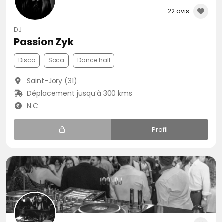
22 avis
DJ
Passion Zyk
Disco
Soca
Dance hall
Saint-Jory (31)
Déplacement jusqu’à 300 kms
N.C
Profil