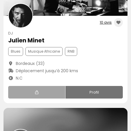
10 avis
DJ
Julien Minet
Blues
Musique Africaine
RNB
Bordeaux (33)
Déplacement jusqu’à 200 kms
N.C
Profil