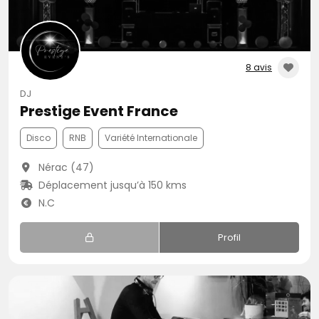
8 avis
DJ
Prestige Event France
Disco
RNB
Variété Internationale
Nérac (47)
Déplacement jusqu’à 150 kms
N.C
Profil