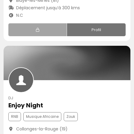
Blaye-les-Mines (81)
Déplacement jusqu’à 300 kms
N.C
Profil
DJ
Enjoy Night
RNB
Musique Africaine
Zouk
Collonges-la-Rouge (19)