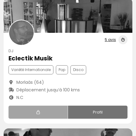
5 avis
DJ
Eclectik Musik
Variété Internationale
Pop
Disco
Morlaàs (64)
Déplacement jusqu’à 100 kms
N.C
Profil