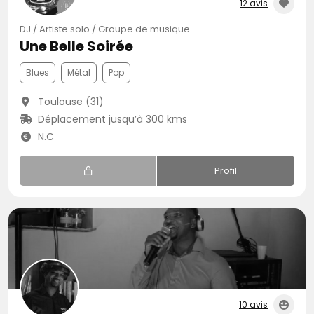
12 avis
DJ / Artiste solo / Groupe de musique
Une Belle Soirée
Blues
Métal
Pop
Toulouse (31)
Déplacement jusqu’à 300 kms
N.C
Profil
10 avis