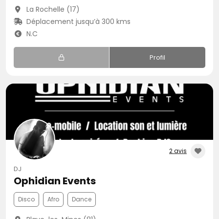
La Rochelle (17)
Déplacement jusqu’à 300 kms
N.C
Profil
2 avis
DJ
Ophidian Events
Disco
Afro
Dance