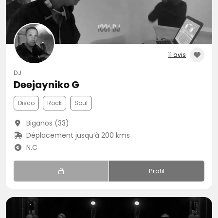
11 avis
DJ
Deejayniko G
Disco
Rock
Soul
Biganos (33)
Déplacement jusqu’à 200 kms
N.C
Profil