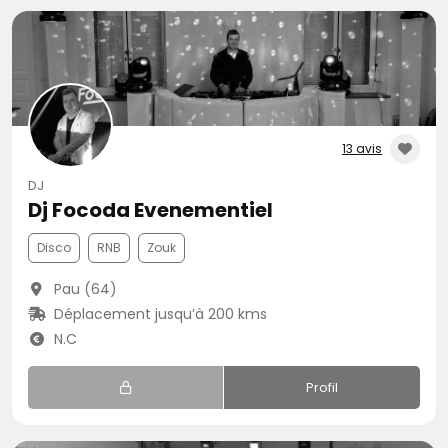
13 avis
DJ
Dj Focoda Evenementiel
Disco
RNB
Zouk
Pau (64)
Déplacement jusqu’à 200 kms
N.C
Profil