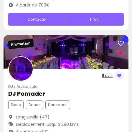
À partir de 700€
Contacter
Profil
Promotion
11 avis
DJ / Artiste solo
DJ Pomader
Disco
Dance
Dance hall
Longueville (47)
Déplacement jusqu’à 280 kms
À partir de 150€