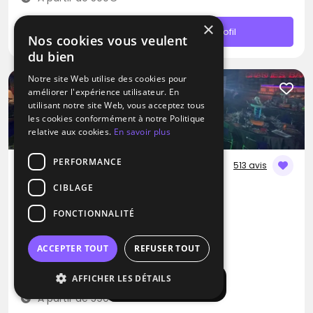
×
Contacter
Profil
Nos cookies vous veulent
du bien
Notre site Web utilise des cookies pour
améliorer l'expérience utilisateur. En
utilisant notre site Web, vous acceptez tous
les cookies conformément à notre Politique
relative aux cookies.
En savoir plus
PERFORMANCE
513 avis
CIBLAGE
DJ
LDGSON
FONCTIONNALITÉ
Blues
Pop
Rap
ACCEPTER TOUT
REFUSER TOUT
Champs-sur-Marne (77)
AFFICHER LES DÉTAILS
Déplacement jusqu’à 300 kms
Afficher la carte
À partir de 590€