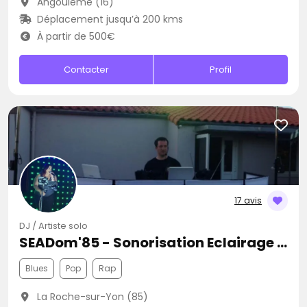
Angoulême (16)
Déplacement jusqu’à 200 kms
À partir de 500€
Contacter
Profil
17 avis
DJ / Artiste solo
SEADom'85 - Sonorisation Eclairage et Animation d'événements
Blues
Pop
Rap
La Roche-sur-Yon (85)