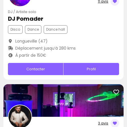
11 avis
DJ / Artiste solo
DJ Pomader
Disco
Dance
Dance hall
Longueville (47)
Déplacement jusqu’à 280 kms
À partir de 150€
Contacter
Profil
3 avis