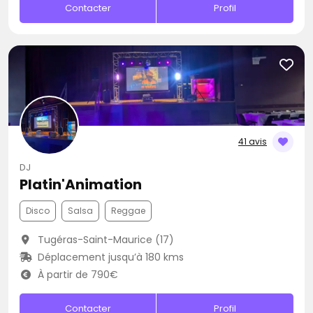
Contacter
Profil
41 avis
DJ
Platin'Animation
Disco
Salsa
Reggae
Tugéras-Saint-Maurice (17)
Déplacement jusqu’à 180 kms
À partir de 790€
Contacter
Profil