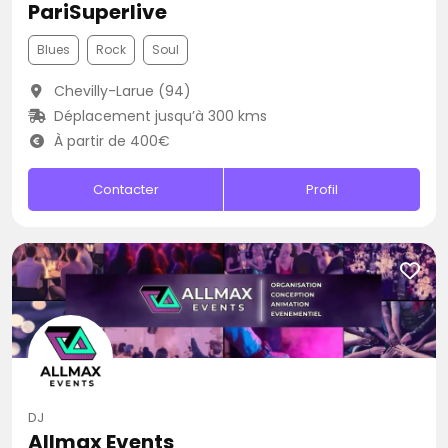
PariSuperlive
Blues
Rock
Soul
Chevilly-Larue (94)
Déplacement jusqu’à 300 kms
À partir de 400€
Contacter
Profil
DJ
Allmax Events