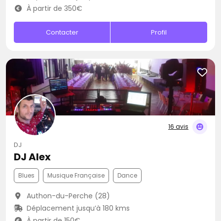
À partir de 350€
Contacter
Profil
16 avis
DJ
DJ Alex
Blues
Musique Française
Dance
Authon-du-Perche (28)
Déplacement jusqu’à 180 kms
À partir de 150€