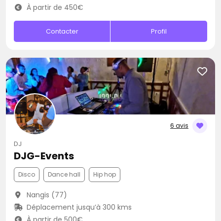
À partir de 450€
Contacter
Profil
6 avis
DJ
DJG-Events
Disco
Dance hall
Hip hop
Nangis (77)
Déplacement jusqu’à 300 kms
À partir de 500€