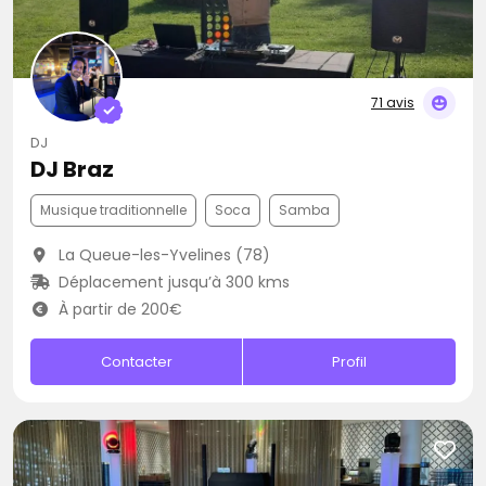
71 avis
DJ
DJ Braz
Musique traditionnelle
Soca
Samba
La Queue-les-Yvelines (78)
Déplacement jusqu’à 300 kms
À partir de 200€
Contacter
Profil