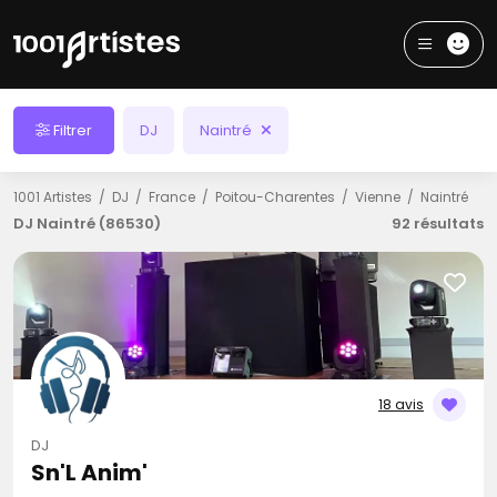
Filtrer
DJ
Naintré
1001 Artistes
DJ
France
Poitou-Charentes
Vienne
Naintré
DJ Naintré (86530)
92 résultats
18 avis
DJ
Sn'L Anim'