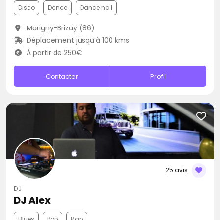
Disco
Dance
Dance hall
Marigny-Brizay (86)
Déplacement jusqu’à 100 kms
À partir de 250€
Contacter
Profil
25 avis
DJ
DJ Alex
Blues
Pop
Rap