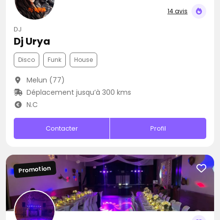
14 avis
DJ
Dj Urya
Disco
Funk
House
Melun (77)
Déplacement jusqu’à 300 kms
N.C
Contacter
Profil
Promotion