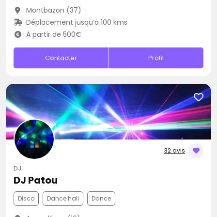
Montbazon (37)
Déplacement jusqu’à 100 kms
À partir de 500€
Contacter
Profil
32 avis
DJ
DJ Patou
Disco
Dance hall
Dance