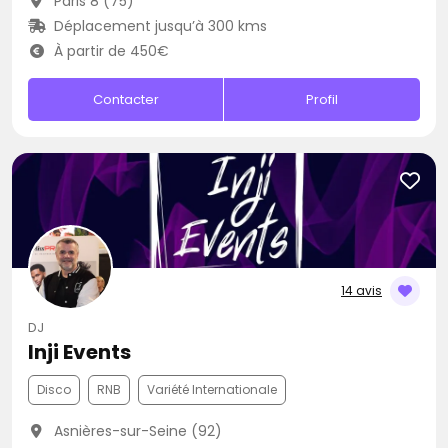
Paris 8 (75)
Déplacement jusqu’à 300 kms
À partir de 450€
Contacter
Profil
14 avis
DJ
Inji Events
Disco
RNB
Variété Internationale
Asnières-sur-Seine (92)