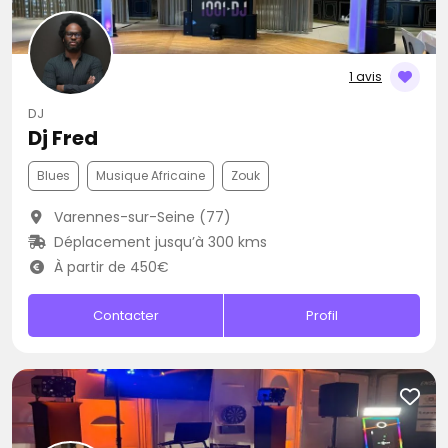
1 avis
DJ
Dj Fred
Blues
Musique Africaine
Zouk
Varennes-sur-Seine (77)
Déplacement jusqu’à 300 kms
À partir de 450€
Contacter
Profil