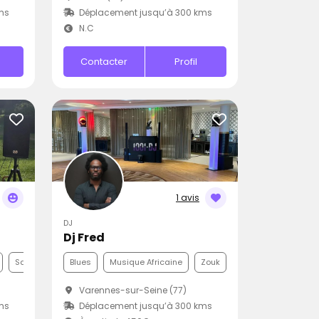
ms
Déplacement jusqu’à 300 kms
N.C
Contacter
Profil
1 avis
DJ
Dj Fred
Samba
Blues
Musique Africaine
Zouk
Varennes-sur-Seine (77)
ms
Déplacement jusqu’à 300 kms