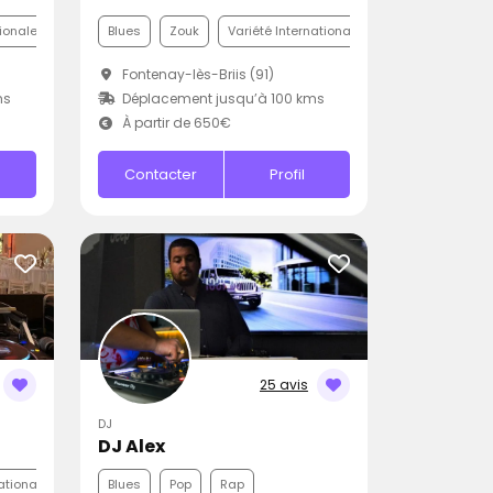
tionale
Blues
Zouk
Variété Internationale
Fontenay-lès-Briis (91)
ms
Déplacement jusqu’à 100 kms
À partir de 650€
Contacter
Profil
25 avis
DJ
DJ Alex
ationale
Blues
Pop
Rap