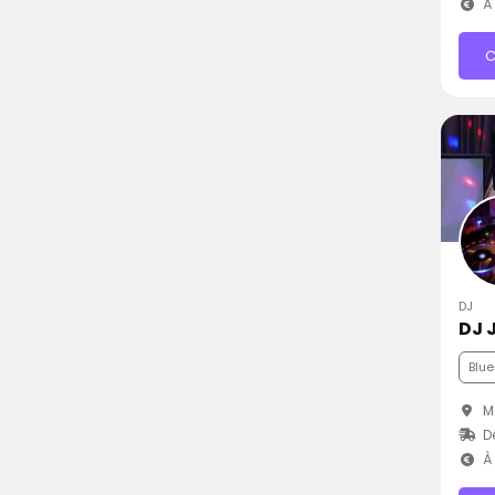
À 
C
DJ
DJ 
Blue
Mo
D
À 