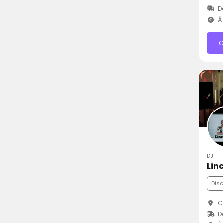
D
À 
C
DJ
Lin
Dis
Ch
D