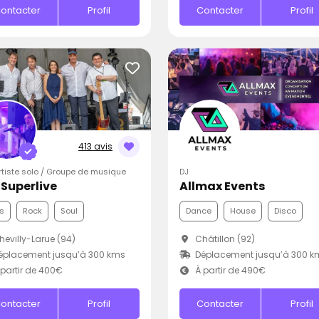
ontacter
Profil
Contacter
Profil
413 avis
Artiste solo / Groupe de musique
DJ
iSuperlive
Allmax Events
s
Rock
Soul
Dance
House
Disco
evilly-Larue (94)
Châtillon (92)
éplacement jusqu’à 300 kms
Déplacement jusqu’à 300 k
partir de 400€
À partir de 490€
ontacter
Profil
Contacter
Profil