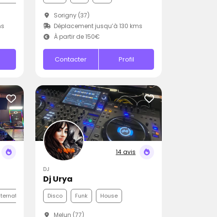
Sorigny (37)
ms
Déplacement jusqu’à 130 kms
À partir de 150€
Contacter
Profil
14 avis
DJ
Dj Urya
nternationale
Funk
Disco
Funk
House
Melun (77)