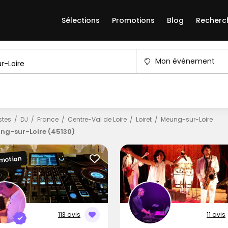
Sélections
Promotions
Blog
Recherc
Mon événement
istes
DJ
France
Centre-Val de Loire
Loiret
Meung-sur-Loire
ng-sur-Loire (45130)
motion
113 avis
11 avis