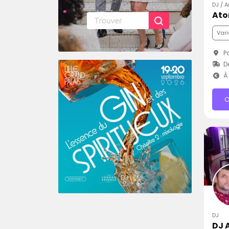
DJ / 
Ato
Vari
Pa
D
À 
C
DJ
DJ 