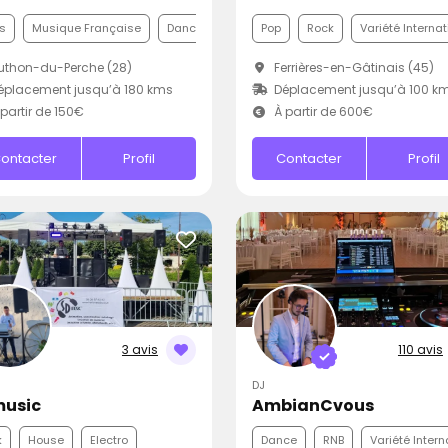
s
Musique Française
Dance
Pop
Rock
Variété Interna
thon-du-Perche (28)
Ferrières-en-Gâtinais (45)
placement jusqu’à 180 kms
Déplacement jusqu’à 100 k
partir de 150€
À partir de 600€
ontacter
Profil
Contacter
Profil
3 avis
110 avis
DJ
usic
AmbianCvous
k
House
Electro
Dance
RNB
Variété Intern