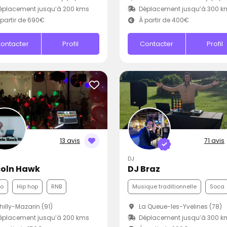
éplacement jusqu’à 200 kms
Déplacement jusqu’à 300 k
partir de 690€
À partir de 400€
ontacter
Profil
Contacter
Profil
13 avis
71 avis
DJ
coln Hawk
DJ Braz
co
Hip hop
RNB
Musique traditionnelle
Soca
illy-Mazarin (91)
La Queue-les-Yvelines (78)
éplacement jusqu’à 200 kms
Déplacement jusqu’à 300 k