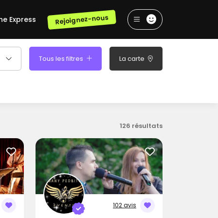
Rejoignez-nous
he Express
Tous les filtres
La carte
126 résultats
102 avis