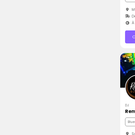
M
Dé
À 
C
DJ
Rem
Blue
Sa