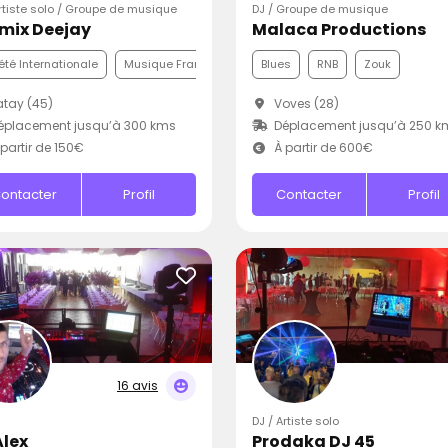
Artiste solo / Groupe de musique
DJ / Groupe de musique
mix Deejay
Malaca Productions
été Internationale
Musique Française
Pop
Blues
RNB
Zouk
tay (45)
Voves (28)
éplacement jusqu’à 300 kms
Déplacement jusqu’à 250 k
partir de 150€
À partir de 600€
ontacter
Profil
Contacter
Profil
16 avis
DJ / Artiste solo
Alex
Prodaka DJ 45