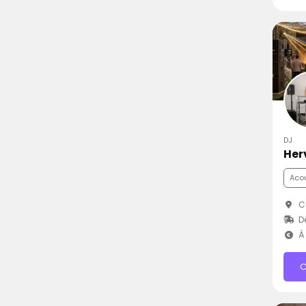
DJ
Her
Aco
C
D
À 
C