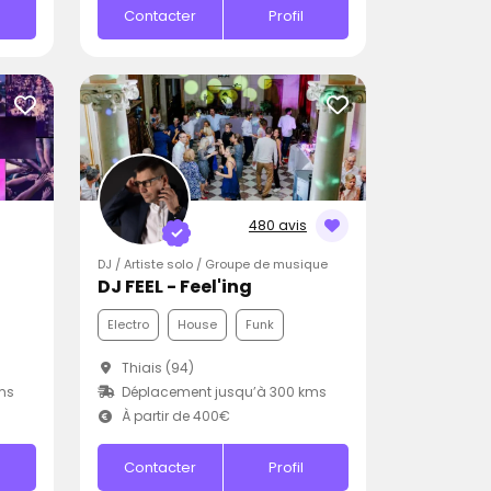
Contacter
Profil
480 avis
DJ / Artiste solo / Groupe de musique
DJ FEEL - Feel'ing
Electro
House
Funk
Thiais (94)
ms
Déplacement jusqu’à 300 kms
À partir de 400€
Contacter
Profil