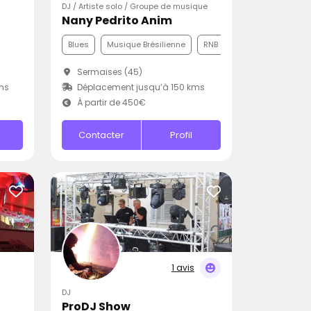
DJ / Artiste solo / Groupe de musique
Nany Pedrito Anim
Blues
Musique Brésilienne
RNB
Sermaises (45)
ms
Déplacement jusqu’à 150 kms
À partir de 450€
Contacter
Profil
1 avis
DJ
ProDJ Show