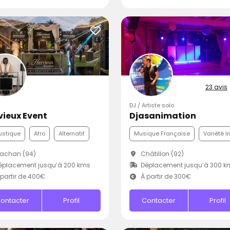
23 avis
DJ / Artiste solo
vieux Event
Djasanimation
ustique
Afro
Alternatif
Musique Française
Variété I
achan (94)
Châtillon (92)
éplacement jusqu’à 200 kms
Déplacement jusqu’à 300 k
partir de 400€
À partir de 300€
ontacter
Profil
Contacter
Profil