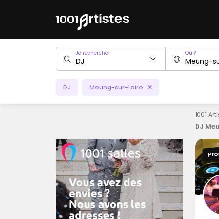
Je recherche
Où ?
DJ
Meung-sur-Loire
1001 Art
DJ Meu
Pro