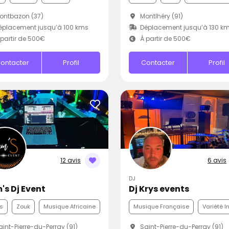
ontbazon (37)
Montlhéry (91)
placement jusqu’à 100 kms
Déplacement jusqu’à 130 k
partir de 500€
À partir de 500€
ontacter
Profil
Contacter
Profil
12 avis
6 avis
DJ
's Dj Event
Dj Krys events
s
Zouk
Musique Africaine
Musique Française
Variété I
int-Pierre-du-Perray (91)
Saint-Pierre-du-Perray (91)