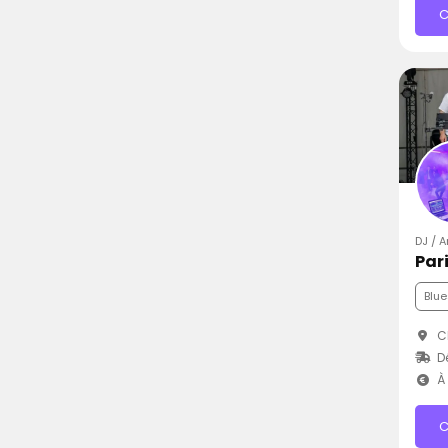
C
DJ / 
Par
Blue
Ch
D
À 
C