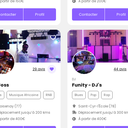
partir de 150€
À partir de 200€
ontacter
Profil
Contacter
Profil
29 avis
44 avis
DJ
Joss
Funity - DJ's
s
Musique Africaine
RNB
Blues
Pop
Rap
isenay (77)
Saint-Cyr-l'École (78)
éplacement jusqu’à 200 kms
Déplacement jusqu’à 300 k
partir de 400€
À partir de 400€