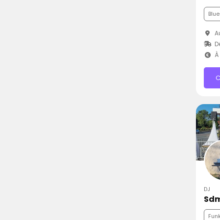
Blue
Au
Dé
À 
C
DJ
Sdm
Fun