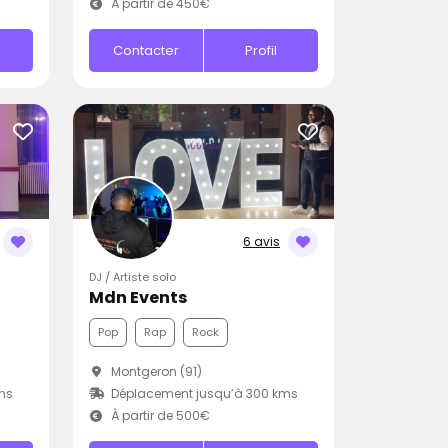
À partir de 450€
Contacter
Profil
6 avis
DJ / Artiste solo
Mdn Events
Pop
Rap
Rock
Montgeron (91)
ms
Déplacement jusqu’à 300 kms
À partir de 500€