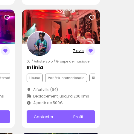
7 avis
DJ / Artiste solo / Groupe de musique
Infinia
nternationale
Disco
House
Variété Internationale
RNB
Alfortville (94)
ms
Déplacement jusqu’à 200 kms
À partir de 500€
Contacter
Profil