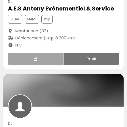
DJ
A.E.S Antony Evénementiel & Service
Blues
Métal
Pop
Montauban (82)
Déplacement jusqu’à 200 kms
N.C
Profil
DJ