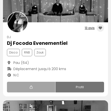
13 avis
DJ
Dj Focoda Evenementiel
Disco
RNB
Zouk
Pau (64)
Déplacement jusqu’à 200 kms
N.C
Profil