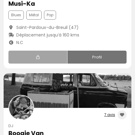
Musi-Ka
Blues
Métal
Pop
Saint-Pardoux-du-Breuil (47)
Déplacement jusqu’à 160 kms
N.C
Profil
7 avis
DJ
Boogie Van