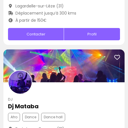
Lagardelle-sur-Lèze (31)
Déplacement jusqu’à 300 kms
À partir de 150€
Contacter
Profil
DJ
Dj Mataba
Afro
Dance
Dance hall