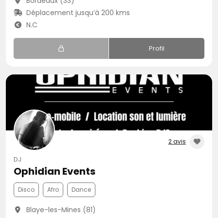
Bordeaux (33)
Déplacement jusqu’à 200 kms
N.C
Profil
2 avis
DJ
Ophidian Events
Disco
Afro
Dance
Blaye-les-Mines (81)