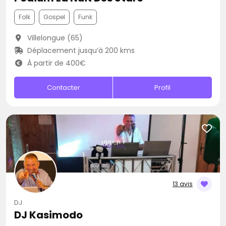
Folk
Gospel
Funk
Villelongue (65)
Déplacement jusqu’à 200 kms
À partir de 400€
Contacter
Profil
13 avis
DJ
DJ Kasimodo