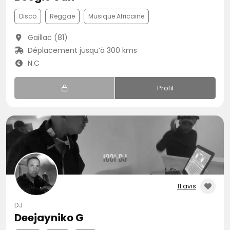
Disco
Reggae
Musique Africaine
Gaillac (81)
Déplacement jusqu’à 300 kms
N.C
Profil
11 avis
DJ
Deejayniko G