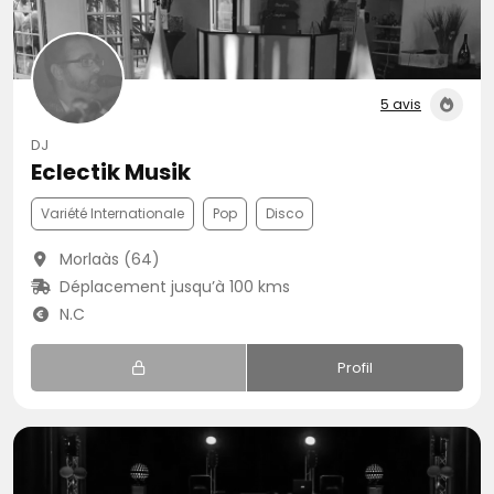
5 avis
DJ
Eclectik Musik
Variété Internationale
Pop
Disco
Morlaàs (64)
Déplacement jusqu’à 100 kms
N.C
Profil