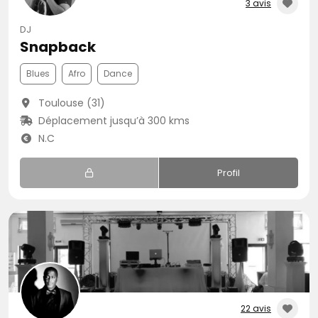
3 avis
DJ
Snapback
Blues
Afro
Dance
Toulouse (31)
Déplacement jusqu’à 300 kms
N.C
Profil
22 avis