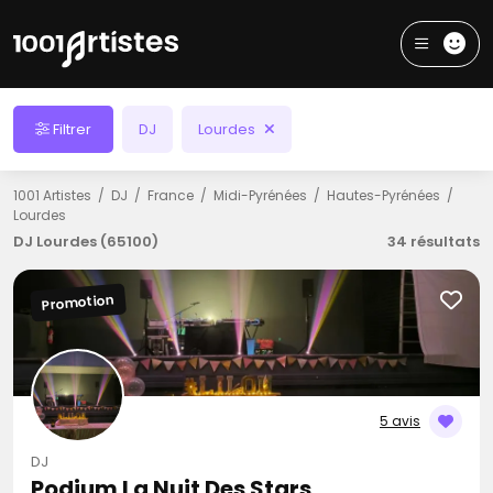
Filtrer
DJ
Lourdes
1001 Artistes
DJ
France
Midi-Pyrénées
Hautes-Pyrénées
Lourdes
DJ Lourdes (65100)
34 résultats
Promotion
5 avis
DJ
Podium La Nuit Des Stars