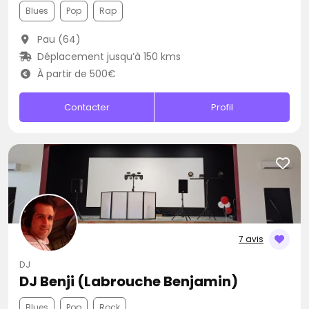
Blues
Pop
Rap
Pau (64)
Déplacement jusqu’à 150 kms
À partir de 500€
Contacter
Profil
7 avis
DJ
DJ Benji (Labrouche Benjamin)
Blues
Pop
Rock