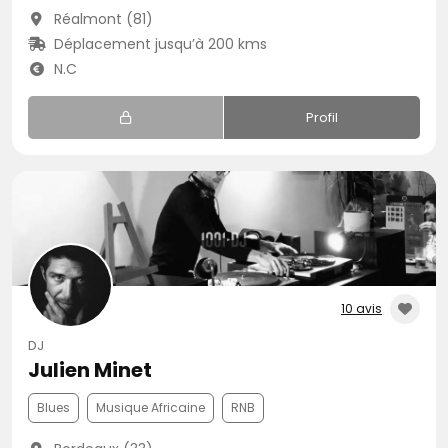
Réalmont (81)
Déplacement jusqu’à 200 kms
N.C
Profil
10 avis
DJ
Julien Minet
Blues
Musique Africaine
RNB