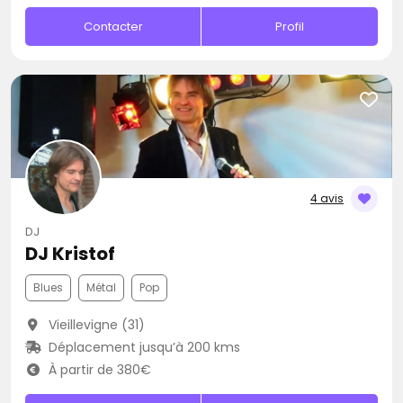
Contacter
Profil
4 avis
DJ
DJ Kristof
Blues
Métal
Pop
Vieillevigne (31)
Déplacement jusqu’à 200 kms
À partir de 380€