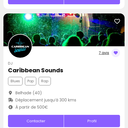
7 avis
DJ
Caribbean Sounds
Blues
Pop
Rap
Belhade (40)
Déplacement jusqu’à 300 kms
À partir de 500€
Contacter
Profil