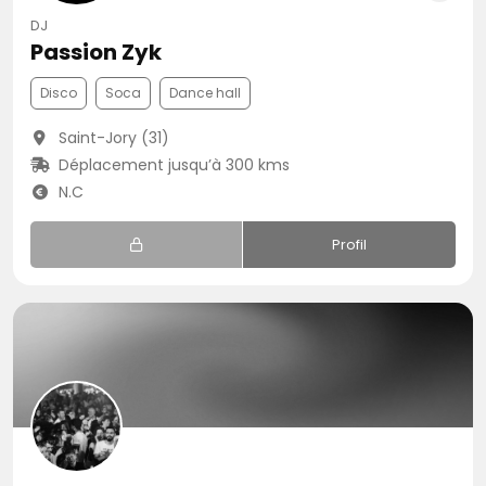
DJ
Passion Zyk
Disco
Soca
Dance hall
Saint-Jory (31)
Déplacement jusqu’à 300 kms
N.C
Profil