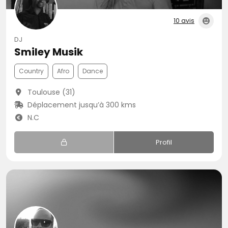
10 avis
DJ
Smiley Musik
Country
Afro
Dance
Toulouse (31)
Déplacement jusqu’à 300 kms
N.C
Profil