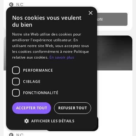
N.C
×
Nos cookies vous veulent
Profil
du bien
Notre site Web utilise des cookies pour
améliorer l'expérience utilisateur. En
utilisant notre site Web, vous acceptez tous
les cookies conformément à notre Politique
relative aux cookies.
En savoir plus
PERFORMANCE
CIBLAGE
DJ
FONCTIONNALITÉ
Enjoy Night
RNB
Musique Africaine
Zouk
ACCEPTER TOUT
REFUSER TOUT
Collonges-la-Rouge (19)
AFFICHER LES DÉTAILS
Afficher la carte
Déplacement jusqu’à 300 kms
N.C