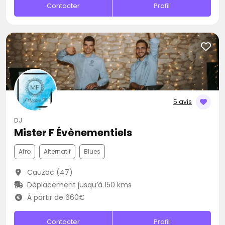
Contacter
Profil
5 avis
DJ
Mister F Évènementiels
Afro
Alternatif
Blues
Cauzac (47)
Déplacement jusqu’à 150 kms
À partir de 660€
Contacter
Profil