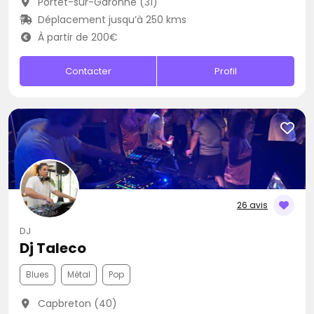
Portet-sur-Garonne (31)
Déplacement jusqu’à 250 kms
À partir de 200€
Contacter
Profil
26 avis
DJ
Dj Taleco
Blues
Métal
Pop
Capbreton (40)