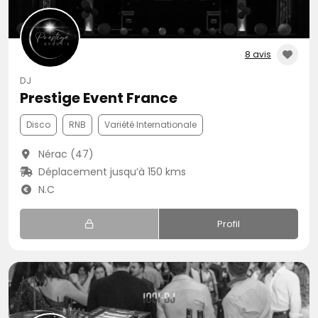
8 avis
DJ
Prestige Event France
Disco
RNB
Variété Internationale
Nérac (47)
Déplacement jusqu’à 150 kms
N.C
Profil