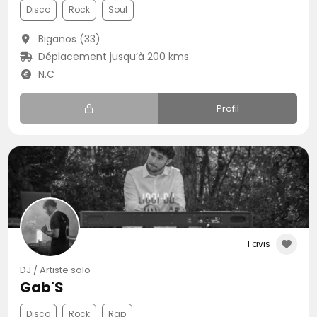
Disco
Rock
Soul
Biganos (33)
Déplacement jusqu’à 200 kms
N.C
Profil
1 avis
DJ / Artiste solo
Gab'S
Disco
Rock
Rap