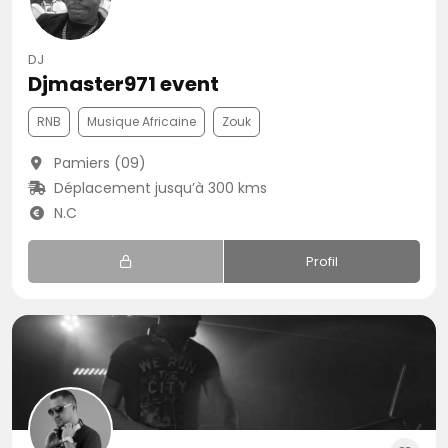
DJ
Djmaster971 event
RNB
Musique Africaine
Zouk
Pamiers (09)
Déplacement jusqu’à 300 kms
N.C
Profil