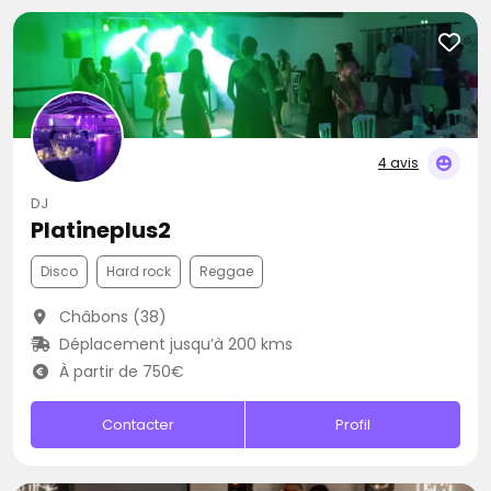
4 avis
DJ
Platineplus2
Disco
Hard rock
Reggae
Châbons (38)
Déplacement jusqu’à 200 kms
À partir de 750€
Contacter
Profil