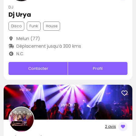
DJ
Dj Urya
Disco
Funk
House
Melun (77)
Déplacement jusqu’à 300 kms
N.C
Contacter
Profil
2 avis