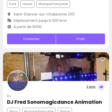
Funk
House
Musique Française
Saint-Étienne-sur-Chalaronne (01)
Déplacement jusqu’à 300 kms
À partir de 500€
Contacter
Profil
3 avis
DJ
DJ Fred Sonomagicdance Animation
Disco
Musique Française
Dance