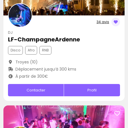
34 avis
DJ
LF-ChampagneArdenne
Disco
Afro
RNB
Troyes (10)
Déplacement jusqu’à 300 kms
À partir de 300€
Contacter
Profil