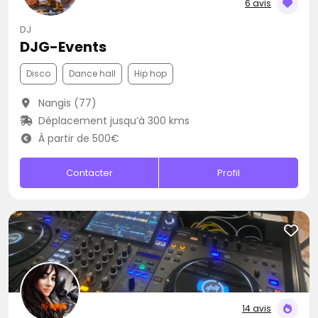
6 avis
DJ
DJG-Events
Disco
Dance hall
Hip hop
Nangis (77)
Déplacement jusqu’à 300 kms
À partir de 500€
Contacter
Profil
14 avis