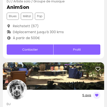
DJ / Artiste solo / Groupe de musique
AnimSon
Blues
Métal
Pop
Reichstett (67)
Déplacement jusqu’à 300 kms
À partir de 500€
Contacter
Profil
5 avis
DJ