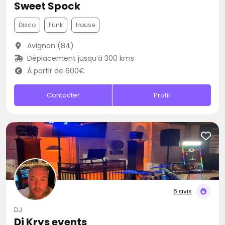
Sweet Spock
Disco
Funk
House
Avignon (84)
Déplacement jusqu’à 300 kms
À partir de 600€
Contacter
Profil
6 avis
DJ
Dj Krys events