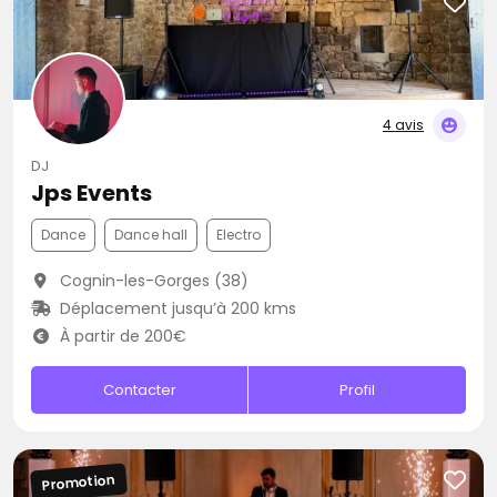
4 avis
DJ
Jps Events
Dance
Dance hall
Electro
Cognin-les-Gorges (38)
Déplacement jusqu’à 200 kms
À partir de 200€
Contacter
Profil
Promotion