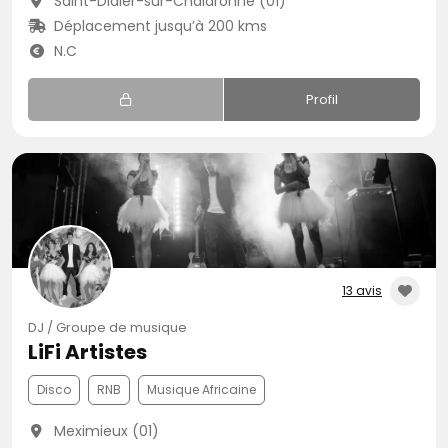
Saint-Didier-sur-Chalaronne (01)
Déplacement jusqu’à 200 kms
N.C
Profil
13 avis
DJ / Groupe de musique
LiFi Artistes
Disco
RNB
Musique Africaine
Meximieux (01)