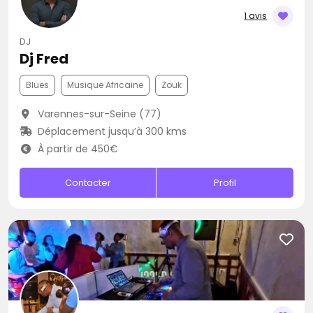
1 avis
DJ
Dj Fred
Blues
Musique Africaine
Zouk
Varennes-sur-Seine (77)
Déplacement jusqu’à 300 kms
À partir de 450€
Contacter
Profil