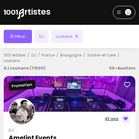
Filtrer
DJ
Louhans
1001 Artistes
DJ
France
Bourgogne
Saône-et-Loire
Louhans
DJ Louhans (71500)
55 résultats
Promotion
43 avis
DJ
Amelint Events