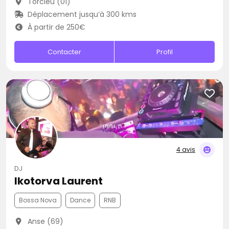
Torcieu (01)
Déplacement jusqu’à 300 kms
À partir de 250€
Contacter
Profil
4 avis
DJ
Ikotorva Laurent
Bossa Nova
Dance
RNB
Anse (69)