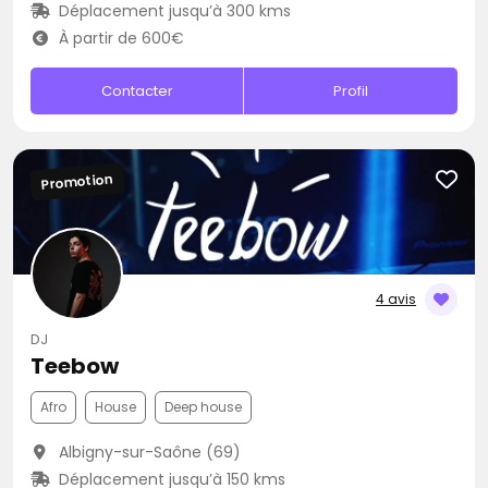
Déplacement jusqu’à 300 kms
À partir de 600€
Contacter
Profil
Promotion
4 avis
DJ
Teebow
Afro
House
Deep house
Albigny-sur-Saône (69)
Déplacement jusqu’à 150 kms