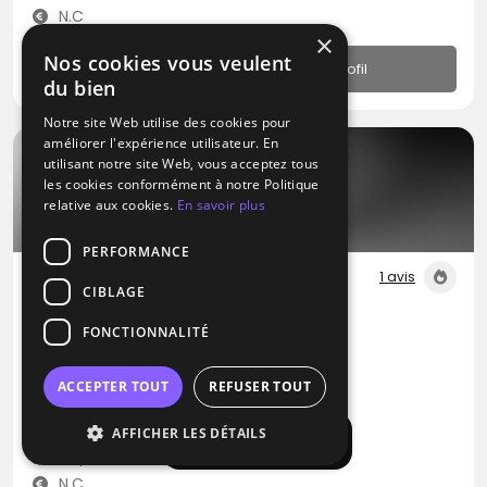
N.C
×
Nos cookies vous veulent
Profil
du bien
Notre site Web utilise des cookies pour
améliorer l'expérience utilisateur. En
utilisant notre site Web, vous acceptez tous
les cookies conformément à notre Politique
relative aux cookies.
En savoir plus
PERFORMANCE
1 avis
CIBLAGE
DJ
FONCTIONNALITÉ
Eventina
Blues
Métal
Pop
ACCEPTER TOUT
REFUSER TOUT
Valsonne (69)
AFFICHER LES DÉTAILS
Afficher la carte
Déplacement jusqu’à 200 kms
N.C