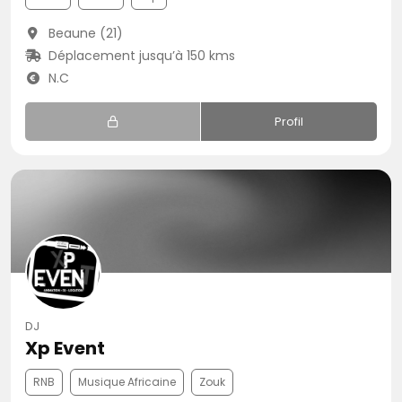
Beaune (21)
Déplacement jusqu’à 150 kms
N.C
Profil
DJ
Xp Event
RNB
Musique Africaine
Zouk