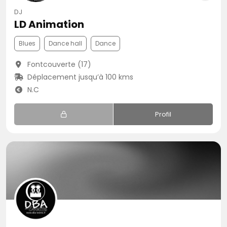
DJ
LD Animation
Blues
Dance hall
Dance
Fontcouverte (17)
Déplacement jusqu’à 100 kms
N.C
Profil