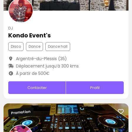
DJ
Kondo Event's
Disco
Dance
Dance hall
Argentré-du-Plessis (35)
Déplacement jusqu’à 300 kms
À partir de 500€
Contacter
Profil
Promotion