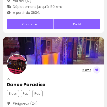
Varzay (17)
Déplacement jusqu’à 150 kms
À partir de 350€
Contacter
Profil
5 avis
DJ
Dance Paradise
Blues
Pop
Rap
Périgueux (24)