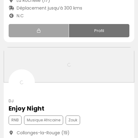
La Rochelle (17)
Déplacement jusqu’à 300 kms
N.C
Profil
DJ
Enjoy Night
RNB
Musique Africaine
Zouk
Collonges-la-Rouge (19)