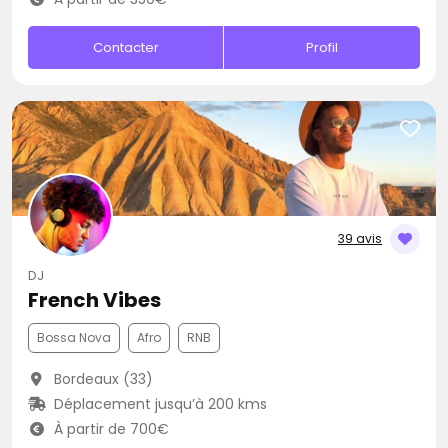
Contacter
Profil
39 avis
DJ
French Vibes
Bossa Nova
Afro
RNB
Bordeaux (33)
Déplacement jusqu’à 200 kms
À partir de 700€