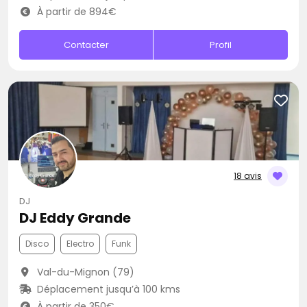
À partir de 894€
Contacter
Profil
18 avis
DJ
DJ Eddy Grande
Disco
Electro
Funk
Val-du-Mignon (79)
Déplacement jusqu’à 100 kms
À partir de 350€