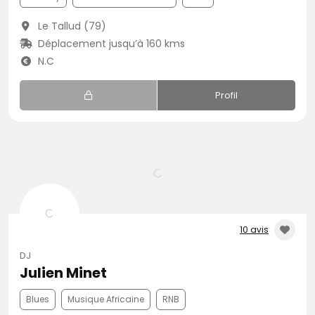
Le Tallud (79)
Déplacement jusqu’à 160 kms
N.C
Profil
10 avis
DJ
Julien Minet
Blues
Musique Africaine
RNB