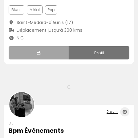
Blues
Métal
Pop
Saint-Médard-d'Aunis (17)
Déplacement jusqu’à 300 kms
N.C
Profil
2 avis
DJ
Bpm Événements