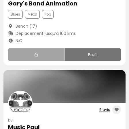
Gary's Band Animation
Blues
Métal
Pop
Benon (17)
Déplacement jusqu’à 100 kms
N.C
Profil
5 avis
DJ
Music Paul