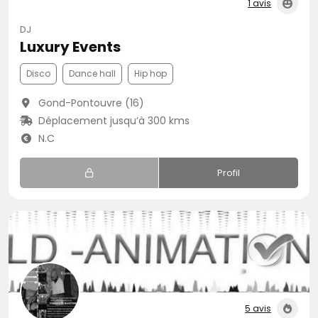
1 avis
DJ
Luxury Events
Disco
Dance hall
Hip hop
Gond-Pontouvre (16)
Déplacement jusqu’à 300 kms
N.C
Profil
5 avis