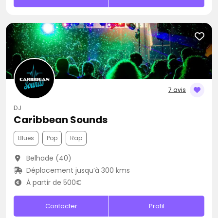
7 avis
DJ
Caribbean Sounds
Blues
Pop
Rap
Belhade (40)
Déplacement jusqu’à 300 kms
À partir de 500€
Contacter
Profil