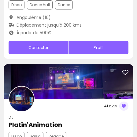
Disco
Dance hall
Dance
Angoulême (16)
Déplacement jusqu’à 200 kms
À partir de 500€
Contacter
Profil
41 avis
DJ
Platin'Animation
Disco
Salsa
Reggae