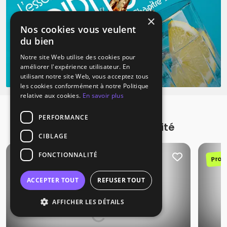
×
Nos cookies vous veulent
du bien
Notre site Web utilise des cookies pour
améliorer l'expérience utilisateur. En
utilisant notre site Web, vous acceptez tous
les cookies conformément à notre Politique
relative aux cookies.
En savoir plus
PERFORMANCE
Promotions à proximité
CIBLAGE
FONCTIONNALITÉ
Promotion
Prom
ACCEPTER TOUT
REFUSER TOUT
AFFICHER LES DÉTAILS