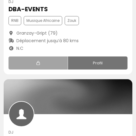
DJ
DBA-EVENTS
RNB
Musique Africaine
Zouk
Granzay-Gript (79)
Déplacement jusqu’à 80 kms
N.C
Profil
DJ