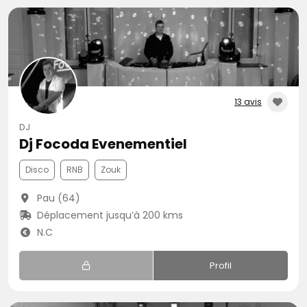
13 avis
DJ
Dj Focoda Evenementiel
Disco
RNB
Zouk
Pau (64)
Déplacement jusqu’à 200 kms
N.C
Profil