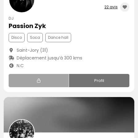
22 avis
DJ
Passion Zyk
Disco
Soca
Dance hall
Saint-Jory (31)
Déplacement jusqu’à 300 kms
N.C
Profil