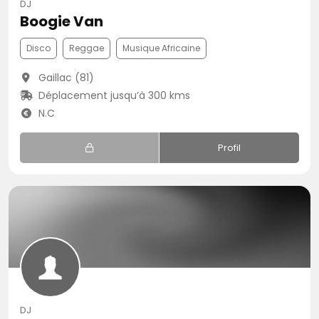
DJ
Boogie Van
Disco
Reggae
Musique Africaine
Gaillac (81)
Déplacement jusqu’à 300 kms
N.C
Profil
DJ