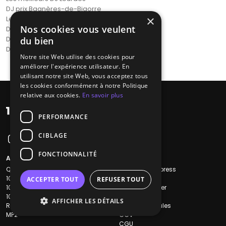
DJ prix Bagnères-de-Bigorre
×
Les meilleurs DJ Aureilhan
Nos cookies vous veulent
DJ animation Lannemezan
Disc jockey Vic-en-Bigorre
du bien
DJ autour de moi Villelongue
Notre site Web utilise des cookies pour
améliorer l'expérience utilisateur. En
utilisant notre site Web, vous acceptez tous
les cookies conformément à notre Politique
relative aux cookies.
En savoir plus
PERFORMANCE
CIBLAGE
FONCTIONNALITÉ
A propos
Liens utiles
Qui sommes-nous ?
Recherche Express
1001Salles
L'équipe
ACCEPTER TOUT
REFUSER TOUT
1001Salles PRO
Nous contacter
1001Traiteurs
FAQ
AFFICHER LES DÉTAILS
Reserverunbar
Mentions légales
MP2
CGV
CGU