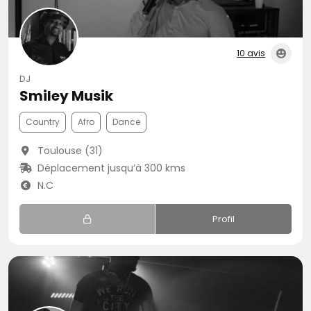
10 avis
DJ
Smiley Musik
Country
Afro
Dance
Toulouse (31)
Déplacement jusqu’à 300 kms
N.C
Profil