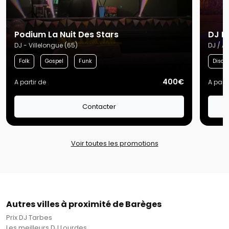
Podium La Nuit Des Stars
DJ P
DJ - Villelongue (65)
DJ / Ar
Folk
Gospel
Funk
Disco
400€
A partir de
A parti
Contacter
Voir toutes les promotions
Autres villes à proximité de Barèges
Prix DJ Tarbes
Les meilleurs DJ Lourdes