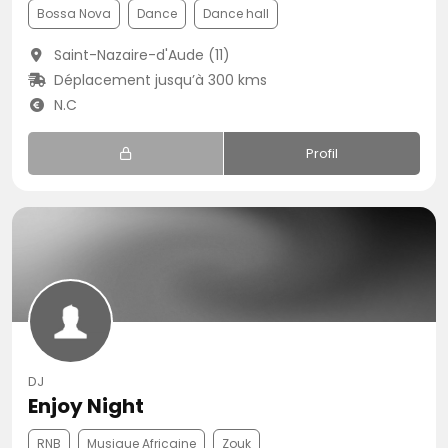
Bossa Nova
Dance
Dance hall
Saint-Nazaire-d'Aude (11)
Déplacement jusqu’à 300 kms
N.C
Profil
DJ
Enjoy Night
RNB
Musique Africaine
Zouk