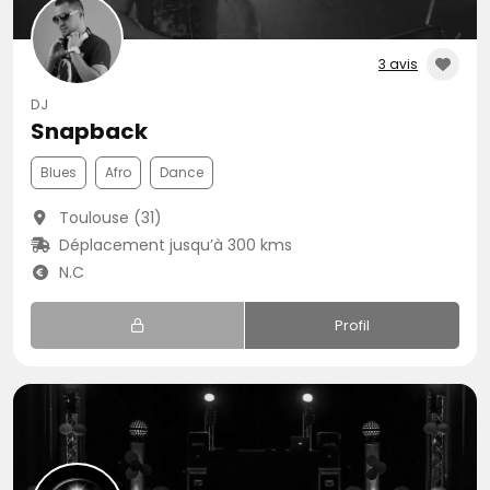
3 avis
DJ
Snapback
Blues
Afro
Dance
Toulouse (31)
Déplacement jusqu’à 300 kms
N.C
Profil