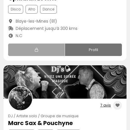
Disco
Afro
Dance
Blaye-les-Mines (81)
Déplacement jusqu’à 300 kms
N.C
Profil
7 avis
DJ / Artiste solo / Groupe de musique
Marc Sax & Pouchyne