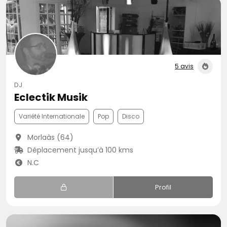
5 avis
DJ
Eclectik Musik
Variété Internationale
Pop
Disco
Morlaàs (64)
Déplacement jusqu’à 100 kms
N.C
Profil