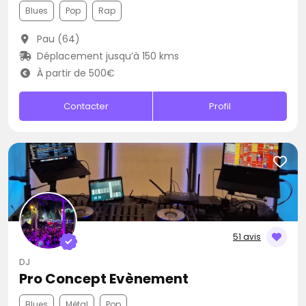
Blues
Pop
Rap
Pau (64)
Déplacement jusqu’à 150 kms
À partir de 500€
Contacter
Profil
51 avis
DJ
Pro Concept Evènement
Blues
Métal
Pop