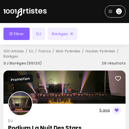
Filtrer
DJ
Barèges
1001 Artistes
DJ
France
Midi-Pyrénées
Hautes-Pyrénées
Barèges
DJ Barèges (65120)
28 résultats
Promotion
5 avis
DJ
Podium La Nuit Des Stars