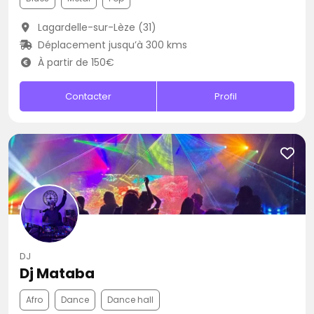
Lagardelle-sur-Lèze (31)
Déplacement jusqu’à 300 kms
À partir de 150€
Contacter
Profil
DJ
Dj Mataba
Afro
Dance
Dance hall