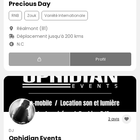
Precious Day
RNB
Zouk
Variété Internationale
Réalmont (81)
Déplacement jusqu’à 200 kms
N.C
Profil
2 avis
DJ
Ophidian Events