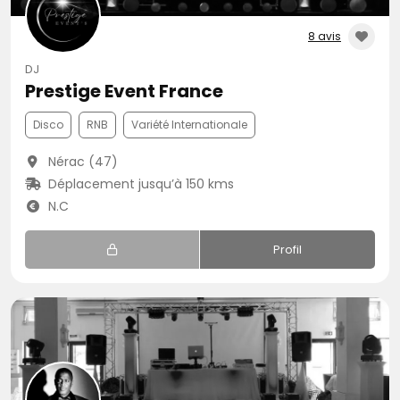
8 avis
DJ
Prestige Event France
Disco
RNB
Variété Internationale
Nérac (47)
Déplacement jusqu’à 150 kms
N.C
Profil