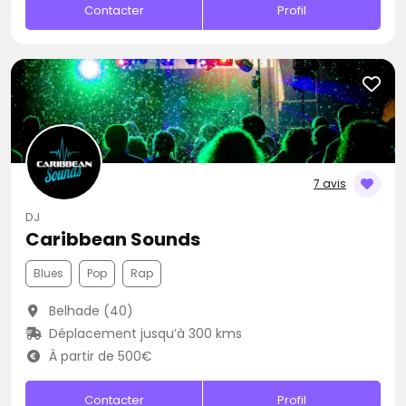
Contacter
Profil
7 avis
DJ
Caribbean Sounds
Blues
Pop
Rap
Belhade (40)
Déplacement jusqu’à 300 kms
À partir de 500€
Contacter
Profil