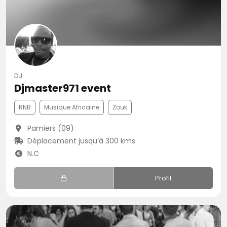
DJ
Djmaster971 event
RNB
Musique Africaine
Zouk
Pamiers (09)
Déplacement jusqu’à 300 kms
N.C
Profil