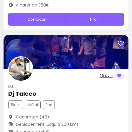
À partir de 380€
Contacter
Profil
26 avis
DJ
Dj Taleco
Blues
Métal
Pop
Capbreton (40)
Déplacement jusqu’à 200 kms
À partir de 350€