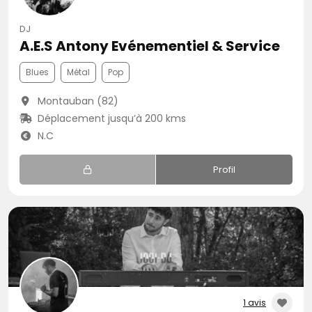
DJ
A.E.S Antony Evénementiel & Service
Blues
Métal
Pop
Montauban (82)
Déplacement jusqu’à 200 kms
N.C
Profil
1 avis