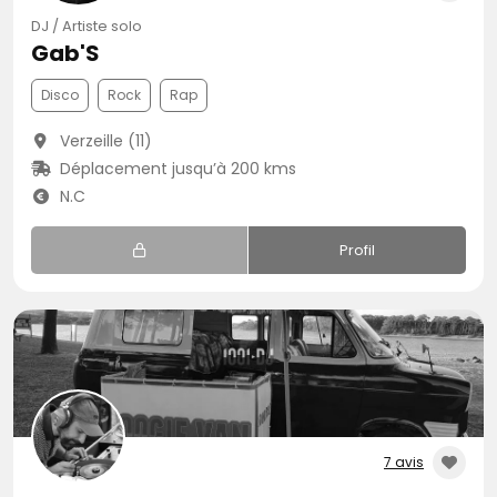
DJ / Artiste solo
Gab'S
Disco
Rock
Rap
Verzeille (11)
Déplacement jusqu’à 200 kms
N.C
Profil
7 avis