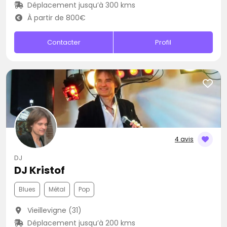
Déplacement jusqu’à 300 kms
À partir de 800€
Contacter
Profil
4 avis
DJ
DJ Kristof
Blues
Métal
Pop
Vieillevigne (31)
Déplacement jusqu’à 200 kms