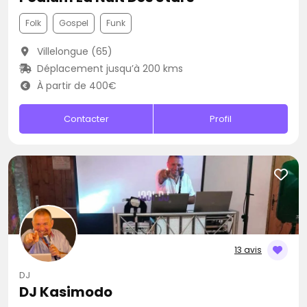
Folk
Gospel
Funk
Villelongue (65)
Déplacement jusqu’à 200 kms
À partir de 400€
Contacter
Profil
13 avis
DJ
DJ Kasimodo