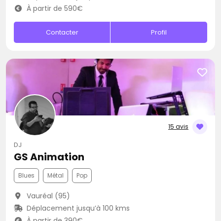
À partir de 590€
Contacter
Profil
15 avis
DJ
GS Animation
Blues
Métal
Pop
Vauréal (95)
Déplacement jusqu’à 100 kms
À partir de 390€