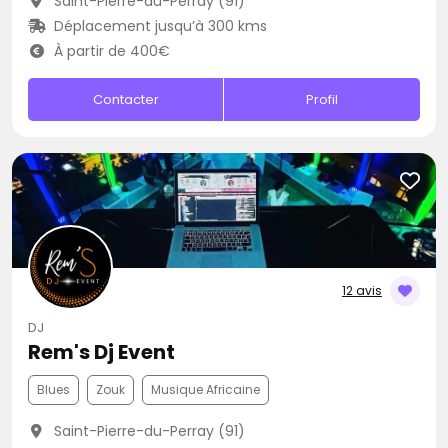
Saint-Pierre-du-Perray (91)
Déplacement jusqu’à 300 kms
À partir de 400€
Contacter
Profil
12 avis
DJ
Rem's Dj Event
Blues
Zouk
Musique Africaine
Saint-Pierre-du-Perray (91)