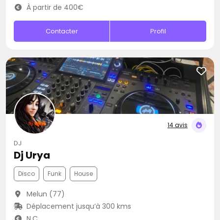
À partir de 400€
Contacter
Profil
14 avis
DJ
Dj Urya
Disco
Funk
House
Melun (77)
Déplacement jusqu’à 300 kms
N.C