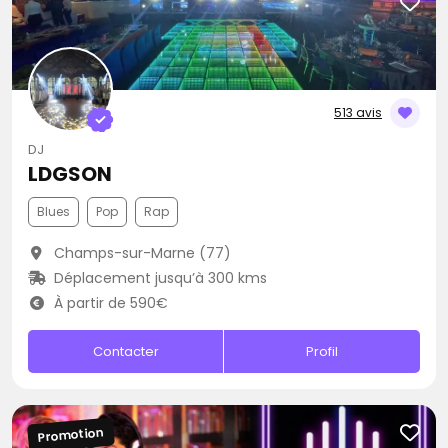
513 avis
DJ
LDGSON
Blues
Pop
Rap
Champs-sur-Marne (77)
Déplacement jusqu’à 300 kms
À partir de 590€
Contacter
Profil
Promotion