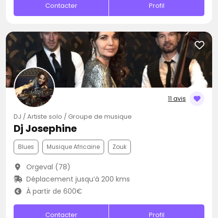
Contacter
Profil
11 avis
DJ / Artiste solo / Groupe de musique
Dj Josephine
Blues
Musique Africaine
Zouk
Orgeval (78)
Déplacement jusqu’à 200 kms
À partir de 600€
Contacter
Profil