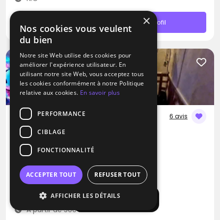
×
Contacter
Profil
Nos cookies vous veulent
du bien
Notre site Web utilise des cookies pour
améliorer l'expérience utilisateur. En
utilisant notre site Web, vous acceptez tous
les cookies conformément à notre Politique
relative aux cookies.
En savoir plus
PERFORMANCE
6 avis
CIBLAGE
DJ
DJG-Events
FONCTIONNALITÉ
Disco
Dance hall
Hip hop
ACCEPTER TOUT
REFUSER TOUT
Nangis (77)
AFFICHER LES DÉTAILS
Déplacement jusqu’à 300 kms
Afficher la carte
À partir de 500€