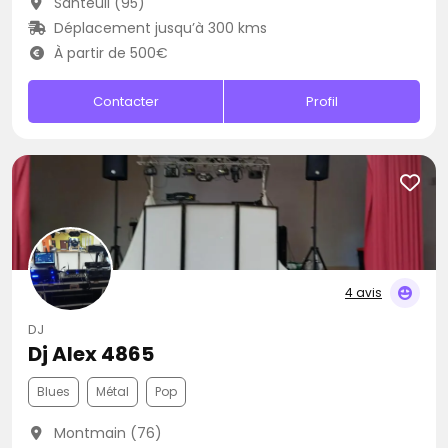
Santeuil (95)
Déplacement jusqu’à 300 kms
À partir de 500€
Contacter
Profil
4 avis
DJ
Dj Alex 4865
Blues
Métal
Pop
Montmain (76)