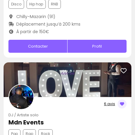
Disco
Hip hop
RNB
Chilly-Mazarin (91)
Déplacement jusqu’à 200 kms
À partir de 150€
Contacter
Profil
6 avis
DJ / Artiste solo
Mdn Events
Pop
Rap
Rock