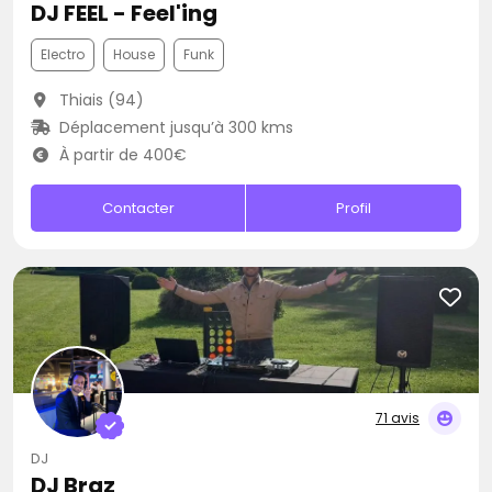
DJ FEEL - Feel'ing
Electro
House
Funk
Thiais (94)
Déplacement jusqu’à 300 kms
À partir de 400€
Contacter
Profil
71 avis
DJ
DJ Braz