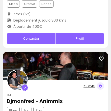
Disco
Groove
Dance
Arras (62)
Déplacement jusqu’à 300 kms
À partir de 400€
Contacter
Profil
69 avis
DJ
Djmanfred - Animmix
Blues
Pop
Rap