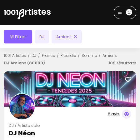
Filtrer
DJ
Amiens
1001 Artistes
DJ
France
Picardie
Somme
Amiens
DJ Amiens (80000)
109 résultats
6 avis
DJ / Artiste solo
DJ Néon