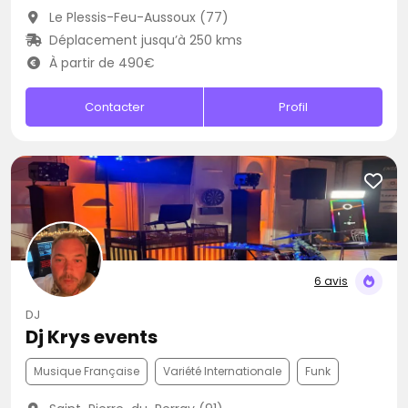
Le Plessis-Feu-Aussoux (77)
Déplacement jusqu’à 250 kms
À partir de 490€
Contacter
Profil
6 avis
DJ
Dj Krys events
Musique Française
Variété Internationale
Funk