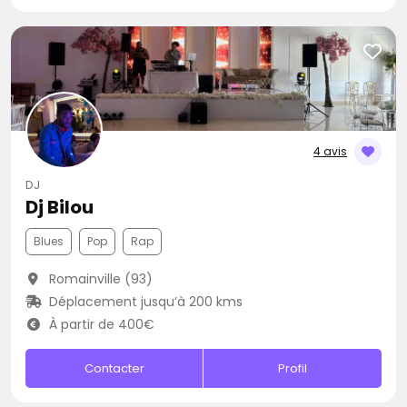
4 avis
DJ
Dj Bilou
Blues
Pop
Rap
Romainville (93)
Déplacement jusqu’à 200 kms
À partir de 400€
Contacter
Profil