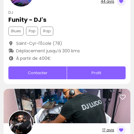
44 avis
DJ
Funity - DJ's
Blues
Pop
Rap
Saint-Cyr-l'École (78)
Déplacement jusqu’à 300 kms
À partir de 400€
Contacter
Profil
17 avis