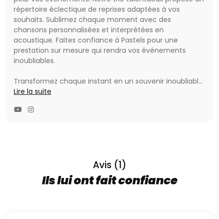
répertoire éclectique de reprises adaptées à vos
souhaits. Sublimez chaque moment avec des
chansons personnalisées et interprétées en
acoustique. Faites confiance à Pastels pour une
prestation sur mesure qui rendra vos événements
inoubliables.
Transformez chaque instant en un souvenir inoubliable
avec Pastels, votre partenaire musical pour toutes vos
Lire la suite
célébrations : anniversaires, mariages, baptêmes ou
évènement professionnel
Que vous souhaitiez une atmosphère douce et raffinée
pour le vin d'honneur ou une ambiance festive pour
enflammer la piste de danse, Pastels s'ajuste
parfaitement à vos envies.
Avis (1)
Ils lui ont fait confiance
Leurs talents couvrent un large éventail de styles et
d'époques, vous offrant ainsi une expérience unique.
Imaginez les voix de Franck Sinatra, Angèle, Queen, The
Weeknd, Norah Jones et bien d’autres accompagner