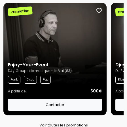
Promotion
Prom
Enjoy-Your-Event
Djey
DJ / Groupe de musique - Le Val (83)
DJ / Ar
Funk
Disco
Pop
Blues
500€
A partir de
A parti
Contacter
Voir toutes les promotions