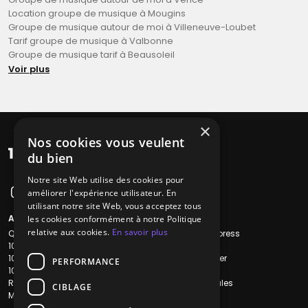
Location groupe de musique à Mougins
Groupe de musique autour de moi à Villeneuve-Loubet
Tarif groupe de musique à Valbonne
Groupe de musique tarif à Beausoleil
Voir plus
×
Nos cookies vous veulent
du bien
Notre site Web utilise des cookies pour
améliorer l'expérience utilisateur. En
utilisant notre site Web, vous acceptez tous
A propos
Liens utiles
les cookies conformément à notre Politique
relative aux cookies.
En savoir plus
Qui sommes-nous ?
Recherche Express
1001Salles
L'équipe
1001Salles PRO
Nous contacter
PERFORMANCE
1001Traiteurs
FAQ
Reserverunbar
Mentions légales
CIBLAGE
MP2
CGV
CGU