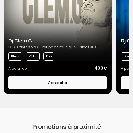
Dj Clem G
Dj O
DJ / Artiste solo / Groupe de musique - Nice (06)
DJ - L
Blues
Métal
Pop
Disco
400€
A partir de
A parti
Contacter
Promotions à proximité