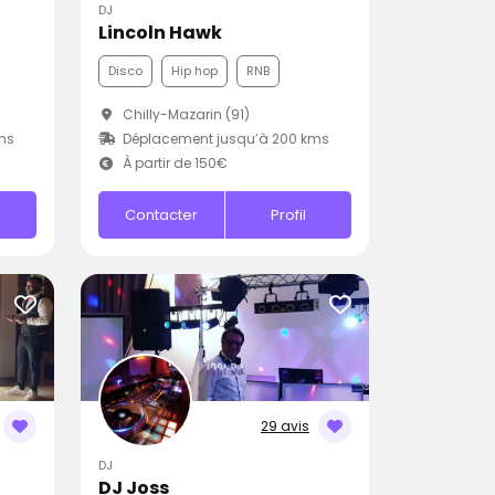
DJ
Lincoln Hawk
Disco
Hip hop
RNB
Chilly-Mazarin (91)
ms
Déplacement jusqu’à 200 kms
À partir de 150€
Contacter
Profil
29 avis
DJ
DJ Joss