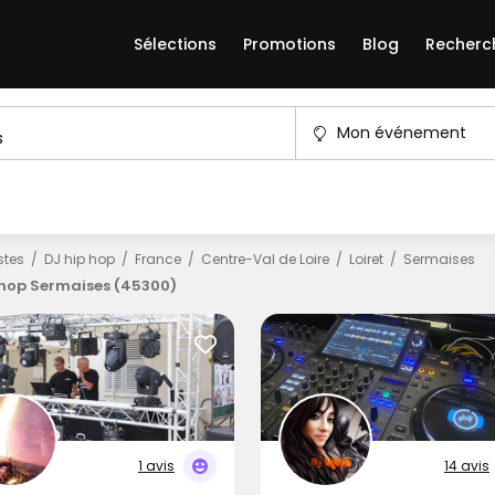
Sélections
Promotions
Blog
Recherc
Mon événement
istes
DJ hip hop
France
Centre-Val de Loire
Loiret
Sermaises
 hop Sermaises (45300)
1 avis
14 avis