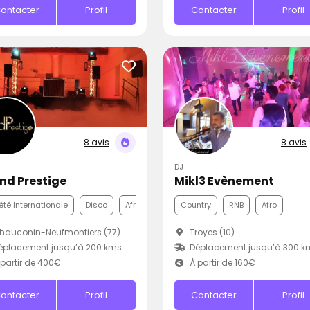
ontacter
Profil
Contacter
Profil
8 avis
8 avis
DJ
nd Prestige
Mikl3 Evènement
été Internationale
Disco
Afro
Country
RNB
Afro
auconin-Neufmontiers (77)
Troyes (10)
éplacement jusqu’à 200 kms
Déplacement jusqu’à 300 k
partir de 400€
À partir de 160€
ontacter
Profil
Contacter
Profil