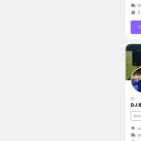
D
À 
C
DJ
DJ 
Musi
La
D