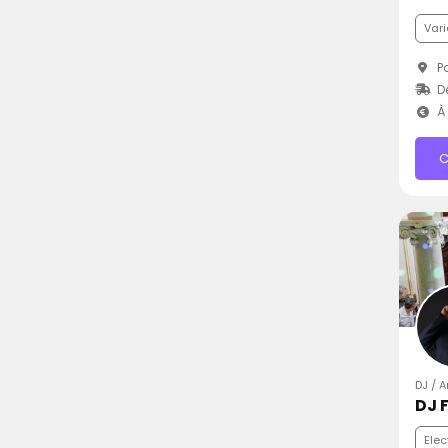
Vari
Pa
D
À 
C
DJ / 
DJ F
Elec