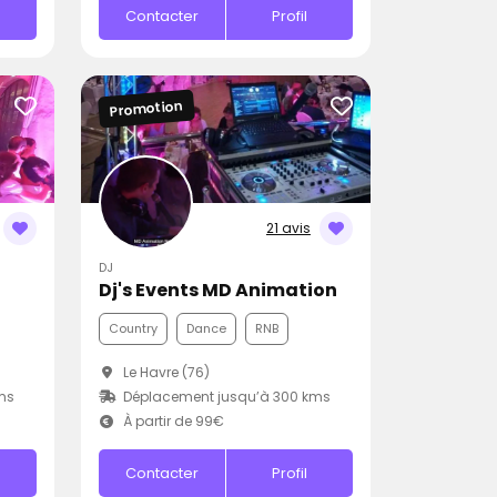
Contacter
Profil
Promotion
21 avis
DJ
Dj's Events MD Animation
Country
Dance
RNB
Le Havre (76)
ms
Déplacement jusqu’à 300 kms
À partir de 99€
Contacter
Profil