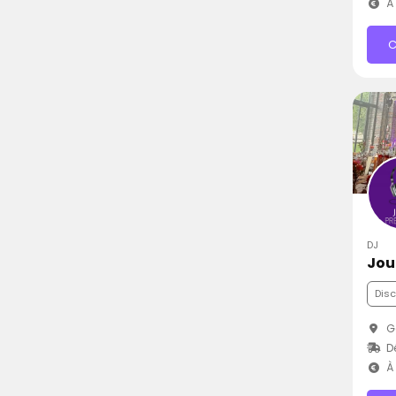
À 
C
DJ
Jou
Dis
G
D
À 