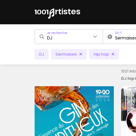
Je recherche
Où ?
DJ
Sermaises
Hip hop
1001 Art
DJ hip