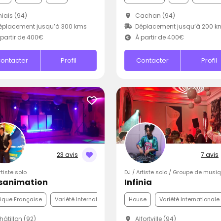
iais (94)
Cachan (94)
éplacement jusqu’à 300 kms
Déplacement jusqu’à 200 k
partir de 400€
À partir de 400€
ontacter
Profil
Contacter
Profil
23 avis
7 avis
rtiste solo
DJ / Artiste solo / Groupe de musi
sanimation
Infinia
ique Française
Variété Internationale
Disco
House
Variété Internationale
âtillon (92)
Alfortville (94)