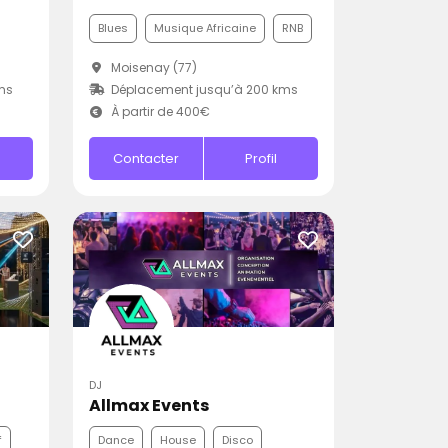
Blues
Musique Africaine
RNB
Moisenay (77)
ms
Déplacement jusqu’à 200 kms
À partir de 400€
Contacter
Profil
DJ
Allmax Events
f
Dance
House
Disco