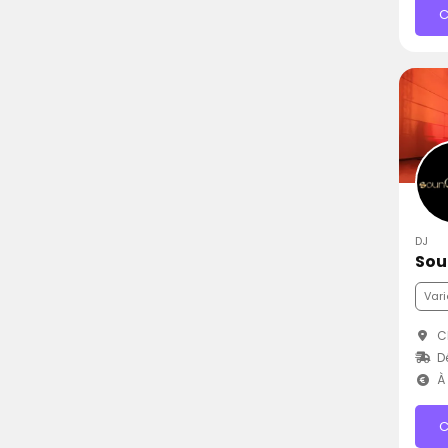
C
DJ
Sou
Vari
Ch
D
À 
C