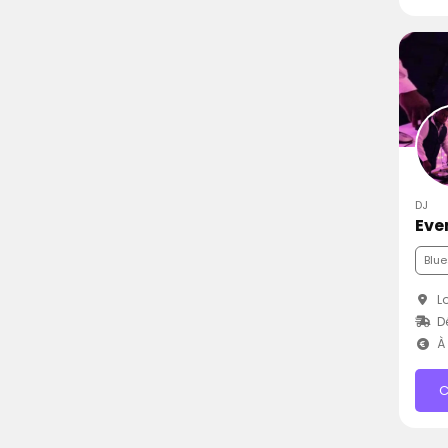
DJ
Eve
Blue
Lo
D
À 
C