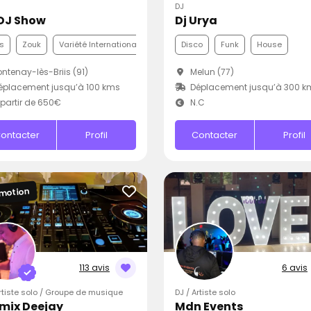
DJ
DJ Show
Dj Urya
s
Zouk
Variété Internationale
Disco
Funk
House
ntenay-lès-Briis (91)
Melun (77)
placement jusqu’à 100 kms
Déplacement jusqu’à 300 k
partir de 650€
N.C
ontacter
Profil
Contacter
Profil
motion
113 avis
6 avis
Artiste solo / Groupe de musique
DJ / Artiste solo
mix Deejay
Mdn Events