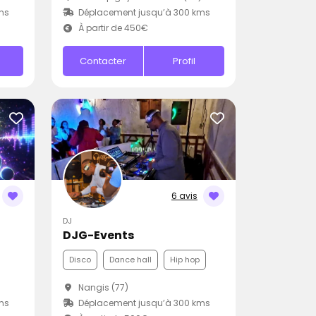
ms
Déplacement jusqu’à 300 kms
À partir de 450€
Contacter
Profil
6 avis
DJ
DJG-Events
Disco
Dance hall
Hip hop
Nangis (77)
ms
Déplacement jusqu’à 300 kms