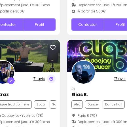
éplacement jusqu’à 300 kms
Déplacement jusqu’à 200 k
partir de 300€
À partir de 500€
ontacter
Profil
Contacter
Profil
71 avis
17 avis
DJ
Braz
Elias B.
que traditionnelle
Soca
Samba
Afro
Dance
Dance hall
 Queue-les-Yvelines (78)
Paris 8 (75)
éplacement jusqu’à 300 kms
Déplacement jusqu’à 300 k