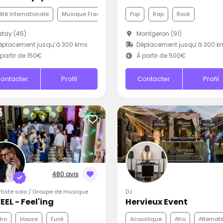
été Internationale
Musique Française
Pop
Pop
Rap
Rock
tay (45)
Montgeron (91)
éplacement jusqu’à 300 kms
Déplacement jusqu’à 300 k
partir de 150€
À partir de 500€
ontacter
Profil
Contacter
Profil
480 avis
Artiste solo / Groupe de musique
DJ
EEL - Feel'ing
Hervieux Event
tro
House
Funk
Acoustique
Afro
Alternati