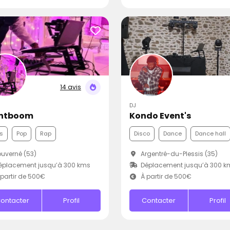
14 avis
DJ
ntboom
Kondo Event's
s
Pop
Rap
Disco
Dance
Dance hall
uverné (53)
Argentré-du-Plessis (35)
éplacement jusqu’à 300 kms
Déplacement jusqu’à 300 k
partir de 500€
À partir de 500€
ontacter
Profil
Contacter
Profil