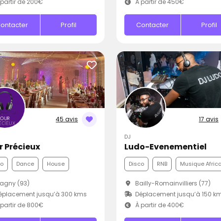
partir de 200€
À partir de 450€
ontacter
Profil
Contacter
Profil
45 avis
17 avis
DJ
r Précieux
Ludo-Evenementiel
co
Dance
House
Disco
RNB
Musique Afric
agny (93)
Bailly-Romainvilliers (77)
éplacement jusqu’à 300 kms
Déplacement jusqu’à 150 k
partir de 800€
À partir de 400€