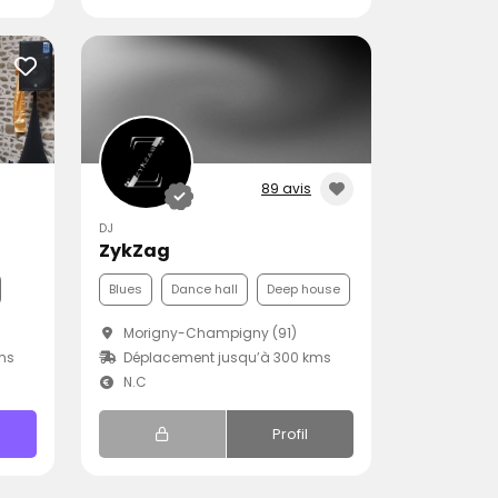
89 avis
DJ
ZykZag
Blues
Dance hall
Deep house
Morigny-Champigny (91)
ms
Déplacement jusqu’à 300 kms
N.C
Profil