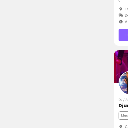
Th
D
À 
C
DJ / A
Dja
Mus
Ch