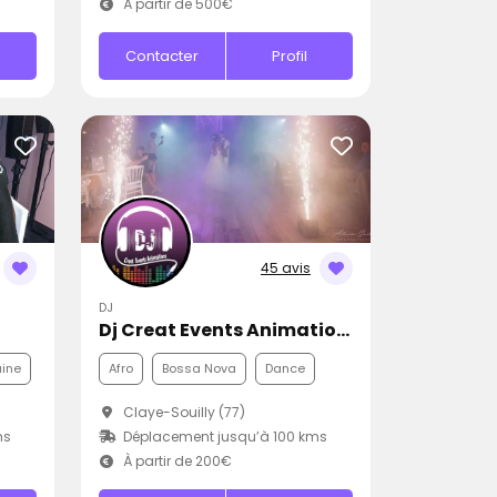
À partir de 500€
Contacter
Profil
45 avis
DJ
Dj Creat Events Animations
aine
Afro
Bossa Nova
Dance
Claye-Souilly (77)
ms
Déplacement jusqu’à 100 kms
À partir de 200€