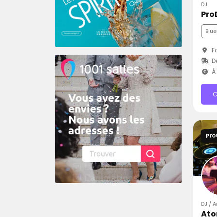
DJ
Pro
Blue
Fo
Dé
À 
C
Pro
DJ / 
Ato