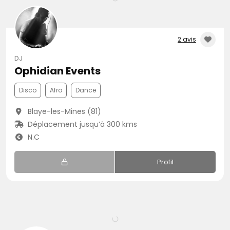
2 avis
DJ
Ophidian Events
Disco
Afro
Dance
Blaye-les-Mines (81)
Déplacement jusqu’à 300 kms
N.C
Profil