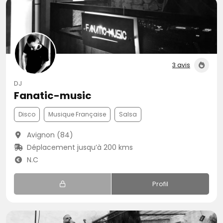
3 avis
DJ
Fanatic-music
Disco
Musique Française
Salsa
Avignon (84)
Déplacement jusqu’à 200 kms
N.C
Profil