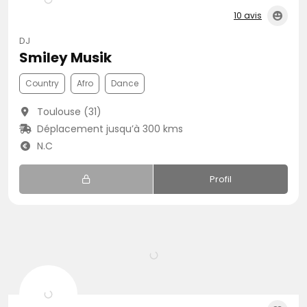
10 avis
DJ
Smiley Musik
Country
Afro
Dance
Toulouse (31)
Déplacement jusqu’à 300 kms
N.C
Profil