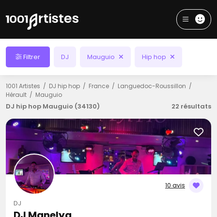
Filtrer
DJ
Mauguio
Hip hop
1001 Artistes
DJ hip hop
France
Languedoc-Roussillon
Hérault
Mauguio
DJ hip hop Mauguio (34130)
22 résultats
10 avis
DJ
DJ Manelya