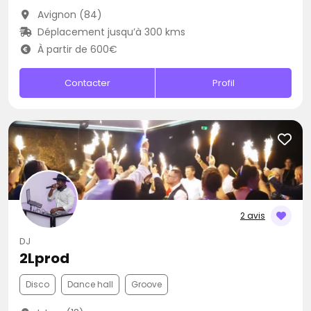
Avignon (84)
Déplacement jusqu’à 300 kms
À partir de 600€
Contacter
Profil
2 avis
DJ
2Lprod
Disco
Dance hall
Groove