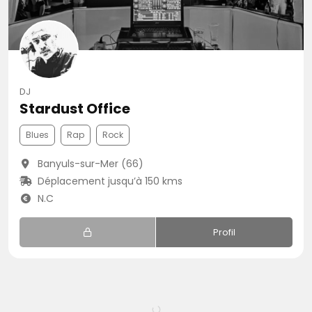
DJ
Stardust Office
Blues
Rap
Rock
Banyuls-sur-Mer (66)
Déplacement jusqu’à 150 kms
N.C
Profil