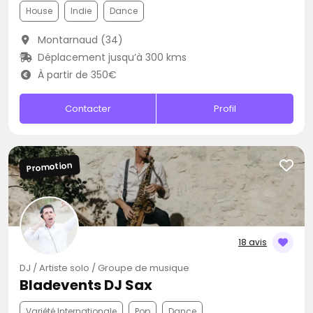
House
Indie
Dance
Montarnaud (34)
Déplacement jusqu’à 300 kms
À partir de 350€
Contacter
Profil
Promotion
18 avis
DJ / Artiste solo / Groupe de musique
Bladevents DJ Sax
Variété Internationale
Pop
Dance