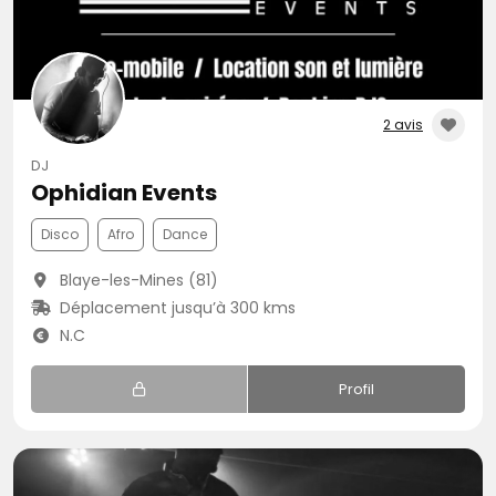
2 avis
DJ
Ophidian Events
Disco
Afro
Dance
Blaye-les-Mines (81)
Déplacement jusqu’à 300 kms
N.C
Profil