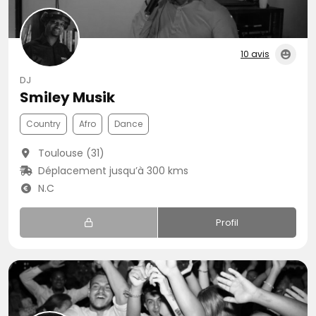
10 avis
DJ
Smiley Musik
Country
Afro
Dance
Toulouse (31)
Déplacement jusqu’à 300 kms
N.C
Profil