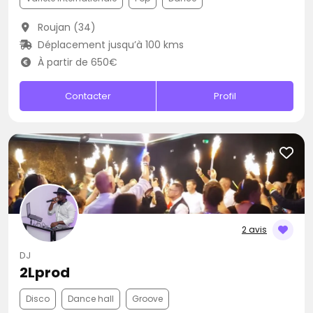
Roujan (34)
Déplacement jusqu’à 100 kms
À partir de 650€
Contacter
Profil
2 avis
DJ
2Lprod
Disco
Dance hall
Groove