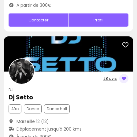
À partir de 300€
Contacter
Profil
28 avis
DJ
Dj Setto
Afro
Dance
Dance hall
Marseille 12 (13)
Déplacement jusqu’à 200 kms
À partir de 300€