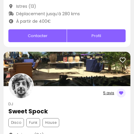
Istres (13)
Déplacement jusqu’à 280 kms
À partir de 400€
Contacter
Profil
5 avis
DJ
Sweet Spock
Disco
Funk
House