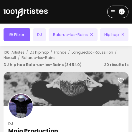
Filtrer
DJ
Balaruc-les-Bains
Hip hop
1001 Artistes
DJ hip hop
France
Languedoc-Roussillon
Hérault
Balaruc-les-Bains
DJ hip hop Balaruc-les-Bains (34540)
20 résultats
DJ
Mojo Production