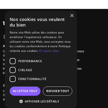
×
Nos cookies vous veulent
du bien
Notre site Web utilise des cookies pour
améliorer l'expérience utilisateur. En
utilisant notre site Web, vous acceptez tous
A propos
Liens utiles
les cookies conformément à notre Politique
relative aux cookies.
En savoir plus
Qui sommes-nous ?
Recherche Express
1001Salles
L'équipe
1001Salles PRO
Nous contacter
PERFORMANCE
1001Traiteurs
FAQ
Reserverunbar
Mentions légales
CIBLAGE
MP2
CGV
CGU
FONCTIONNALITÉ
Contacts
contact@1001dj.com
ACCEPTER TOUT
REFUSER TOUT
11 Rue Maurice Grandcoing
94200 Ivry-sur-Seine
AFFICHER LES DÉTAILS