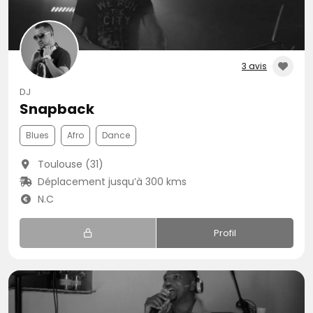
3 avis
DJ
Snapback
Blues
Afro
Dance
Toulouse (31)
Déplacement jusqu’à 300 kms
N.C
Profil