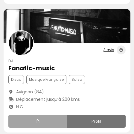
3 avis
DJ
Fanatic-music
Disco
Musique Française
Salsa
Avignon (84)
Déplacement jusqu’à 200 kms
N.C
Profil