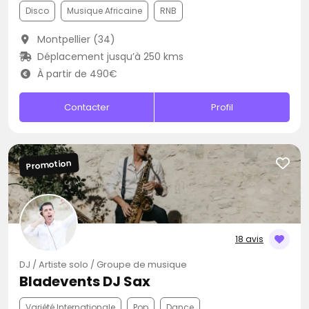
Disco
Musique Africaine
RNB
Montpellier (34)
Déplacement jusqu’à 250 kms
À partir de 490€
Contacter
Profil
Promotion
18 avis
DJ / Artiste solo / Groupe de musique
Bladevents DJ Sax
Variété Internationale
Pop
Dance