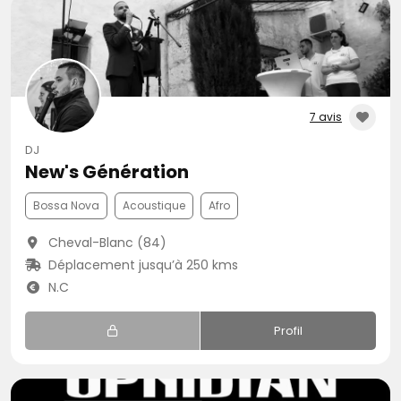
7 avis
DJ
New's Génération
Bossa Nova
Acoustique
Afro
Cheval-Blanc (84)
Déplacement jusqu’à 250 kms
N.C
Profil