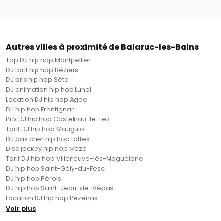
Autres villes à proximité de Balaruc-les-Bains
Top DJ hip hop Montpellier
DJ tarif hip hop Béziers
DJ prix hip hop Sète
DJ animation hip hop Lunel
Location DJ hip hop Agde
DJ hip hop Frontignan
Prix DJ hip hop Castelnau-le-Lez
Tarif DJ hip hop Mauguio
DJ pas cher hip hop Lattes
Disc jockey hip hop Mèze
Tarif DJ hip hop Villeneuve-lès-Maguelone
DJ hip hop Saint-Gély-du-Fesc
DJ hip hop Pérols
DJ hip hop Saint-Jean-de-Védas
Location DJ hip hop Pézenas
Voir plus