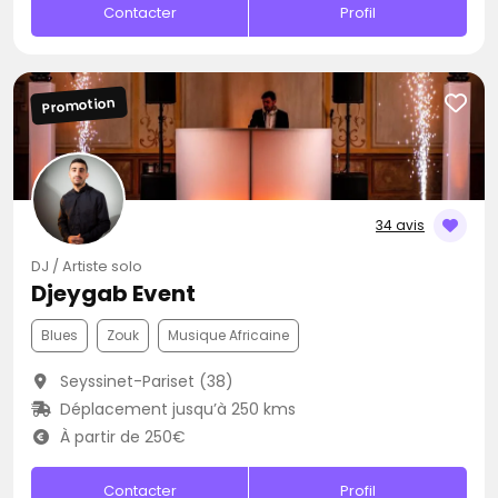
Contacter
Profil
Promotion
34 avis
DJ / Artiste solo
Djeygab Event
Blues
Zouk
Musique Africaine
Seyssinet-Pariset (38)
Déplacement jusqu’à 250 kms
À partir de 250€
Contacter
Profil