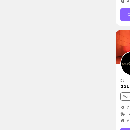
À 
C
DJ
Sou
Vari
Ch
D
À 