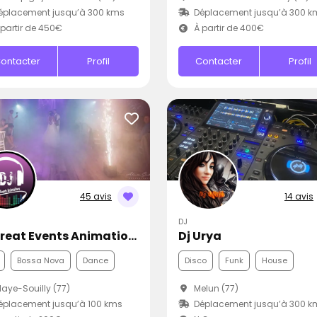
éplacement jusqu’à 300 kms
Déplacement jusqu’à 300 k
partir de 450€
À partir de 400€
ontacter
Profil
Contacter
Profil
45 avis
14 avis
DJ
Dj Creat Events Animations
Dj Urya
Bossa Nova
Dance
Disco
Funk
House
aye-Souilly (77)
Melun (77)
placement jusqu’à 100 kms
Déplacement jusqu’à 300 k