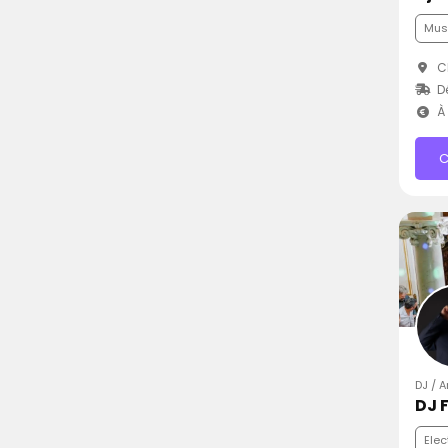
Mus
Ch
D
À 
C
DJ / 
DJ F
Elec