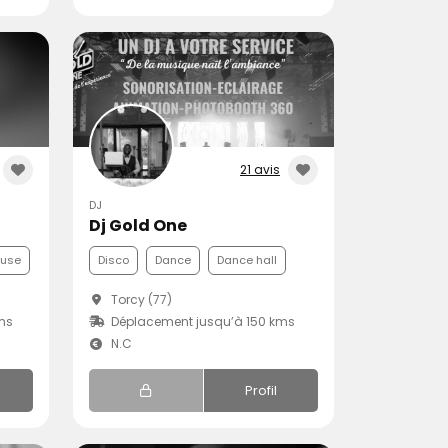
21 avis
DJ
Dj Gold One
ouse
Disco
Dance
Dance hall
Torcy (77)
ms
Déplacement jusqu’à 150 kms
N.C
Profil