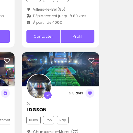
Villiers-le-Bel (95)
ms
Déplacement jusqu’à 80 kms
À partir de 400€
Contacter
Profil
513 avis
DJ
LDGSON
nternationale
Funk
Blues
Pop
Rap
Champs-sur-Marne (77)