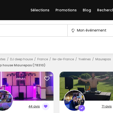
Sélections
Promotions
Blog
Recherc
Mon événement
istes
DJ deep house
France
Ile-de-France
Yvelines
Maurepas
p house Maurepas (78310)
44 avis
71 avis