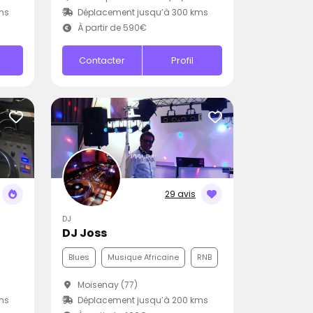
ms
Déplacement jusqu’à 300 kms
À partir de 590€
Contacter
Profil
29 avis
DJ
DJ Joss
Blues
Musique Africaine
RNB
Moisenay (77)
ms
Déplacement jusqu’à 200 kms