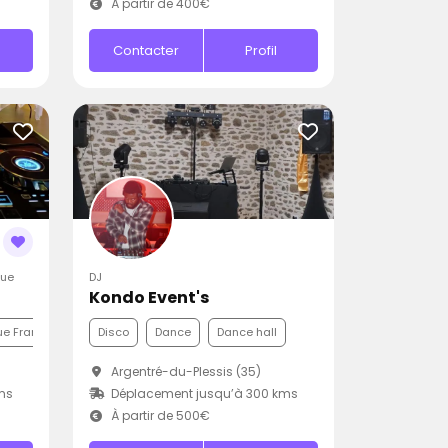
À partir de 400€
Contacter
Profil
que
DJ
Kondo Event's
e Française
Pop
Disco
Dance
Dance hall
Argentré-du-Plessis (35)
ms
Déplacement jusqu’à 300 kms
À partir de 500€