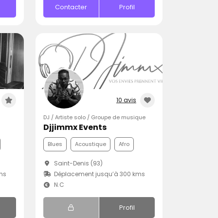
Contacter
Profil
10 avis
DJ / Artiste solo / Groupe de musique
Djjimmx Events
Blues
Acoustique
Afro
Saint-Denis (93)
ms
Déplacement jusqu’à 300 kms
N.C
Profil