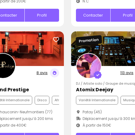
partir de 200€
N.C
ontacter
Profil
Contacter
Profil
Promotion
8 avis
113 avis
DJ / Artiste solo / Groupe de musi
nd Prestige
Atomix Deejay
été Internationale
Disco
Afro
Variété Internationale
Musiqu
auconin-Neufmontiers (77)
Patay (45)
éplacement jusqu’à 200 kms
Déplacement jusqu’à 300 k
partir de 400€
À partir de 150€