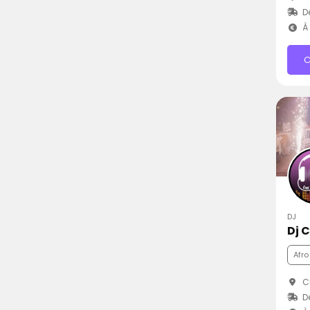
D
À 
C
DJ
Afro
Cl
Dé