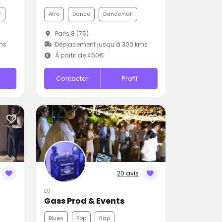
f
Afro
Dance
Dance hall
Paris 8 (75)
ms
Déplacement jusqu’à 300 kms
À partir de 450€
Contacter
Profil
20 avis
DJ
Gass Prod & Events
Blues
Pop
Rap