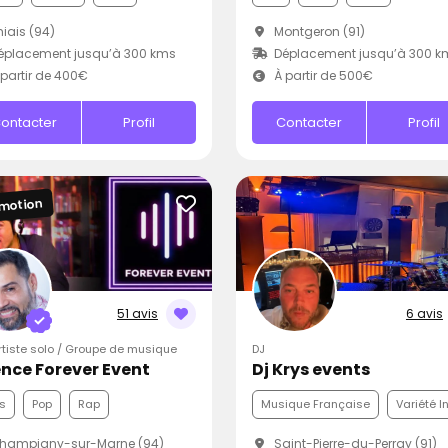
iais (94)
Montgeron (91)
éplacement jusqu’à 300 kms
Déplacement jusqu’à 300 k
partir de 400€
À partir de 500€
ontacter
Profil
Contacter
Profil
motion
51 avis
6 avis
Artiste solo / Groupe de musique
DJ
nce Forever Event
Dj Krys events
s
Pop
Rap
Musique Française
Variété I
hampigny-sur-Marne (94)
Saint-Pierre-du-Perray (91)