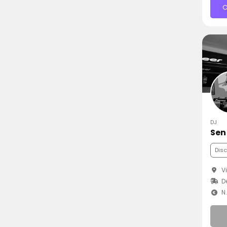
C
DJ
Sen
Dis
Vi
D
N