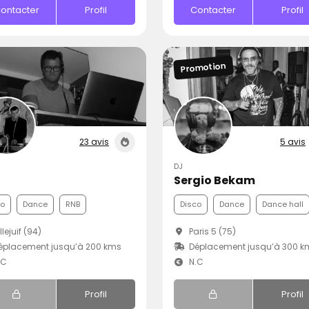
ontacter
Profil
Contacter
Profil
Promotion
23 avis
5 avis
DJ
Sergio Bekam
co
Dance
RNB
Disco
Dance
Dance hall
llejuif (94)
Paris 5 (75)
éplacement jusqu’à 200 kms
Déplacement jusqu’à 300 k
.C
N.C
Profil
Profil