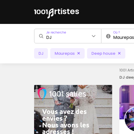
Je recherche
Où ?
DJ
Maurepas
Deep house
1001 Art
DJ dee