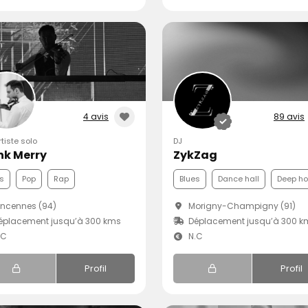
4 avis
89 avis
rtiste solo
DJ
nk Merry
ZykZag
s
Pop
Rap
Blues
Dance hall
Deep h
ncennes (94)
Morigny-Champigny (91)
éplacement jusqu’à 300 kms
Déplacement jusqu’à 300 k
.C
N.C
Profil
Profil