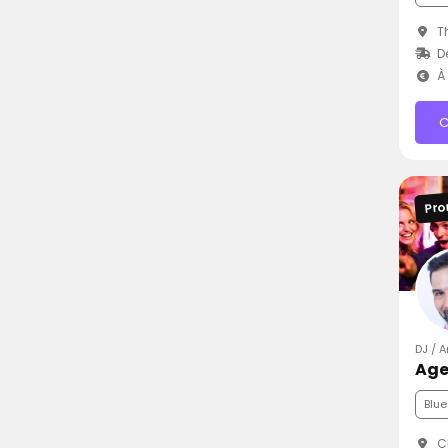
Th
D
À 
C
Pro
DJ / 
Age
Blue
C