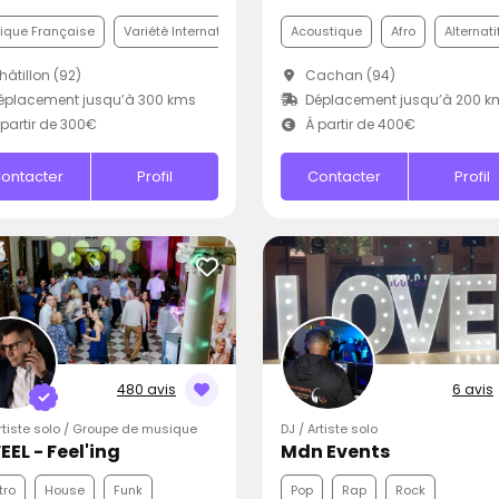
ique Française
Variété Internationale
Disco
Acoustique
Afro
Alternati
âtillon (92)
Cachan (94)
éplacement jusqu’à 300 kms
Déplacement jusqu’à 200 k
partir de 300€
À partir de 400€
ontacter
Profil
Contacter
Profil
480 avis
6 avis
Artiste solo / Groupe de musique
DJ / Artiste solo
EEL - Feel'ing
Mdn Events
tro
House
Funk
Pop
Rap
Rock