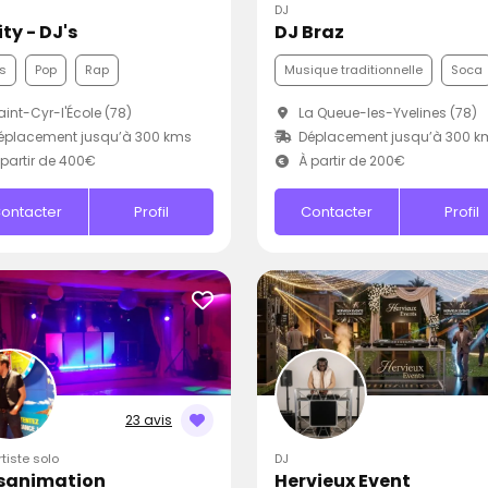
DJ
ty - DJ's
DJ Braz
s
Pop
Rap
Musique traditionnelle
Soca
int-Cyr-l'École (78)
La Queue-les-Yvelines (78)
éplacement jusqu’à 300 kms
Déplacement jusqu’à 300 k
partir de 400€
À partir de 200€
ontacter
Profil
Contacter
Profil
23 avis
rtiste solo
DJ
sanimation
Hervieux Event