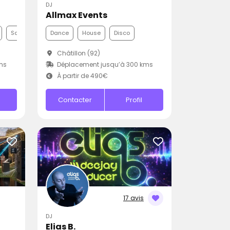
DJ
Allmax Events
Samba
Dance
House
Disco
Châtillon (92)
ms
Déplacement jusqu’à 300 kms
À partir de 490€
Contacter
Profil
17 avis
DJ
Elias B.