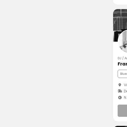
DJ / A
Fra
Blue
Vi
D
N