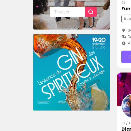
DJ
Funi
Blue
Sa
D
À 
C
DJ / A
Dja