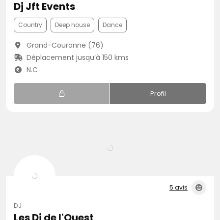
Dj Jft Events
Country
Deep house
Dance
Grand-Couronne (76)
Déplacement jusqu’à 150 kms
N.C
Profil
5 avis
DJ
Les Dj de l'Ouest