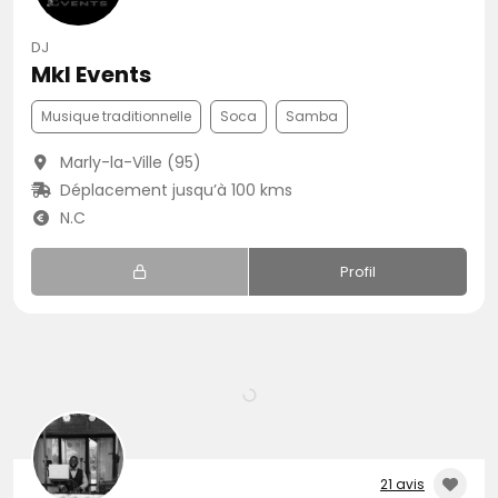
DJ
Mkl Events
Musique traditionnelle
Soca
Samba
Marly-la-Ville (95)
Déplacement jusqu’à 100 kms
N.C
Profil
21 avis