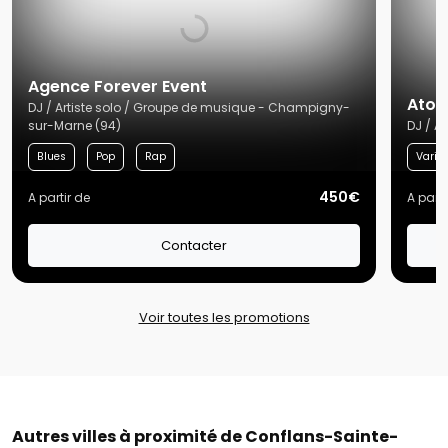
Agence Forever Event
Atom
DJ / Artiste solo / Groupe de musique - Champigny-
sur-Marne (94)
DJ / A
Blues
Pop
Rap
Variét
450€
A partir de
A parti
Contacter
Voir toutes les promotions
Autres villes à proximité de Conflans-Sainte-