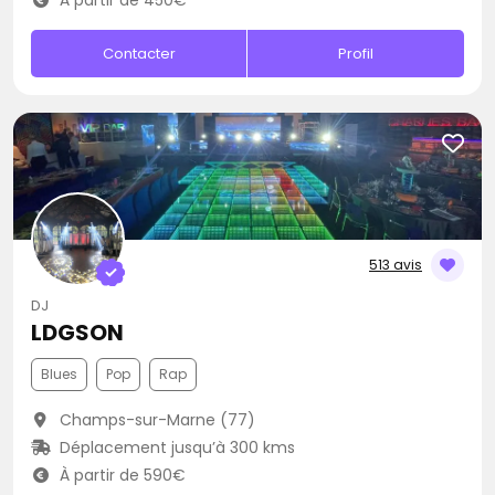
À partir de 450€
Contacter
Profil
513 avis
DJ
LDGSON
Blues
Pop
Rap
Champs-sur-Marne (77)
Déplacement jusqu’à 300 kms
À partir de 590€