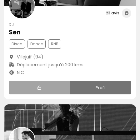
23 avis
DJ
Sen
Disco
Dance
RNB
Villejuif (94)
Déplacement jusqu’à 200 kms
N.C
Profil