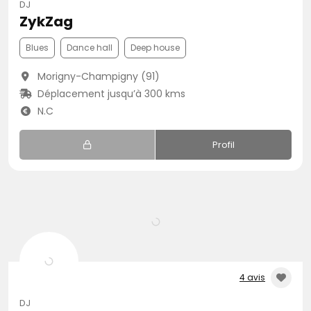
DJ
ZykZag
Blues
Dance hall
Deep house
Morigny-Champigny (91)
Déplacement jusqu’à 300 kms
N.C
Profil
4 avis
DJ