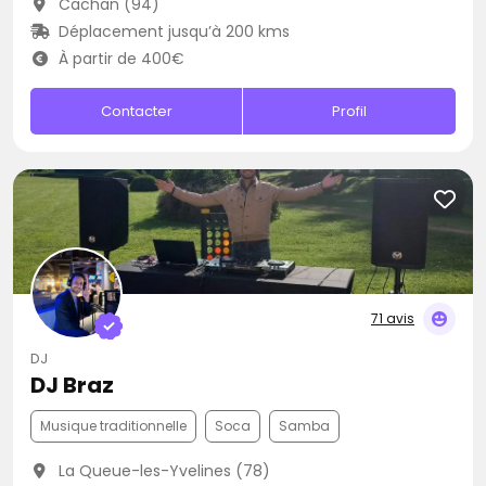
Cachan (94)
Déplacement jusqu’à 200 kms
À partir de 400€
Contacter
Profil
71 avis
DJ
DJ Braz
Musique traditionnelle
Soca
Samba
La Queue-les-Yvelines (78)