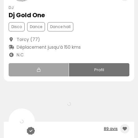
DJ
Dj Gold One
Disco
Dance
Dance hall
Torcy (77)
Déplacement jusqu’à 150 kms
N.C
Profil
89 avis