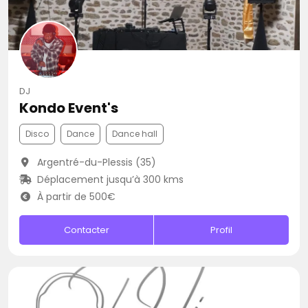
DJ
Kondo Event's
Disco
Dance
Dance hall
Argentré-du-Plessis (35)
Déplacement jusqu’à 300 kms
À partir de 500€
Contacter
Profil