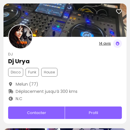
14 avis
DJ
Dj Urya
Disco
Funk
House
Melun (77)
Déplacement jusqu’à 300 kms
N.C
Contacter
Profil