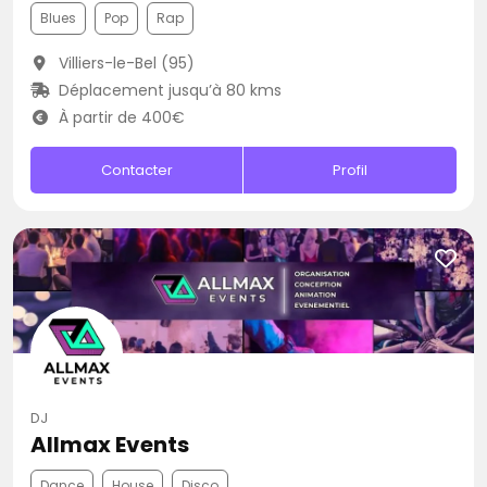
Blues
Pop
Rap
Villiers-le-Bel (95)
Déplacement jusqu’à 80 kms
À partir de 400€
Contacter
Profil
DJ
Allmax Events
Dance
House
Disco