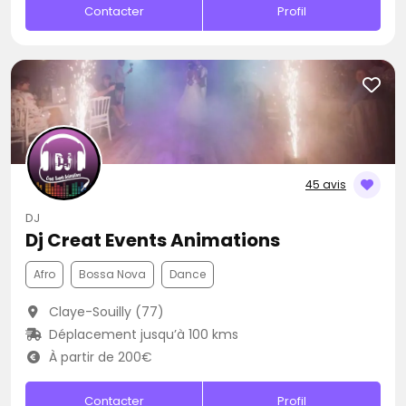
Contacter
Profil
45 avis
DJ
Dj Creat Events Animations
Afro
Bossa Nova
Dance
Claye-Souilly (77)
Déplacement jusqu’à 100 kms
À partir de 200€
Contacter
Profil