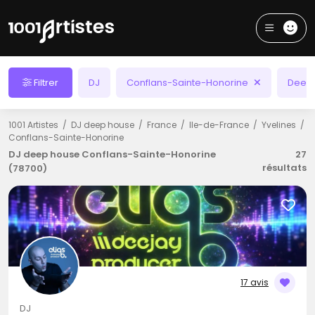
Filtrer
DJ
Conflans-Sainte-Honorine
Deep
1001 Artistes
DJ deep house
France
Ile-de-France
Yvelines
Conflans-Sainte-Honorine
DJ deep house Conflans-Sainte-Honorine
27
résultats
(78700)
17 avis
DJ