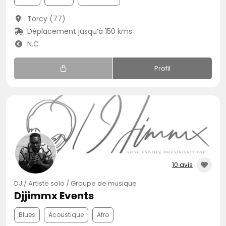
Torcy (77)
Déplacement jusqu’à 150 kms
N.C
Profil
10 avis
DJ / Artiste solo / Groupe de musique
Djjimmx Events
Blues
Acoustique
Afro