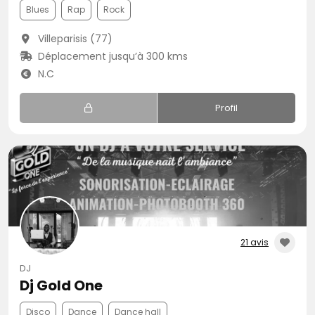
Blues
Rap
Rock
Villeparisis (77)
Déplacement jusqu’à 300 kms
N.C
Profil
21 avis
DJ
Dj Gold One
Disco
Dance
Dance hall