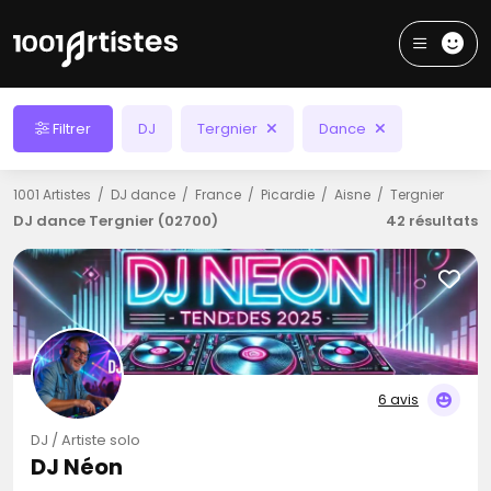
Filtrer
DJ
Tergnier
Dance
1001 Artistes
DJ dance
France
Picardie
Aisne
Tergnier
DJ dance Tergnier (02700)
42 résultats
6 avis
DJ / Artiste solo
DJ Néon