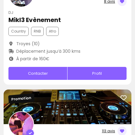
8 avis
DJ
Mikl3 Evènement
Country
RNB
Afro
Troyes (10)
Déplacement jusqu’à 300 kms
À partir de 160€
Contacter
Profil
Promotion
113 avis