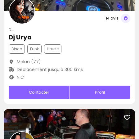
14 avis
DJ
Dj Urya
Disco
Funk
House
Melun (77)
Déplacement jusqu’à 300 kms
N.C
Contacter
Profil