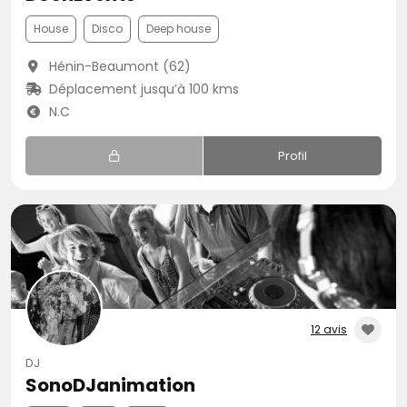
House
Disco
Deep house
Hénin-Beaumont (62)
Déplacement jusqu’à 100 kms
N.C
Profil
12 avis
DJ
SonoDJanimation