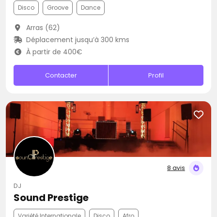
Disco
Groove
Dance
Arras (62)
Déplacement jusqu’à 300 kms
À partir de 400€
Contacter
Profil
8 avis
DJ
Sound Prestige
Variété Internationale
Disco
Afro