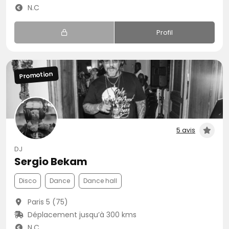
N.C
Profil
Promotion
5 avis
DJ
Sergio Bekam
Disco
Dance
Dance hall
Paris 5 (75)
Déplacement jusqu’à 300 kms
N.C