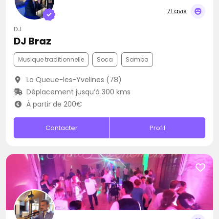
71 avis
DJ
DJ Braz
Musique traditionnelle
Soca
Samba
La Queue-les-Yvelines (78)
Déplacement jusqu’à 300 kms
À partir de 200€
Contacter
Profil