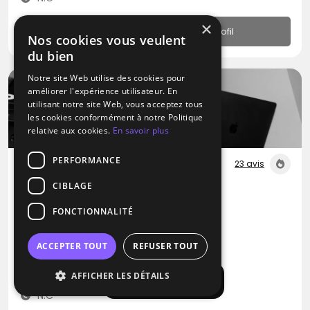
×
Profil
Nos cookies vous veulent
du bien
Notre site Web utilise des cookies pour
améliorer l'expérience utilisateur. En
utilisant notre site Web, vous acceptez tous
les cookies conformément à notre Politique
relative aux cookies.
En savoir plus
PERFORMANCE
23 avis
CIBLAGE
DJ
Sen
FONCTIONNALITÉ
Disco
Dance
RNB
ACCEPTER TOUT
REFUSER TOUT
Villejuif (94)
AFFICHER LES DÉTAILS
Déplacement jusqu’à 200 kms
Afficher la carte
N.C