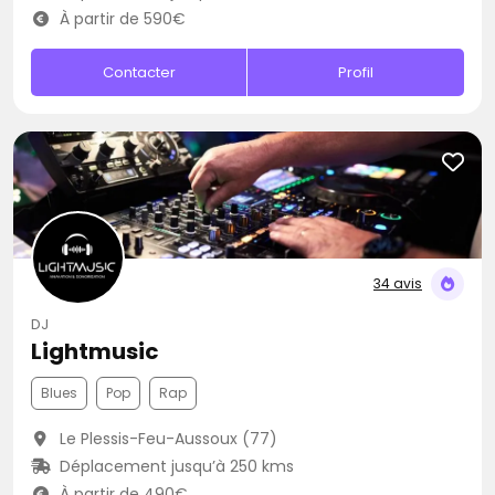
À partir de 590€
Contacter
Profil
34 avis
DJ
Lightmusic
Blues
Pop
Rap
Le Plessis-Feu-Aussoux (77)
Déplacement jusqu’à 250 kms
À partir de 490€