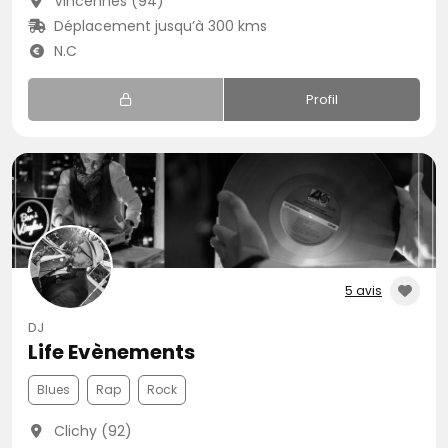
Vincennes (94)
Déplacement jusqu’à 300 kms
N.C
Profil
5 avis
DJ
Life Evènements
Blues
Rap
Rock
Clichy (92)