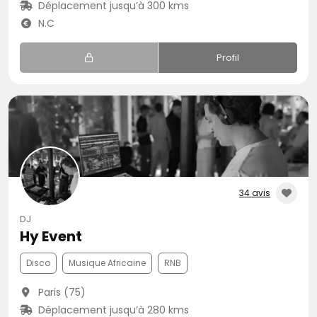
Déplacement jusqu’à 300 kms
N.C
Profil
34 avis
DJ
Hy Event
Disco
Musique Africaine
RNB
Paris (75)
Déplacement jusqu’à 280 kms