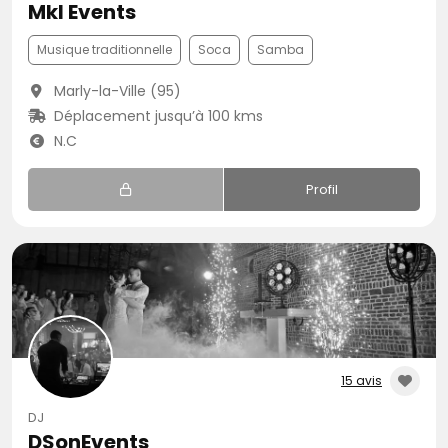
Mkl Events
Musique traditionnelle
Soca
Samba
Marly-la-Ville (95)
Déplacement jusqu’à 100 kms
N.C
Profil
15 avis
DJ
DSonEvents