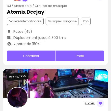
DJ / Artiste solo / Groupe de musique
Atomix Deejay
Variété Internationale
Musique Française
Pop
Patay (45)
Déplacement jusqu’à 300 kms
À partir de 150€
Contacter
Profil
Promotion
21 avis