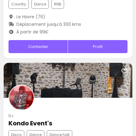
Country
Dance
RNB
Le Havre (76)
Déplacement jusqu’à 300 kms
À partir de 99€
Contacter
Profil
DJ
Kondo Event's
Disco
Dance
Dance hall