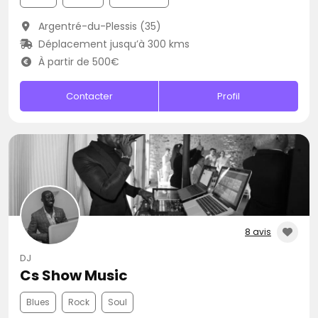
Argentré-du-Plessis (35)
Déplacement jusqu’à 300 kms
À partir de 500€
Contacter
Profil
8 avis
DJ
Cs Show Music
Blues
Rock
Soul