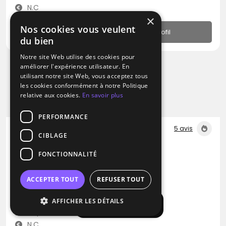
N.C
×
Nos cookies vous veulent
Profil
du bien
Notre site Web utilise des cookies pour
améliorer l'expérience utilisateur. En
utilisant notre site Web, vous acceptez tous
les cookies conformément à notre Politique
relative aux cookies.
En savoir plus
PERFORMANCE
5 avis
CIBLAGE
DJ
FONCTIONNALITÉ
Dj Nvi
Blues
Pop
Rap
ACCEPTER TOUT
REFUSER TOUT
Châtillon (92)
AFFICHER LES DÉTAILS
Afficher la carte
Déplacement jusqu’à 300 kms
N.C