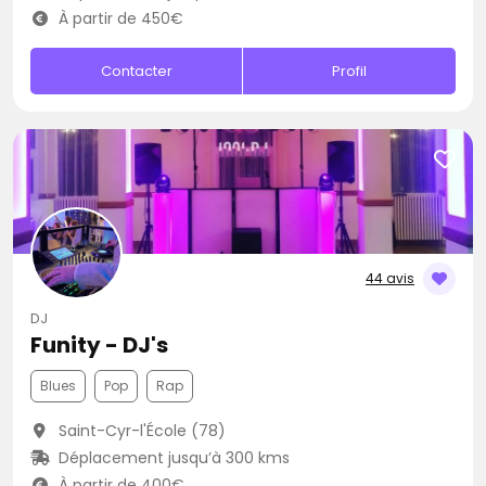
À partir de 450€
Contacter
Profil
44 avis
DJ
Funity - DJ's
Blues
Pop
Rap
Saint-Cyr-l'École (78)
Déplacement jusqu’à 300 kms
À partir de 400€