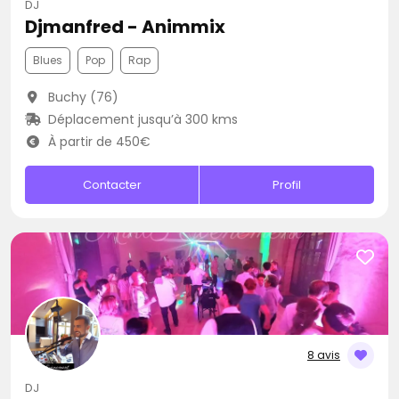
DJ
Djmanfred - Animmix
Blues
Pop
Rap
Buchy (76)
Déplacement jusqu’à 300 kms
À partir de 450€
Contacter
Profil
8 avis
DJ