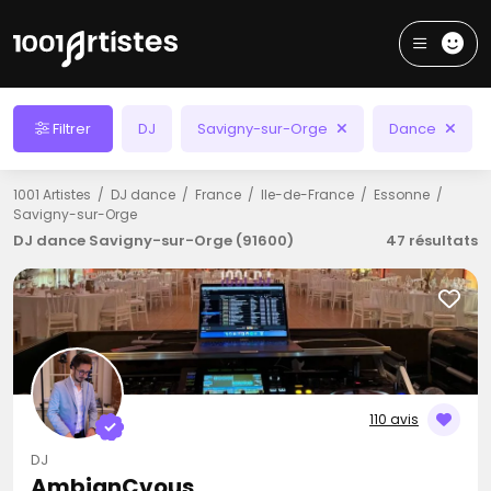
Filtrer
DJ
Savigny-sur-Orge
Dance
1001 Artistes
DJ dance
France
Ile-de-France
Essonne
Savigny-sur-Orge
DJ dance Savigny-sur-Orge (91600)
47 résultats
110 avis
DJ
AmbianCvous