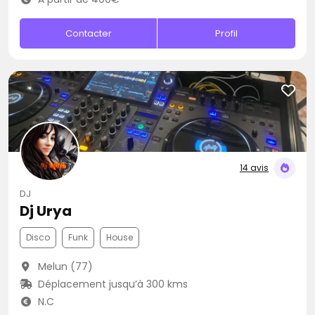
Contacter
Profil
14 avis
DJ
Dj Urya
Disco
Funk
House
Melun (77)
Déplacement jusqu’à 300 kms
N.C