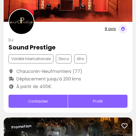
8 avis
DJ
Sound Prestige
Variété Internationale
Disco
Afro
Chauconin-Neufmontiers (77)
Déplacement jusqu’à 200 kms
À partir de 400€
Contacter
Profil
Promotion