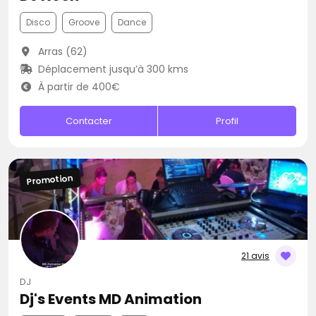
Disco
Groove
Dance
Arras (62)
Déplacement jusqu’à 300 kms
À partir de 400€
Contacter
Profil
Promotion
21 avis
DJ
Dj's Events MD Animation