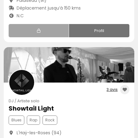
Palaiseau (91)
Déplacement jusqu’à 150 kms
N.C
Profil
3 avis
DJ / Artiste solo
Showtail Light
Blues
Rap
Rock
L'Haÿ-les-Roses (94)