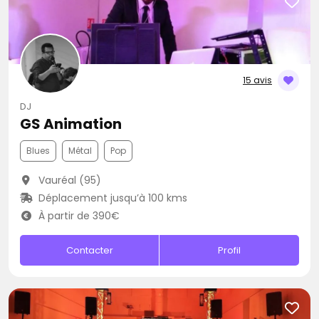
15 avis
DJ
GS Animation
Blues
Métal
Pop
Vauréal (95)
Déplacement jusqu’à 100 kms
À partir de 390€
Contacter
Profil