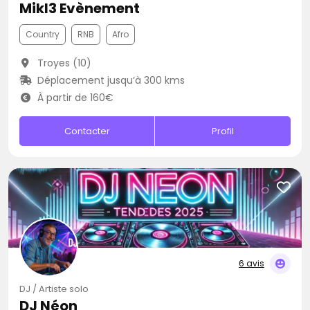
Mikl3 Evènement
Country
RNB
Afro
Troyes (10)
Déplacement jusqu’à 300 kms
À partir de 160€
Contacter
Profil
6 avis
DJ / Artiste solo
DJ Néon