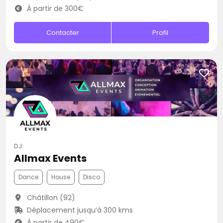
À partir de 300€
Contacter
Profil
DJ
Allmax Events
Dance
House
Disco
Châtillon (92)
Déplacement jusqu’à 300 kms
À partir de 490€