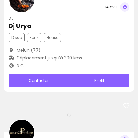
14 avis
DJ
Dj Urya
Disco
Funk
House
Melun (77)
Déplacement jusqu’à 300 kms
N.C
Contacter
Profil