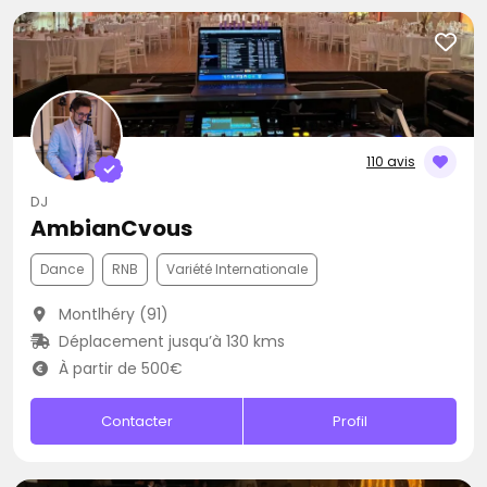
110 avis
DJ
AmbianCvous
Dance
RNB
Variété Internationale
Montlhéry (91)
Déplacement jusqu’à 130 kms
À partir de 500€
Contacter
Profil