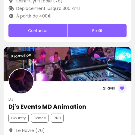
Saint-Cyr-l'École (78)
Déplacement jusqu’à 300 kms
À partir de 400€
Contacter
Profil
Promotion
21 avis
DJ
Dj's Events MD Animation
Country
Dance
RNB
Le Havre (76)