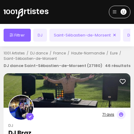
Filtrer
DJ
Saint-Sébastien-de-Morsent
Da
1001 Artistes
DJ dance
France
Haute-Normandie
Eure
Saint-Sébastien-de-Morsent
DJ dance Saint-Sébastien-de-Morsent (27180)
46 résultats
71 avis
DJ
DJ Braz