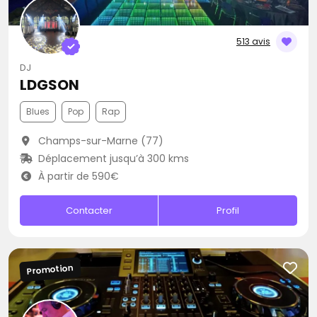
513 avis
DJ
LDGSON
Blues
Pop
Rap
Champs-sur-Marne (77)
Déplacement jusqu’à 300 kms
À partir de 590€
Contacter
Profil
Promotion