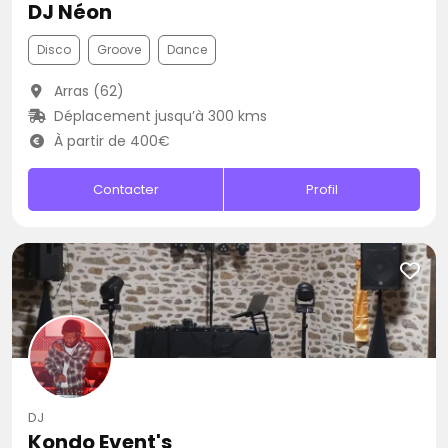
DJ Néon
Disco
Groove
Dance
Arras (62)
Déplacement jusqu’à 300 kms
À partir de 400€
Contacter
Profil
DJ
Kondo Event's