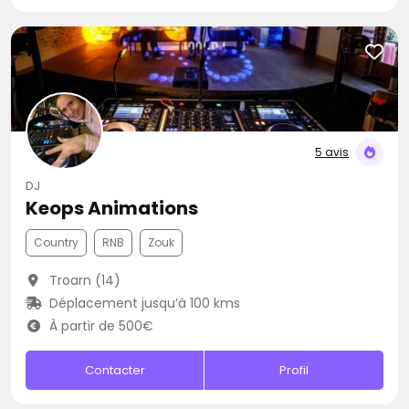
5 avis
DJ
Keops Animations
Country
RNB
Zouk
Troarn (14)
Déplacement jusqu’à 100 kms
À partir de 500€
Contacter
Profil