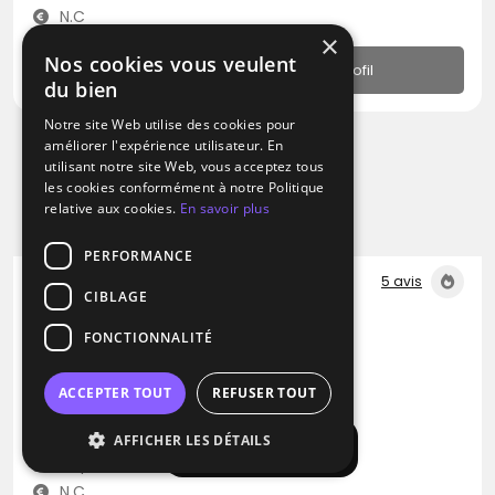
N.C
×
Nos cookies vous veulent
Profil
du bien
Notre site Web utilise des cookies pour
améliorer l'expérience utilisateur. En
utilisant notre site Web, vous acceptez tous
les cookies conformément à notre Politique
relative aux cookies.
En savoir plus
PERFORMANCE
5 avis
CIBLAGE
DJ
FONCTIONNALITÉ
Dj Nvi
Blues
Pop
Rap
ACCEPTER TOUT
REFUSER TOUT
Châtillon (92)
AFFICHER LES DÉTAILS
Afficher la carte
Déplacement jusqu’à 300 kms
N.C