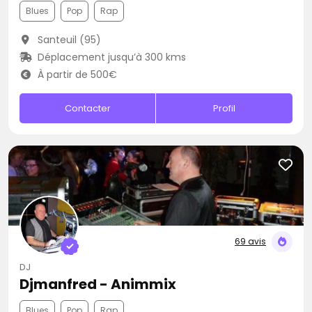
Blues
Pop
Rap
Santeuil (95)
Déplacement jusqu’à 300 kms
À partir de 500€
Contacter
Profil
69 avis
DJ
Djmanfred - Animmix
Blues
Pop
Rap