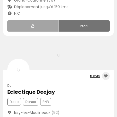
Grand-Couronne (76)
Déplacement jusqu’à 150 kms
N.C
Profil
6 avis
DJ
Eclectique Deejay
Disco
Dance
RNB
Issy-les-Moulineaux (92)