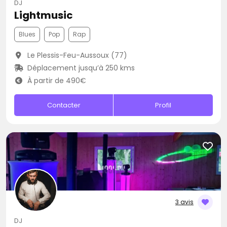
DJ
Lightmusic
Blues
Pop
Rap
Le Plessis-Feu-Aussoux (77)
Déplacement jusqu’à 250 kms
À partir de 490€
Contacter
Profil
3 avis
DJ