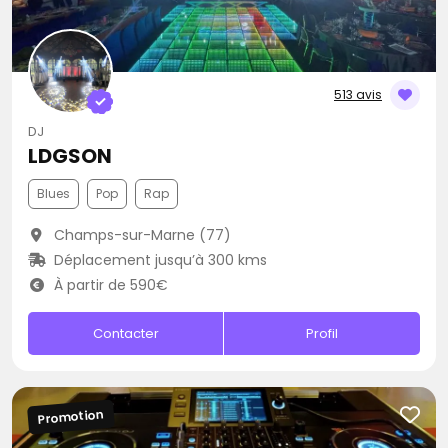
513 avis
DJ
LDGSON
Blues
Pop
Rap
Champs-sur-Marne (77)
Déplacement jusqu’à 300 kms
À partir de 590€
Contacter
Profil
Promotion