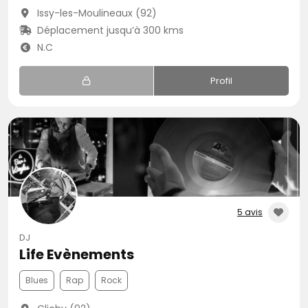
Issy-les-Moulineaux (92)
Déplacement jusqu’à 300 kms
N.C
Profil
5 avis
DJ
Life Evènements
Blues
Rap
Rock