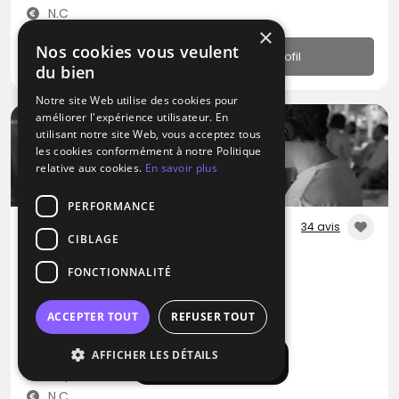
N.C
×
Nos cookies vous veulent
Profil
du bien
Notre site Web utilise des cookies pour
améliorer l'expérience utilisateur. En
utilisant notre site Web, vous acceptez tous
les cookies conformément à notre Politique
relative aux cookies.
En savoir plus
PERFORMANCE
34 avis
CIBLAGE
DJ
FONCTIONNALITÉ
Hy Event
Disco
Musique Africaine
RNB
ACCEPTER TOUT
REFUSER TOUT
Paris (75)
AFFICHER LES DÉTAILS
Afficher la carte
Déplacement jusqu’à 280 kms
N.C