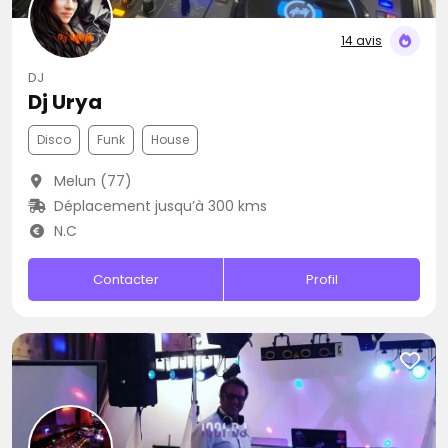
14 avis
DJ
Dj Urya
Disco
Funk
House
Melun (77)
Déplacement jusqu’à 300 kms
N.C
Contacter
Profil