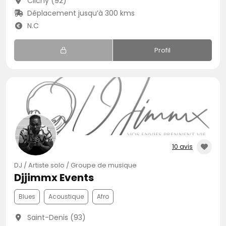
Clichy (92)
Déplacement jusqu’à 300 kms
N.C
Profil
10 avis
DJ / Artiste solo / Groupe de musique
Djjimmx Events
Blues
Acoustique
Afro
Saint-Denis (93)