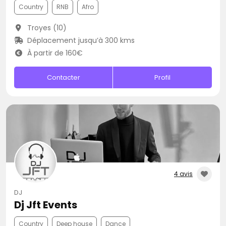
Country
RNB
Afro
Troyes (10)
Déplacement jusqu’à 300 kms
À partir de 160€
Contacter
Profil
4 avis
DJ
Dj Jft Events
Country
Deep house
Dance