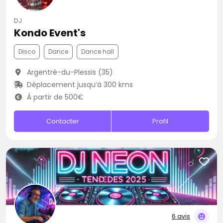
DJ
Kondo Event's
Disco
Dance
Dance hall
Argentré-du-Plessis (35)
Déplacement jusqu’à 300 kms
À partir de 500€
Contacter
Profil
6 avis