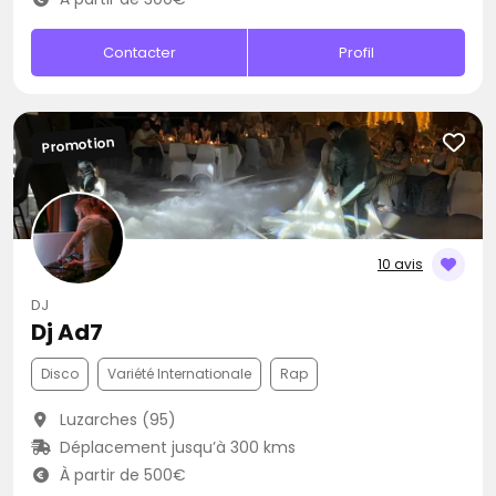
Contacter
Profil
Promotion
10 avis
DJ
Dj Ad7
Disco
Variété Internationale
Rap
Luzarches (95)
Déplacement jusqu’à 300 kms
À partir de 500€