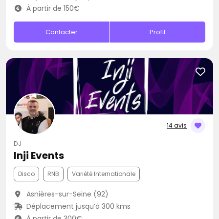
À partir de 150€
Contacter
Profil
14 avis
DJ
Inji Events
Disco
RNB
Variété Internationale
Asnières-sur-Seine (92)
Déplacement jusqu’à 300 kms
À partir de 300€