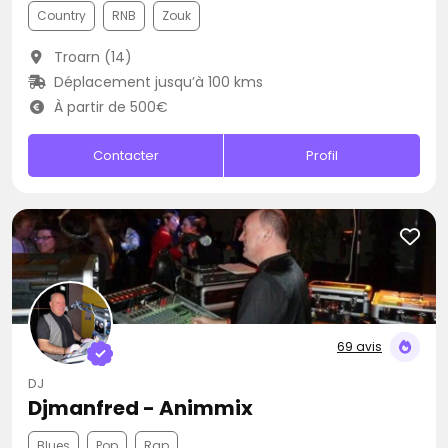
Country
RNB
Zouk
Troarn (14)
Déplacement jusqu’à 100 kms
À partir de 500€
Contacter
Profil
69 avis
DJ
Djmanfred - Animmix
Blues
Pop
Rap