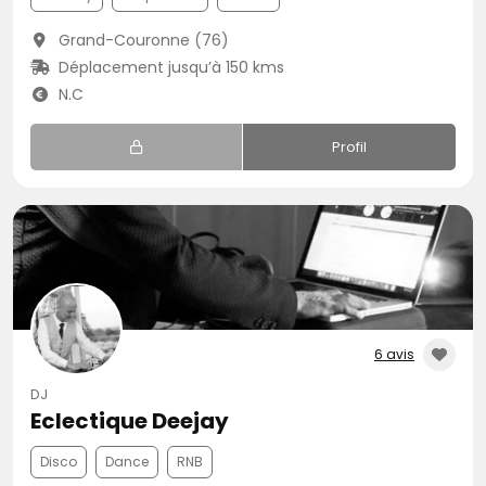
Grand-Couronne (76)
Déplacement jusqu’à 150 kms
N.C
Profil
6 avis
DJ
Eclectique Deejay
Disco
Dance
RNB