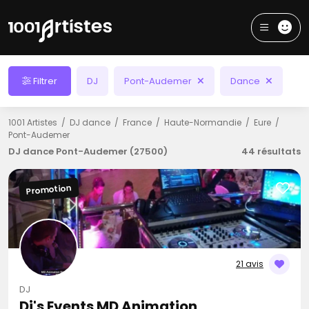
Filtrer
DJ
Pont-Audemer
Dance
1001 Artistes
DJ dance
France
Haute-Normandie
Eure
Pont-Audemer
DJ dance Pont-Audemer (27500)
44 résultats
Promotion
21 avis
DJ
Dj's Events MD Animation