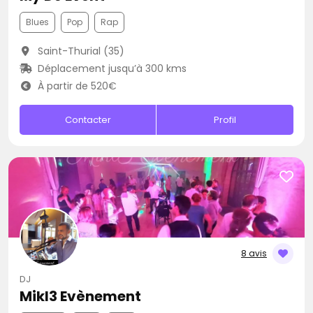
Blues
Pop
Rap
Saint-Thurial (35)
Déplacement jusqu’à 300 kms
À partir de 520€
Contacter
Profil
8 avis
DJ
Mikl3 Evènement