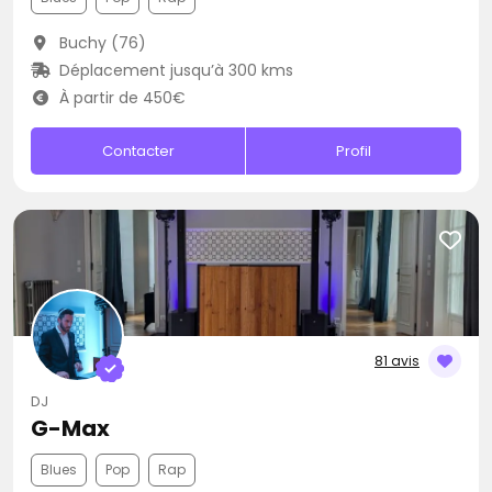
Buchy (76)
Déplacement jusqu’à 300 kms
À partir de 450€
Contacter
Profil
81 avis
DJ
G-Max
Blues
Pop
Rap