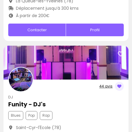
La Queue-les-Yvelines (78)
Déplacement jusqu’à 300 kms
À partir de 200€
Contacter
Profil
44 avis
DJ
Funity - DJ's
Blues
Pop
Rap
Saint-Cyr-l'École (78)