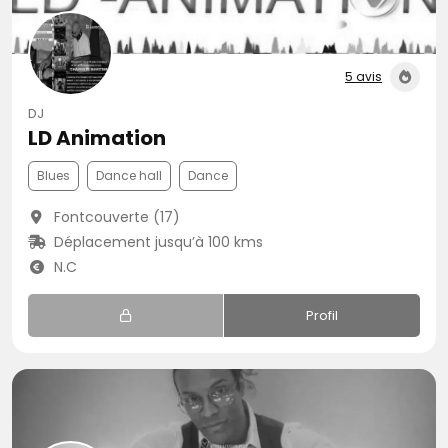
5 avis
DJ
LD Animation
Blues
Dance hall
Dance
Fontcouverte (17)
Déplacement jusqu’à 100 kms
N.C
Profil