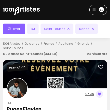
Filtrer
DJ
Saint-Loubès
Dance
1001 Artistes
DJ dance
France
Aquitaine
Gironde
Saint-Loubès
DJ dance Saint-Loubès (33450)
23 résultats
Promotion
5 avis
DJ
Puges Flavien