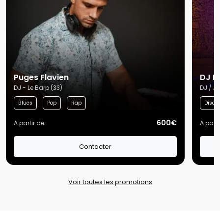
Puges Flavien
DJ P
DJ - Le Barp (33)
DJ / Ar
Blues
Pop
Rap
Disco
600€
A partir de
A parti
Contacter
Voir toutes les promotions