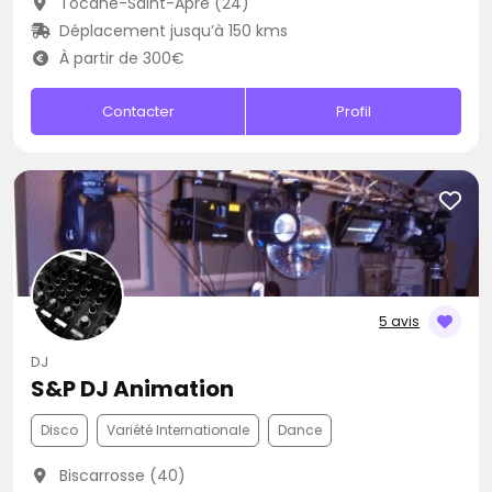
Tocane-Saint-Apre (24)
Déplacement jusqu’à 150 kms
À partir de 300€
Contacter
Profil
5 avis
DJ
S&P DJ Animation
Disco
Variété Internationale
Dance
Biscarrosse (40)