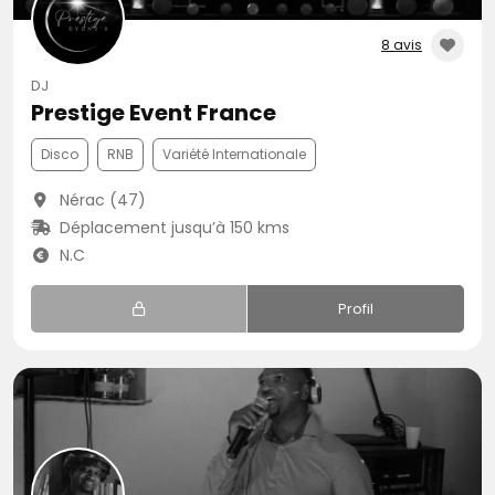
8 avis
DJ
Prestige Event France
Disco
RNB
Variété Internationale
Nérac (47)
Déplacement jusqu’à 150 kms
N.C
Profil