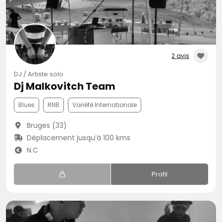
2 avis
DJ / Artiste solo
Dj Malkovitch Team
Blues
RNB
Variété Internationale
Bruges (33)
Déplacement jusqu’à 100 kms
N.C
Profil