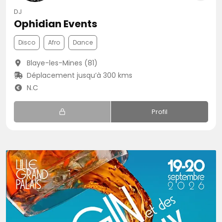
DJ
Ophidian Events
Disco
Afro
Dance
Blaye-les-Mines (81)
Déplacement jusqu’à 300 kms
N.C
Profil