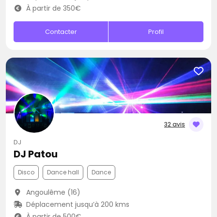
À partir de 350€
Contacter
Profil
32 avis
DJ
DJ Patou
Disco
Dance hall
Dance
Angoulême (16)
Déplacement jusqu’à 200 kms
À partir de 500€