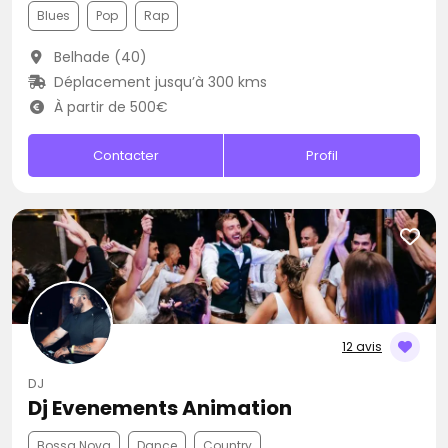
Blues
Pop
Rap
Belhade (40)
Déplacement jusqu’à 300 kms
À partir de 500€
Contacter
Profil
12 avis
DJ
Dj Evenements Animation
Bossa Nova
Dance
Country