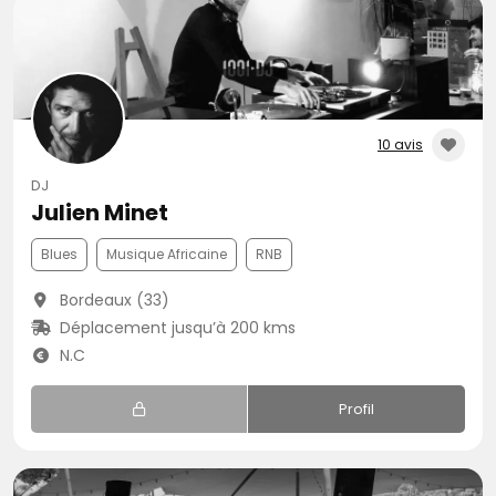
10 avis
DJ
Julien Minet
Blues
Musique Africaine
RNB
Bordeaux (33)
Déplacement jusqu’à 200 kms
N.C
Profil