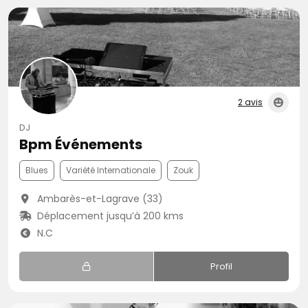
2 avis
DJ
Bpm Événements
Blues
Variété Internationale
Zouk
Ambarès-et-Lagrave (33)
Déplacement jusqu’à 200 kms
N.C
Profil