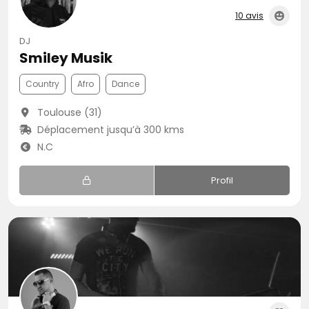
10 avis
DJ
Smiley Musik
Country
Afro
Dance
Toulouse (31)
Déplacement jusqu’à 300 kms
N.C
Profil