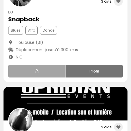
3 avis
DJ
Snapback
Blues
Afro
Dance
Toulouse (31)
Déplacement jusqu’à 300 kms
N.C
Profil
2 avis