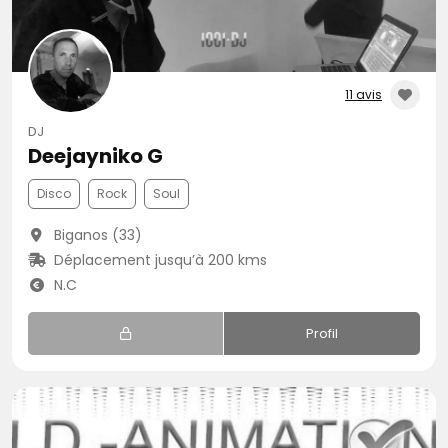
11 avis
DJ
Deejayniko G
Disco
Rock
Soul
Biganos (33)
Déplacement jusqu’à 200 kms
N.C
Profil