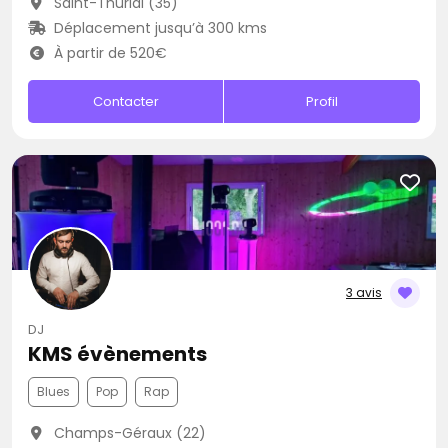
Saint-Thurial (35)
Déplacement jusqu’à 300 kms
À partir de 520€
Contacter
Profil
3 avis
DJ
KMS évènements
Blues
Pop
Rap
Champs-Géraux (22)