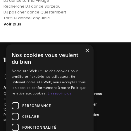
DJ dance Larmor-Plage
Recherche DJ dance Sarzeau
DJ pas cher dance Questembert
Tarif DJ dance Languidic
Voir plus
×
Nos cookies vous veulent
du bien
Notre site Web utilise des cookies pour
améliorer l'expérience utilisateur. En
utilisant notre site Web, vous acceptez tous
A propos
Liens utiles
les cookies conformément à notre Politique
relative aux cookies.
En savoir plus
Qui sommes-nous ?
Recherche Express
1001Salles
L'équipe
1001Salles PRO
Nous contacter
PERFORMANCE
1001Traiteurs
FAQ
Reserverunbar
Mentions légales
CIBLAGE
MP2
CGV
CGU
FONCTIONNALITÉ