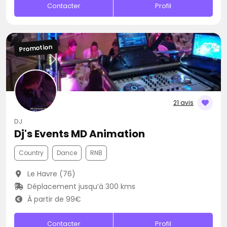
Contacter
Profil
Promotion
21 avis
DJ
Dj's Events MD Animation
Country
Dance
RNB
Le Havre (76)
Déplacement jusqu’à 300 kms
À partir de 99€
Contacter
Profil