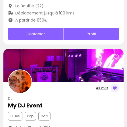
La Bouillie (22)
Déplacement jusqu’à 100 kms
À partir de 850€
Contacter
Profil
43 avis
DJ
My DJ Event
Blues
Pop
Rap