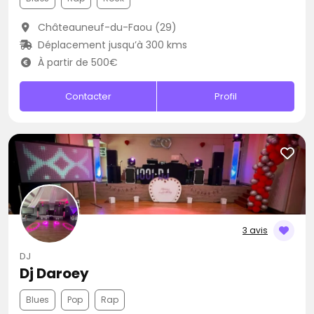
Châteauneuf-du-Faou (29)
Déplacement jusqu’à 300 kms
À partir de 500€
Contacter
Profil
3 avis
DJ
Dj Daroey
Blues
Pop
Rap