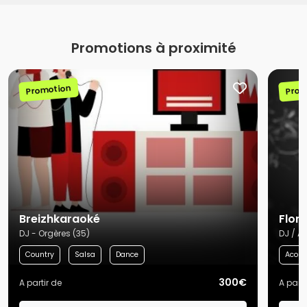
Promotions à proximité
Promotion
Prom
Breizhkaraoké
Flori
DJ - Orgères (35)
DJ / A
Country
Salsa
Dance
Acous
300€
A partir de
A parti