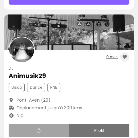
9 avis
DJ
Animusik29
Disco
Dance
RNB
Pont-Aven (29)
Déplacement jusqu’à 300 kms
N.C
Profil