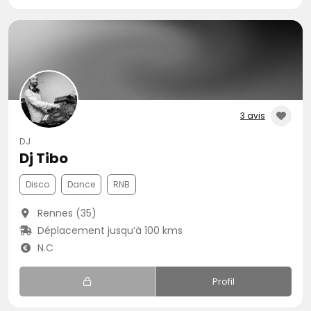
3 avis
DJ
Dj Tibo
Disco
Dance
RNB
Rennes (35)
Déplacement jusqu’à 100 kms
N.C
Profil