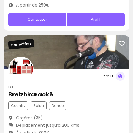
À partir de 250€
Contacter
Profil
Promotion
2 avis
DJ
Breizhkaraoké
Country
Salsa
Dance
Orgères (35)
Déplacement jusqu’à 200 kms
À partir de 300€