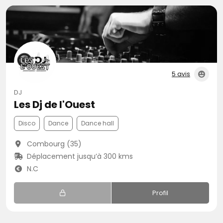
5 avis
DJ
Les Dj de l'Ouest
Disco
Dance
Dance hall
Combourg (35)
Déplacement jusqu’à 300 kms
N.C
Profil