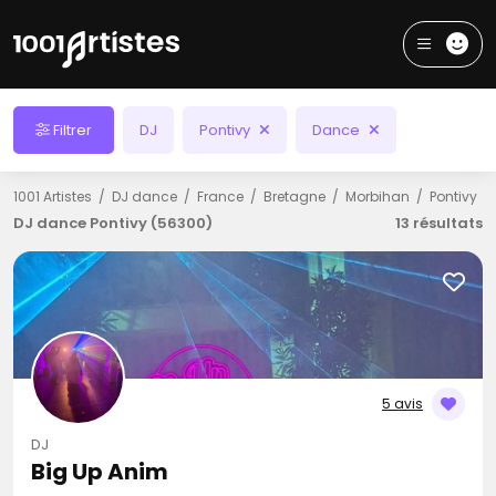
Filtrer
DJ
Pontivy
Dance
1001 Artistes
DJ dance
France
Bretagne
Morbihan
Pontivy
DJ dance Pontivy (56300)
13 résultats
5 avis
DJ
Big Up Anim