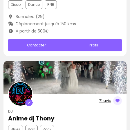
Disco
Dance
RNB
Bannalec (29)
Déplacement jusqu’à 150 kms
À partir de 500€
Contacter
Profil
71 avis
DJ
Anime dj Thony
Blues
Rap
Rock