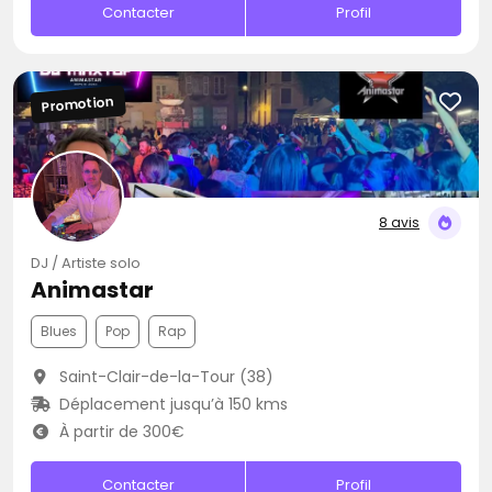
Contacter
Profil
Promotion
8 avis
DJ / Artiste solo
Animastar
Blues
Pop
Rap
Saint-Clair-de-la-Tour (38)
Déplacement jusqu’à 150 kms
À partir de 300€
Contacter
Profil