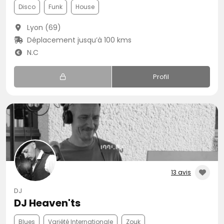
Disco
Funk
House
Lyon (69)
Déplacement jusqu’à 100 kms
N.C
Profil
13 avis
DJ
DJ Heaven'ts
Blues
Variété Internationale
Zouk