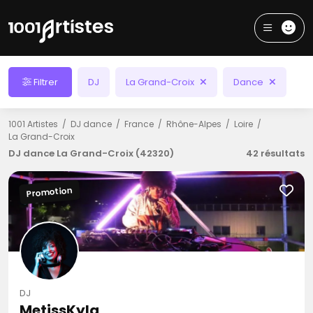
Filtrer
DJ
La Grand-Croix
Dance
1001 Artistes
DJ dance
France
Rhône-Alpes
Loire
La Grand-Croix
DJ dance La Grand-Croix (42320)
42 résultats
Promotion
DJ
MetissKyla