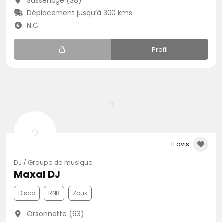
Sassenage (38)
Déplacement jusqu’à 300 kms
N.C
Profil
11 avis
DJ / Groupe de musique
Maxal DJ
Disco
RNB
Zouk
Orsonnette (63)