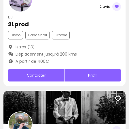
2 avis
DJ
2Lprod
Disco
Dance hall
Groove
Istres (13)
Déplacement jusqu’à 280 kms
À partir de 400€
Contacter
Profil