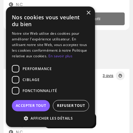
N.C
×
Nos cookies vous veulent
Profil
du bien
Notre site Web utilise des cookies pour
améliorer l'expérience utilisateur. En
utilisant notre site Web, vous acceptez tous
les cookies conformément à notre Politique
relative aux cookies.
En savoir plus
PERFORMANCE
3 avis
CIBLAGE
DJ
FONCTIONNALITÉ
Fanatic-music
Disco
Musique Française
Salsa
ACCEPTER TOUT
REFUSER TOUT
Avignon (84)
AFFICHER LES DÉTAILS
Afficher la carte
Déplacement jusqu’à 200 kms
N.C