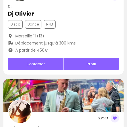
DJ
Dj Olivier
Disco
Dance
RNB
Marseille 11 (13)
Déplacement jusqu’à 300 kms
À partir de 450€
Contacter
Profil
6 avis