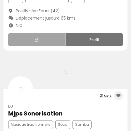
Pouilly-lès-Feurs (42)
Déplacement jusqu’à 65 kms
N.C
Profil
21 avis
DJ
Mjps Sonorisation
Musique traditionnelle
Soca
Samba