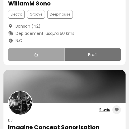
WiliamM Sono
Electro
Groove
Deep house
Bonson (42)
Déplacement jusqu’à 50 kms
N.C
Profil
5 avis
DJ
Imagine Concept Sonorisation