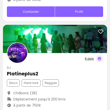
Contacter
Profil
4 avis
DJ
Platineplus2
Disco
Hard rock
Reggae
Châbons (38)
Déplacement jusqu’à 200 kms
À partir de 750€