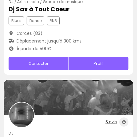
DJ / Artiste solo / Groupe de musique
Dj Sax à Tout Coeur
Blues
Dance
RNB
Carcès (83)
Déplacement jusqu’à 300 kms
À partir de 500€
Contacter
Profil
5 avis
DJ