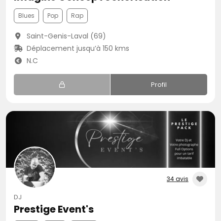
Blues
Pop
Rap
Saint-Genis-Laval (69)
Déplacement jusqu’à 150 kms
N.C
Profil
34 avis
DJ
Prestige Event's