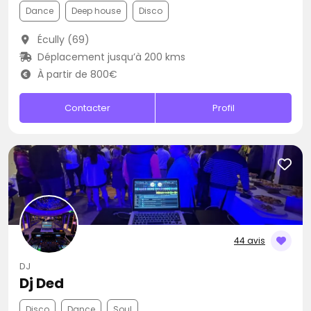
Dance
Deep house
Disco
Écully (69)
Déplacement jusqu’à 200 kms
À partir de 800€
Contacter
Profil
44 avis
DJ
Dj Ded
Disco
Dance
Soul