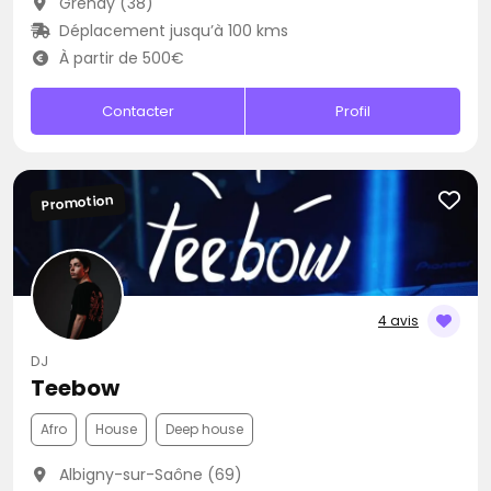
Grenay (38)
Déplacement jusqu’à 100 kms
À partir de 500€
Contacter
Profil
Promotion
4 avis
DJ
Teebow
Afro
House
Deep house
Albigny-sur-Saône (69)