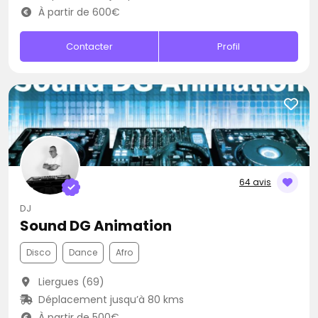
À partir de 600€
Contacter
Profil
64 avis
DJ
Sound DG Animation
Disco
Dance
Afro
Liergues (69)
Déplacement jusqu’à 80 kms
À partir de 500€