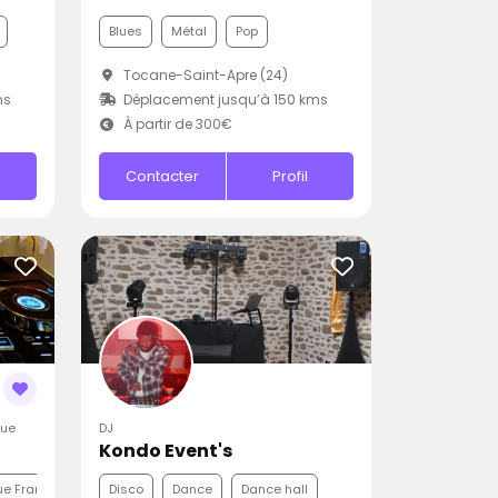
Blues
Métal
Pop
Tocane-Saint-Apre (24)
ms
Déplacement jusqu’à 150 kms
À partir de 300€
Contacter
Profil
que
DJ
Kondo Event's
e Française
Pop
Disco
Dance
Dance hall