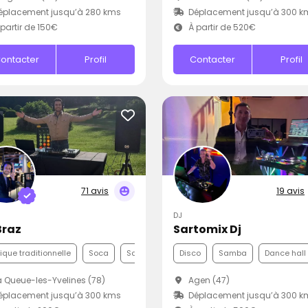
éplacement jusqu’à 280 kms
Déplacement jusqu’à 300 k
partir de 150€
À partir de 520€
ontacter
Profil
Contacter
Profil
71 avis
19 avis
DJ
Braz
Sartomix Dj
que traditionnelle
Soca
Samba
Disco
Samba
Dance hall
 Queue-les-Yvelines (78)
Agen (47)
éplacement jusqu’à 300 kms
Déplacement jusqu’à 300 k