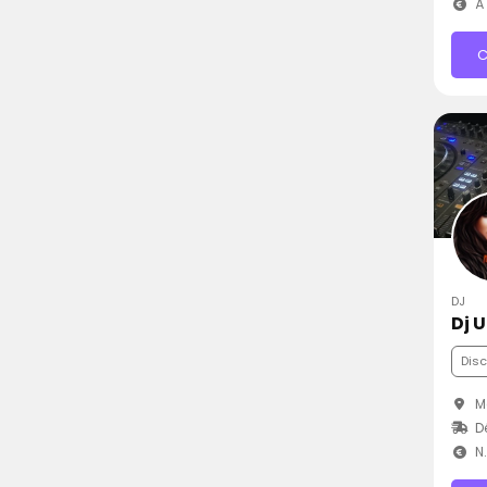
À 
C
DJ
Dj 
Dis
Me
D
N