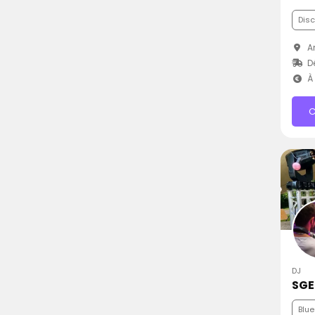
Dis
A
D
À 
C
DJ
SGE
Blue