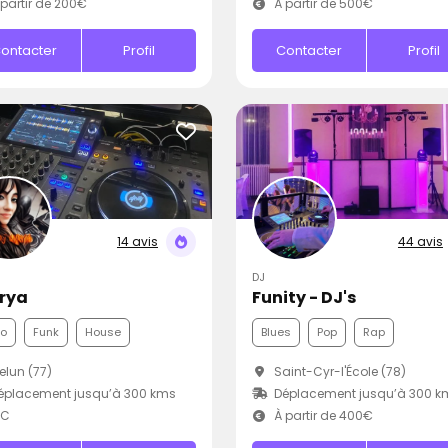
partir de 200€
À partir de 500€
ontacter
Profil
Contacter
Profil
14 avis
44 avis
DJ
Urya
Funity - DJ's
co
Funk
House
Blues
Pop
Rap
lun (77)
Saint-Cyr-l'École (78)
éplacement jusqu’à 300 kms
Déplacement jusqu’à 300 k
.C
À partir de 400€