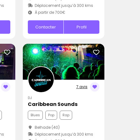
ms
Déplacement jusqu’à 300 kms
À partir de 700€
Contacter
Profil
7 avis
DJ
Caribbean Sounds
Blues
Pop
Rap
Belhade (40)
ms
Déplacement jusqu’à 300 kms