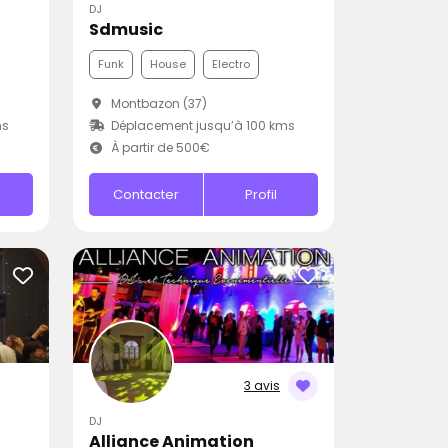
DJ
Sdmusic
Funk
House
Electro
Montbazon (37)
ms
Déplacement jusqu’à 100 kms
À partir de 500€
Contacter
Profil
3 avis
DJ
Alliance Animation