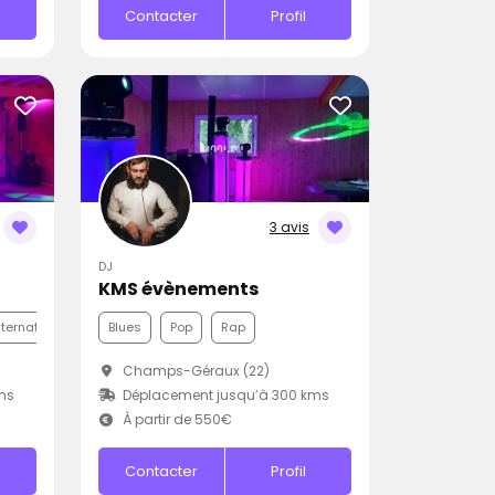
Contacter
Profil
3 avis
DJ
KMS évènements
nternationale
Disco
Blues
Pop
Rap
Champs-Géraux (22)
ms
Déplacement jusqu’à 300 kms
À partir de 550€
Contacter
Profil