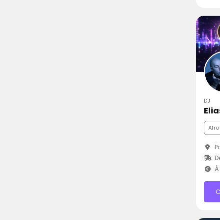
DJ
Elia
Afro
Pa
D
À 
C