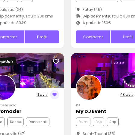
ulazac (24)
Patay (45)
éplacement jusqu’à 200 kms
Déplacement jusqu’à 300 k
partir de 894€
À partir de 150€
ontacter
Profil
Contacter
Profil
motion
11 avis
43 avis
rtiste solo
DJ
Pomader
My DJ Event
co
Dance
Dance hall
Blues
Pop
Rap
ngueville (47)
Saint-Thurial (35)