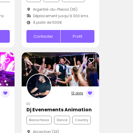
Argentré-du-Plessis (35)
ms
Déplacement jusqu’à 300 kms
À partir de 500€
Contacter
Profil
12 avis
DJ
Dj Evenements Animation
Bossa Nova
Dance
Country
Arcachon (33)