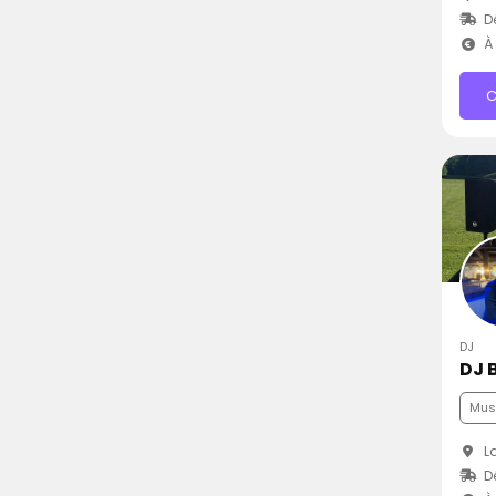
D
À 
C
DJ
DJ 
Musi
La
D