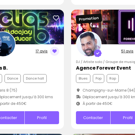
Promotion
17 avis
51 avis
DJ / Artiste solo / Groupe de musi
s B.
Agence Forever Event
Dance
Dance hall
Blues
Pop
Rap
ris 8 (75)
Champigny-sur-Marne (94
éplacement jusqu’à 300 kms
Déplacement jusqu’à 300 k
partir de 450€
À partir de 450€
ontacter
Profil
Contacter
Profil