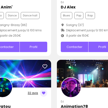
DJ
L Anim'
DJ Alex
co
Dance
Dance hall
Blues
Pop
Rap
rigny-Brizay (86)
Sorigny (37)
placement jusqu’à 100 kms
Déplacement jusqu’à 130 k
partir de 250€
À partir de 150€
ontacter
Profil
Contacter
Profil
32 avis
DJ
Patou
Animation78