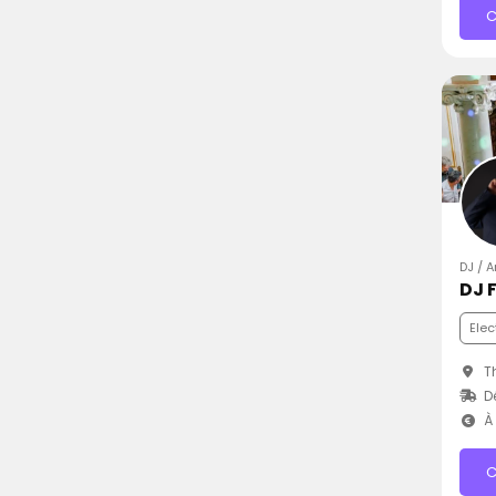
C
DJ / 
DJ F
Elec
Th
D
À 
C