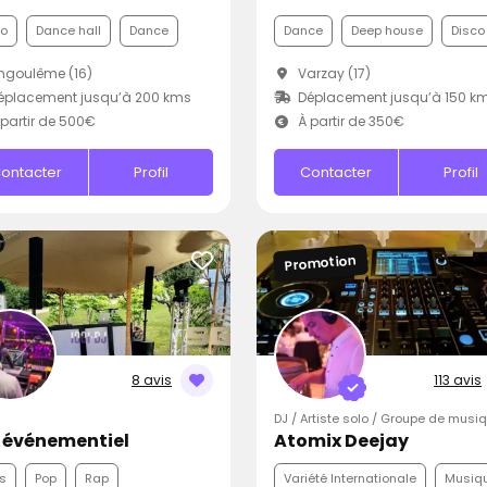
co
Dance hall
Dance
Dance
Deep house
Disco
ngoulême (16)
Varzay (17)
éplacement jusqu’à 200 kms
Déplacement jusqu’à 150 k
partir de 500€
À partir de 350€
ontacter
Profil
Contacter
Profil
Promotion
8 avis
113 avis
DJ / Artiste solo / Groupe de musi
 événementiel
Atomix Deejay
s
Pop
Rap
Variété Internationale
Musiqu