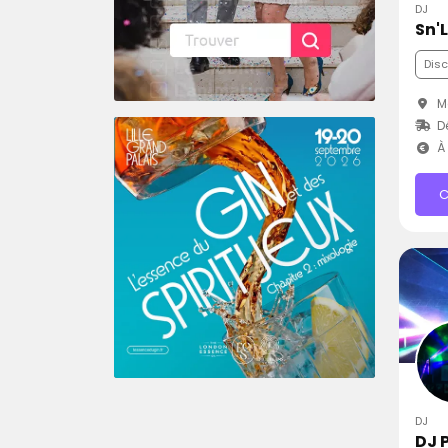
DJ
Sn'
Dis
Ma
Dé
À 
C
DJ
DJ 