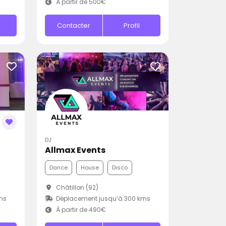
À partir de 500€
Contacter
Profil
DJ
Allmax Events
Dance
House
Disco
Châtillon (92)
ms
Déplacement jusqu’à 300 kms
À partir de 490€