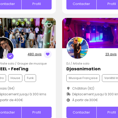
ontacter
Profil
Contacter
Profil
480 avis
23 avis
Artiste solo / Groupe de musique
DJ / Artiste solo
EEL - Feel'ing
Djasanimation
tro
House
Funk
Musique Française
Variété I
iais (94)
Châtillon (92)
éplacement jusqu’à 300 kms
Déplacement jusqu’à 300 k
partir de 400€
À partir de 300€
ontacter
Profil
Contacter
Profil