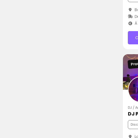
Bo
D
À 
C
Pro
DJ / A
DJ 
Dis
Lo