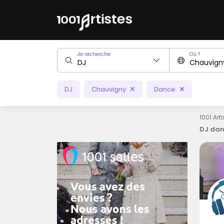
Je recherche
Où ?
DJ
Chauvigny
Dance
1001 Art
DJ dan