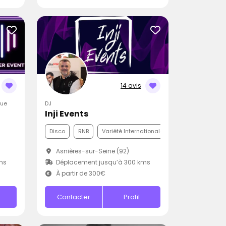
14 avis
que
DJ
Inji Events
Disco
RNB
Variété Internationale
)
Asnières-sur-Seine (92)
ms
Déplacement jusqu’à 300 kms
À partir de 300€
Contacter
Profil