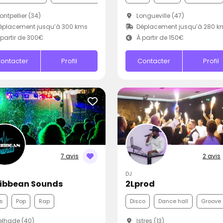
ntpellier (34)
Longueville (47)
éplacement jusqu’à 300 kms
Déplacement jusqu’à 280 k
partir de 300€
À partir de 150€
ontacter
Profil
Contacter
Profil
7 avis
2 avis
DJ
ibbean Sounds
2Lprod
s
Pop
Rap
Disco
Dance hall
Groove
lhade (40)
Istres (13)