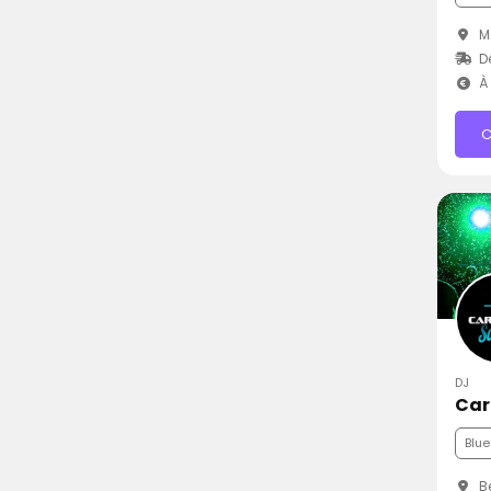
Mo
D
À 
C
DJ
Car
Blue
Be