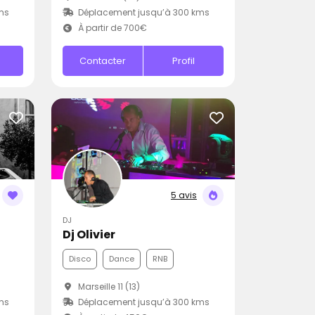
ms
Déplacement jusqu’à 300 kms
À partir de 700€
Contacter
Profil
5 avis
DJ
Dj Olivier
Disco
Dance
RNB
Marseille 11 (13)
ms
Déplacement jusqu’à 300 kms