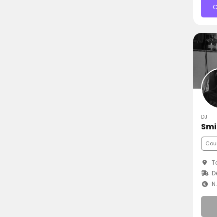
C
DJ
Smi
Cou
To
D
N