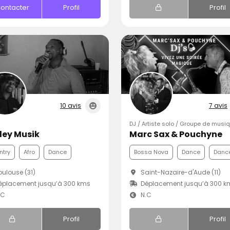
ontacter
Profil
Profil
10 avis
7 avis
DJ / Artiste solo / Groupe de musi
ley Musik
Marc Sax & Pouchyne
ntry
Afro
Dance
Bossa Nova
Dance
Dance
ulouse (31)
Saint-Nazaire-d'Aude (11)
éplacement jusqu’à 300 kms
Déplacement jusqu’à 300 k
.C
N.C
Profil
Profil