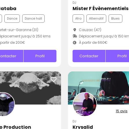
DJ
Mataba
Mister F Évènementiels
Dance
Dance hall
Afro
Alternatif
Blues
rtet-sur-Garonne (31)
Cauzac (47)
éplacement jusqu’à 250 kms
Déplacement jusqu’à 150 k
partir de 200€
À partir de 660€
ontacter
Profil
Contacter
Profil
15 avis
DJ
o Production
Krysalid