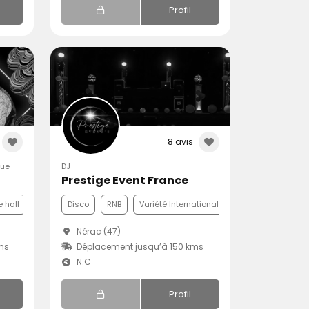
Profil
8 avis
que
DJ
Prestige Event France
 hall
Disco
RNB
Variété Internationale
Nérac (47)
ms
Déplacement jusqu’à 150 kms
N.C
Profil