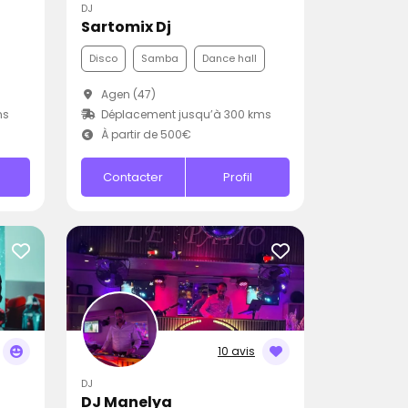
DJ
Sartomix Dj
Disco
Samba
Dance hall
Agen (47)
ms
Déplacement jusqu’à 300 kms
À partir de 500€
Contacter
Profil
10 avis
DJ
DJ Manelya