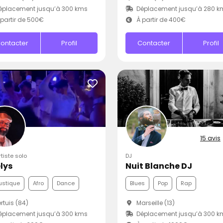
éplacement jusqu’à 300 kms
Déplacement jusqu’à 280 k
partir de 500€
À partir de 400€
ontacter
Profil
Contacter
Profil
15 avis
rtiste solo
DJ
lys
Nuit Blanche DJ
ustique
Afro
Dance
Blues
Pop
Rap
rtuis (84)
Marseille (13)
éplacement jusqu’à 300 kms
Déplacement jusqu’à 300 k