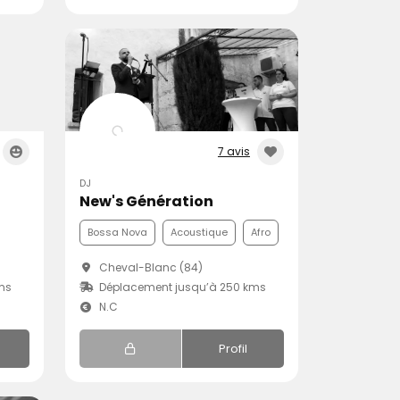
7 avis
DJ
New's Génération
Bossa Nova
Acoustique
Afro
Cheval-Blanc (84)
ms
Déplacement jusqu’à 250 kms
N.C
Profil