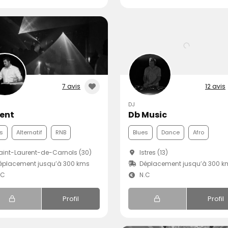
7 avis
12 avis
DJ
vent
Db Music
s
Alternatif
RNB
Blues
Dance
Afro
int-Laurent-de-Carnols (30)
Istres (13)
éplacement jusqu’à 300 kms
Déplacement jusqu’à 300 k
.C
N.C
Profil
Profil