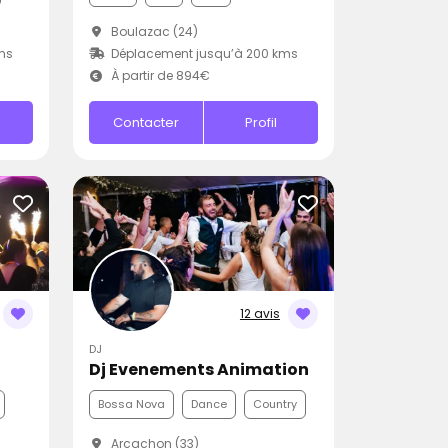
Boulazac (24)
ms
Déplacement jusqu’à 200 kms
À partir de 894€
Contacter
Profil
12 avis
DJ
Dj Evenements Animation
Bossa Nova
Dance
Country
Arcachon (33)