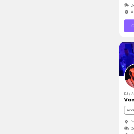
D
À 
C
DJ / A
Vae
Aco
Pe
D