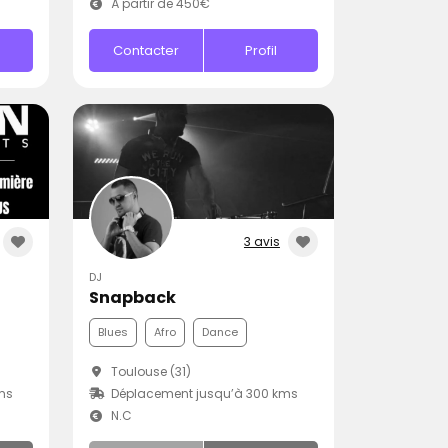
À partir de 450€
Contacter
Profil
3 avis
DJ
Snapback
Blues
Afro
Dance
Toulouse (31)
ms
Déplacement jusqu’à 300 kms
N.C