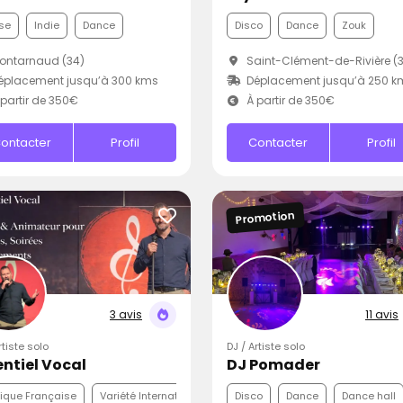
se
Indie
Dance
Disco
Dance
Zouk
ontarnaud (34)
Saint-Clément-de-Rivière (
éplacement jusqu’à 300 kms
Déplacement jusqu’à 250 k
partir de 350€
À partir de 350€
ontacter
Profil
Contacter
Profil
Promotion
3 avis
11 avis
rtiste solo
DJ / Artiste solo
entiel Vocal
DJ Pomader
ique Française
Variété Internationale
Funk
Disco
Dance
Dance hall