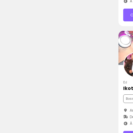
À 
C
DJ
Iko
Bos
An
D
À 