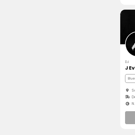
DJ
J E
Blue
Sa
D
N