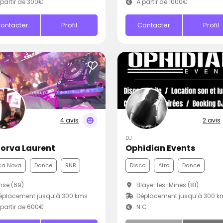
partir de 300€
À partir de 1000€
ontacter
Profil
Contacter
Profil
4 avis
2 avis
DJ
torva Laurent
Ophidian Events
sa Nova
Dance
RNB
Disco
Afro
Dance
se (69)
Blaye-les-Mines (81)
éplacement jusqu’à 300 kms
Déplacement jusqu’à 300 k
partir de 600€
N.C