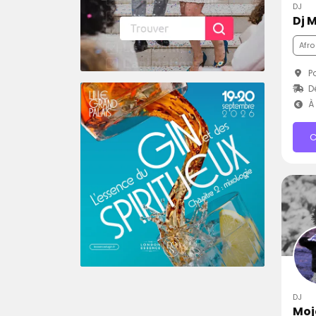
DJ
Dj 
Afro
Po
D
À 
C
DJ
Moj