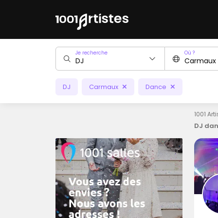
Je recherche
Où ?
DJ
Carmaux
Dance
1001 Art
DJ dan