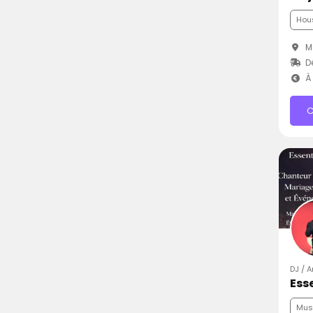
Hou
M
D
À 
C
DJ / A
Ess
Mus