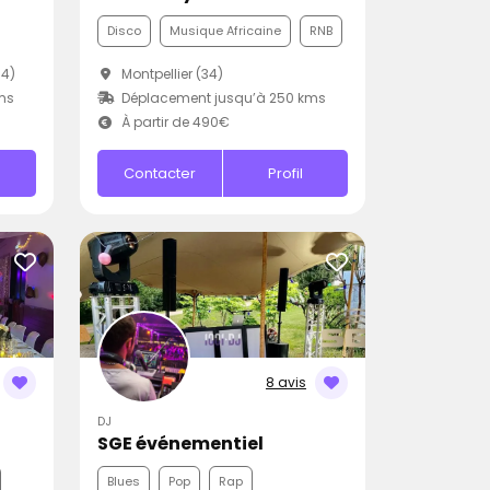
Disco
Musique Africaine
RNB
34)
Montpellier (34)
ms
Déplacement jusqu’à 250 kms
À partir de 490€
Contacter
Profil
8 avis
DJ
SGE événementiel
Blues
Pop
Rap