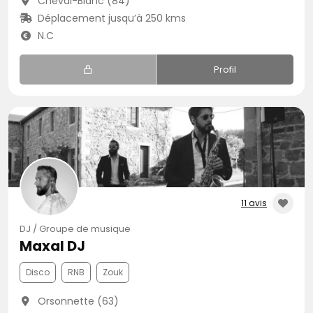
Cheval-Blanc (84)
Déplacement jusqu’à 250 kms
N.C
Profil
11 avis
DJ / Groupe de musique
Maxal DJ
Disco
RNB
Zouk
Orsonnette (63)