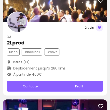
2 avis
DJ
2Lprod
Disco
Dance hall
Groove
Istres (13)
Déplacement jusqu’à 280 kms
À partir de 400€
Contacter
Profil