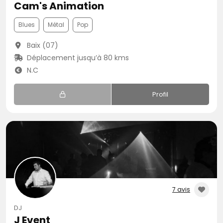
Cam's Animation
Blues
Métal
Pop
Baix (07)
Déplacement jusqu’à 80 kms
N.C
Profil
7 avis
DJ
J Event