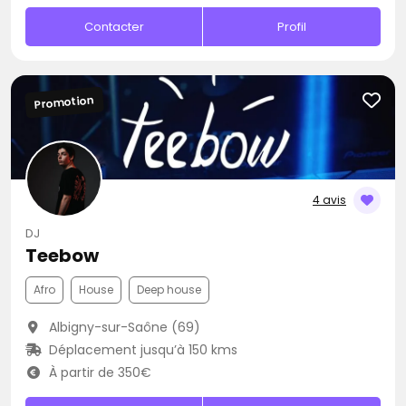
Contacter
Profil
Promotion
4 avis
DJ
Teebow
Afro
House
Deep house
Albigny-sur-Saône (69)
Déplacement jusqu’à 150 kms
À partir de 350€