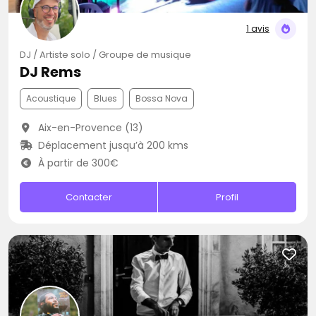
1 avis
DJ / Artiste solo / Groupe de musique
DJ Rems
Acoustique
Blues
Bossa Nova
Aix-en-Provence (13)
Déplacement jusqu’à 200 kms
À partir de 300€
Contacter
Profil