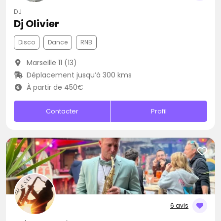
DJ
Dj Olivier
Disco
Dance
RNB
Marseille 11 (13)
Déplacement jusqu’à 300 kms
À partir de 450€
Contacter
Profil
6 avis