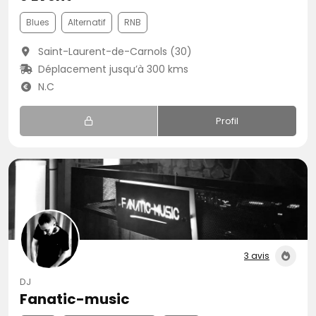
Blues
Alternatif
RNB
Saint-Laurent-de-Carnols (30)
Déplacement jusqu’à 300 kms
N.C
Profil
3 avis
DJ
Fanatic-music