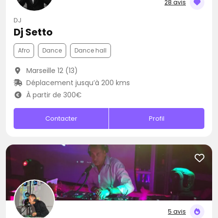
28 avis
DJ
Dj Setto
Afro
Dance
Dance hall
Marseille 12 (13)
Déplacement jusqu’à 200 kms
À partir de 300€
Contacter
Profil
5 avis