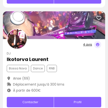
4 avis
DJ
Ikotorva Laurent
Bossa Nova
Dance
RNB
Anse (69)
Déplacement jusqu’à 300 kms
À partir de 600€
Contacter
Profil