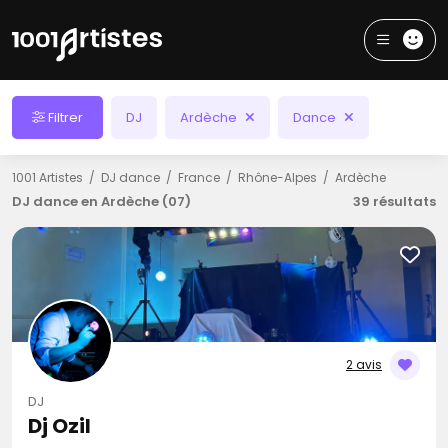
Filtrer
DJ
Ardèche
Dance
1001 Artistes
DJ dance
France
Rhône-Alpes
Ardèche
DJ dance en Ardèche (07)
39 résultats
2 avis
DJ
Dj Ozil