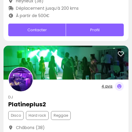
Heyrieux (38)
Déplacement jusqu’à 200 kms
À partir de 500€
Contacter
Profil
4 avis
DJ
Platineplus2
Disco
Hard rock
Reggae
Châbons (38)