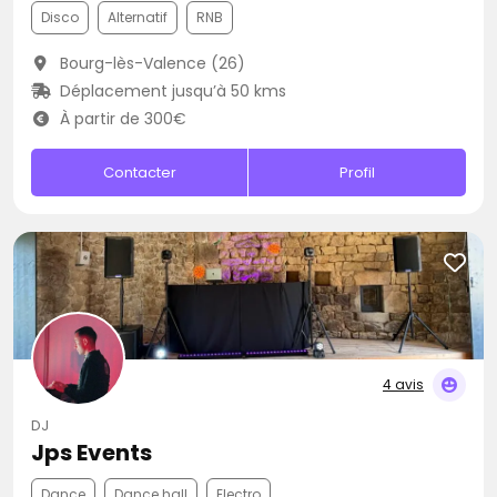
Disco
Alternatif
RNB
Bourg-lès-Valence (26)
Déplacement jusqu’à 50 kms
À partir de 300€
Contacter
Profil
4 avis
DJ
Jps Events
Dance
Dance hall
Electro