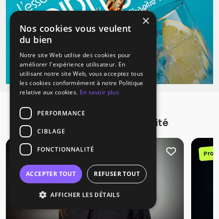
×
Nos cookies vous veulent
du bien
Notre site Web utilise des cookies pour
améliorer l'expérience utilisateur. En
utilisant notre site Web, vous acceptez tous
les cookies conformément à notre Politique
relative aux cookies.
En savoir plus
PERFORMANCE
Promotions à proximité
CIBLAGE
FONCTIONNALITÉ
Promotion
Prom
ACCEPTER TOUT
REFUSER TOUT
AFFICHER LES DÉTAILS