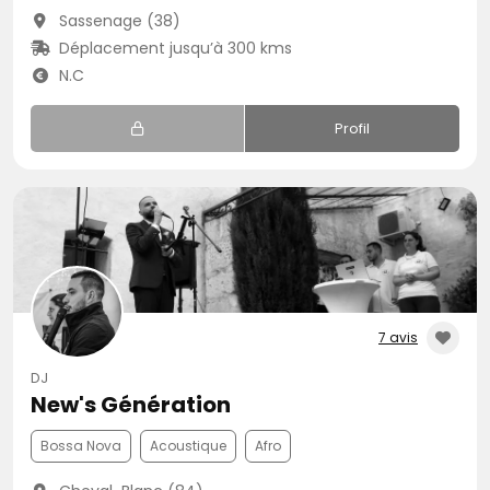
Sassenage (38)
Déplacement jusqu’à 300 kms
N.C
Profil
7 avis
DJ
New's Génération
Bossa Nova
Acoustique
Afro