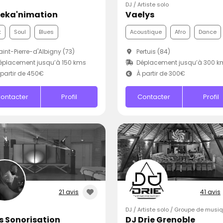
DJ / Artiste solo
Geka'nimation
Vaelys
k
Soul
Blues
Acoustique
Afro
Dance
int-Pierre-d'Albigny (73)
Pertuis (84)
placement jusqu’à 150 kms
Déplacement jusqu’à 300 k
partir de 450€
À partir de 300€
ontacter
Profil
Contacter
Profil
21 avis
41 avis
DJ / Artiste solo / Groupe de musi
s Sonorisation
DJ Drie Grenoble