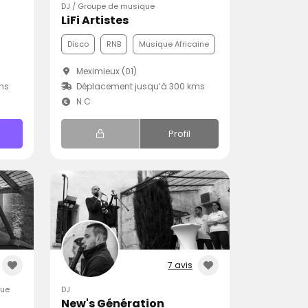
DJ / Groupe de musique
LiFi Artistes
Disco
RNB
Musique Africaine
Meximieux (01)
ms
Déplacement jusqu’à 300 kms
N.C
Profil
7 avis
que
DJ
New's Génération