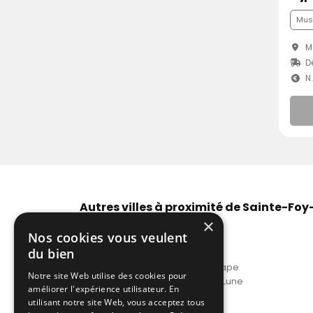
Musi
Mâ
D
N
Autres villes à proximité de Sainte-Foy
×
Location DJ acoustique Lyon
Nos cookies vous veulent
Tarif DJ acoustique Saint-Priest
du bien
Prix DJ acoustique Bron
DJ tarif acoustique Rillieux-la-Pape
Notre site Web utilise des cookies pour
DJ acoustique Tassin-la-Demi-Lune
améliorer l'expérience utilisateur. En
Voir plus
utilisant notre site Web, vous acceptez tous