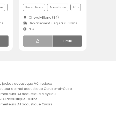
ae
Punk
Bossa Nova
Acoustique
Afro
Cheval-Blanc (84)
ms
Déplacement jusqu’à 250 kms
N.C
Profil
c jockey acoustique Vénissieux
autour de moi acoustique Caluire-et-Cuire
 meilleurs DJ acoustique Meyzieu
 DJ acoustique Oullins
 meilleurs DJ acoustique Givors