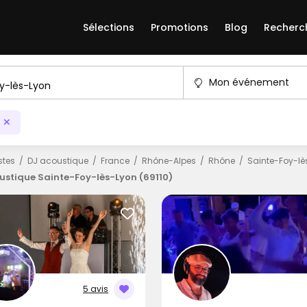
Sélections
Promotions
Blog
Recherc
Mon événement
istes
DJ acoustique
France
Rhône-Alpes
Rhône
Sainte-Foy-lè
ustique Sainte-Foy-lès-Lyon (69110)
5 avis