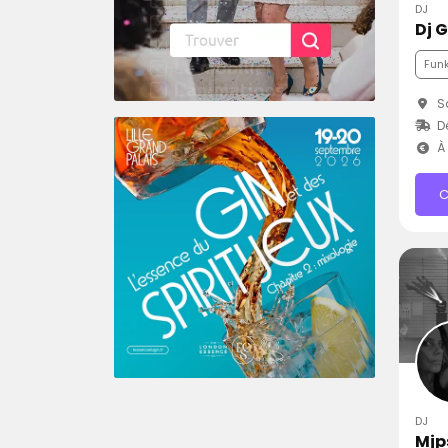
DJ
Dj 
Fun
Sa
Dé
À 
C
DJ
Mjp