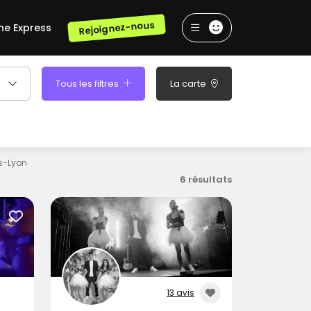
Rejoignez-nous
he Express
Tous les filtres
La carte
s-Lyon
6 résultats
13 avis