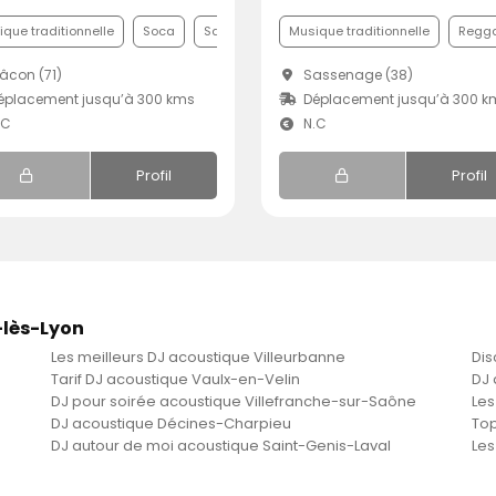
que traditionnelle
Soca
Samba
Musique traditionnelle
Regg
con (71)
Sassenage (38)
éplacement jusqu’à 300 kms
Déplacement jusqu’à 300 k
.C
N.C
Profil
Profil
-lès-Lyon
Les meilleurs DJ acoustique Villeurbanne
Dis
Tarif DJ acoustique Vaulx-en-Velin
DJ 
DJ pour soirée acoustique Villefranche-sur-Saône
Les
DJ acoustique Décines-Charpieu
Top
DJ autour de moi acoustique Saint-Genis-Laval
Les