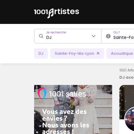
Je recherche
Où ?
DJ
Sainte-Foy-lès-Lyon
Acoustique
1001 Art
DJ aco