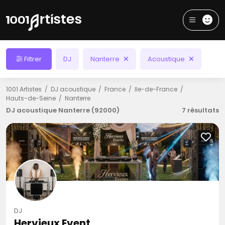
Filtrer
DJ
Nanterre
Acoustique
1001 Artistes
DJ acoustique
France
Ile-de-France
Hauts-de-Seine
Nanterre
DJ acoustique Nanterre (92000)
7 résultats
DJ
Hervieux Event