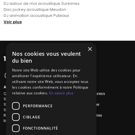
DJ autour de moi acoustique Suresnes
Disc jockey acoustique Meudon
DJ animation acoustique Puteaux
Voir plus
×
Nos cookies vous veulent
du bien
Notre site Web utilise des cookies pour
améliorer l'expérience utilisateur. En
utilisant notre site Web, vous acceptez tous
A propos
Liens utiles
les cookies conformément à notre Politique
relative aux cookies.
En savoir plus
Qui sommes-nous ?
Recherche Express
1001Salles
L'équipe
1001Salles PRO
Nous contacter
PERFORMANCE
1001Traiteurs
FAQ
Reserverunbar
Mentions légales
CIBLAGE
MP2
CGV
CGU
FONCTIONNALITÉ