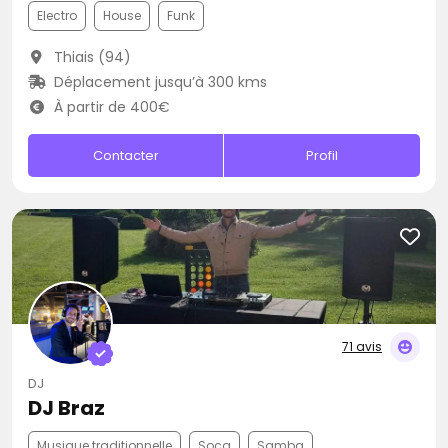
Electro
House
Funk
Thiais (94)
Déplacement jusqu’à 300 kms
À partir de 400€
Contacter
Profil
71 avis
DJ
DJ Braz
Musique traditionnelle
Soca
Samba