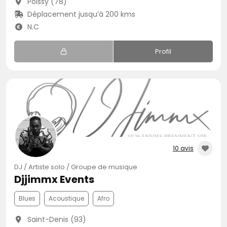
Poissy (78)
Déplacement jusqu’à 200 kms
N.C
Profil
10 avis
DJ / Artiste solo / Groupe de musique
Djjimmx Events
Blues
Acoustique
Afro
Saint-Denis (93)