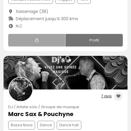
Sassenage (38)
Déplacement jusqu’à 300 kms
N.C
Profil
7 avis
DJ / Artiste solo / Groupe de musique
Marc Sax & Pouchyne
Bossa Nova
Dance
Dance hall