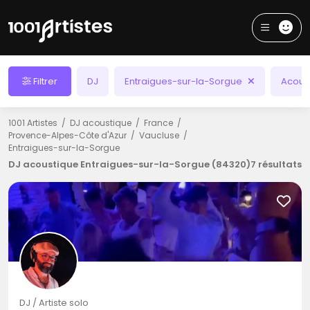
Filtrer
DJ
Entraigues-sur-la-Sorgue
Acous
1001 Artistes
DJ acoustique
France
Provence-Alpes-Côte d'Azur
Vaucluse
Entraigues-sur-la-Sorgue
DJ acoustique Entraigues-sur-la-Sorgue (84320)
7 résultats
DJ / Artiste solo