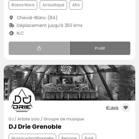
Bossa Nova
Acoustique
Afro
Cheval-Blanc (84)
Déplacement jusqu’à 250 kms
N.C
Profil
41 avis
DJ / Artiste solo / Groupe de musique
DJ Drie Grenoble
Musique traditionnelle
Reggae
Punk