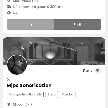
Meximieux (01)
Déplacement jusqu’à 300 kms
N.C
Profil
21 avis
DJ
Mjps Sonorisation
Musique traditionnelle
Soca
Samba
Mâcon (71)