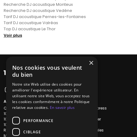
Recherche DJ acoustique Monteux
Recherche DJ acoustique Vedène
Tarif DJ acoustique Pernes-les-Fontaines
Tarif DJ acoustique Valréas
Top DJ acoustique Le Thor
Voir plus
×
Nos cookies vous veulent
du bien
Notre site Web utilise des cookies pour
améliorer l'expérience utilisateur. En
utilisant notre site Web, vous acceptez tous
A propos
Liens utiles
les cookies conformément à notre Politique
relative aux cookies.
En savoir plus
Qui sommes-nous ?
Recherche Express
1001Salles
L'équipe
1001Salles PRO
Nous contacter
PERFORMANCE
1001Traiteurs
FAQ
Reserverunbar
Mentions légales
CIBLAGE
MP2
CGV