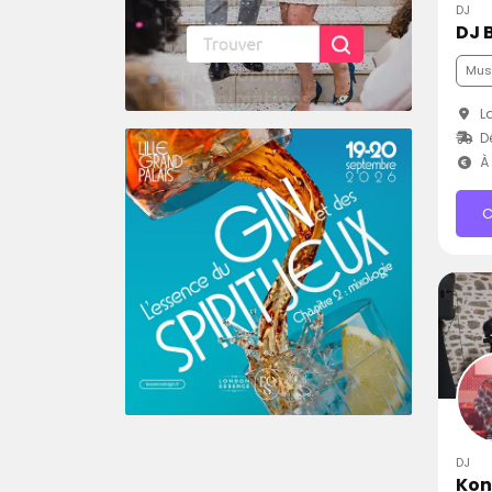
DJ
DJ 
Musi
La
D
À 
C
DJ
Kon