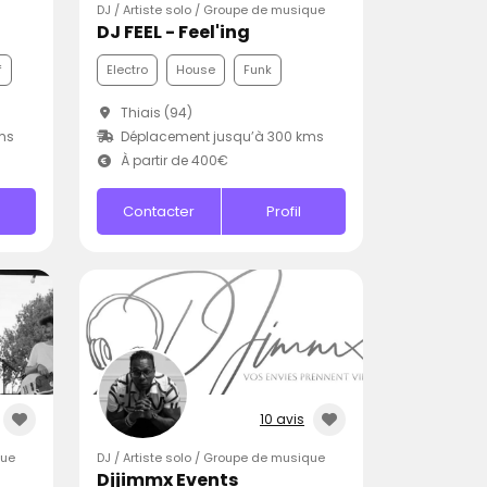
DJ / Artiste solo / Groupe de musique
DJ FEEL - Feel'ing
f
Electro
House
Funk
Thiais (94)
ms
Déplacement jusqu’à 300 kms
À partir de 400€
Contacter
Profil
10 avis
que
DJ / Artiste solo / Groupe de musique
Djjimmx Events