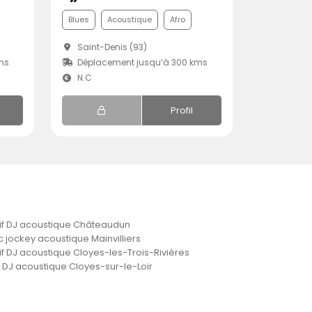
Blues
Acoustique
Afro
Saint-Denis (93)
ms
Déplacement jusqu’à 300 kms
N.C
Profil
if DJ acoustique Châteaudun
c jockey acoustique Mainvilliers
if DJ acoustique Cloyes-les-Trois-Rivières
x DJ acoustique Cloyes-sur-le-Loir