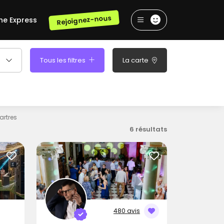
Rejoignez-nous
he Express
Tous les filtres
La carte
artres
6 résultats
480 avis