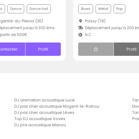
co
Dance
Dance hall
Blues
Métal
Pop
gentré-du-Plessis (35)
Poissy (78)
éplacement jusqu’à 300 kms
Déplacement jusqu’à 200 k
partir de 500€
N.C
ontacter
Profil
Profil
DJ animation acoustique Lucé
Tar
DJ pas cher acoustique Nogent-le-Rotrou
Dis
DJ pas cher acoustique Lèves
Tar
Top DJ acoustique Voves
Pri
DJ prix acoustique Manou