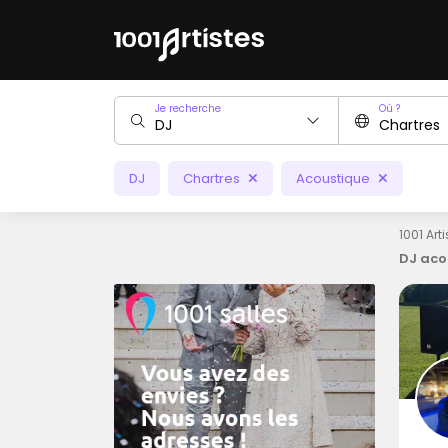
Je recherche
Où ?
DJ
Chartres
Acoustique
1001 Art
DJ aco