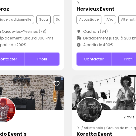
DJ
Braz
Hervieux Event
que traditionnelle
Soca
Samba
Acoustique
Afro
Alternati
 Queue-les-Yvelines (78)
Cachan (94)
éplacement jusqu’à 300 kms
Déplacement jusqu’à 200 k
partir de 200€
À partir de 400€
ontacter
Profil
Contacter
Profil
2 avis
DJ / Artiste solo / Groupe de musi
do Event's
Koretta Event