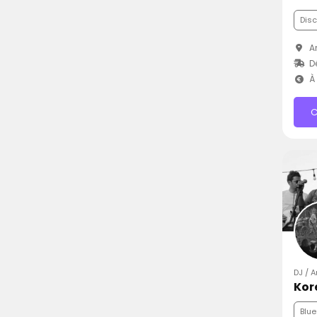
Dis
Ar
D
À 
C
DJ / 
Kor
Blue