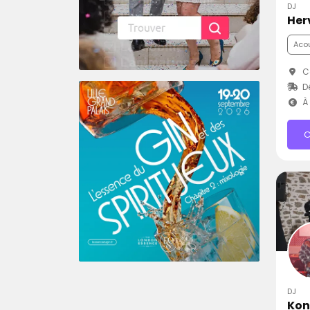
DJ
Her
Aco
C
D
À 
C
DJ
Kon