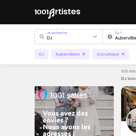
Je recherche
Où ?
DJ
Aubervilliers
Acoustique
1001 Art
DJ aco