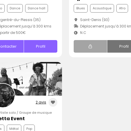
co
Dance
Dance hall
Blues
Acoustique
Afro
gentré-du-Plessis (35)
Saint-Denis (93)
éplacement jusqu’à 300 kms
Déplacement jusqu’à 300 k
partir de 500€
N.C
ontacter
Profil
Profil
2 avis
Artiste solo / Groupe de musique
etta Event
s
Métal
Pop