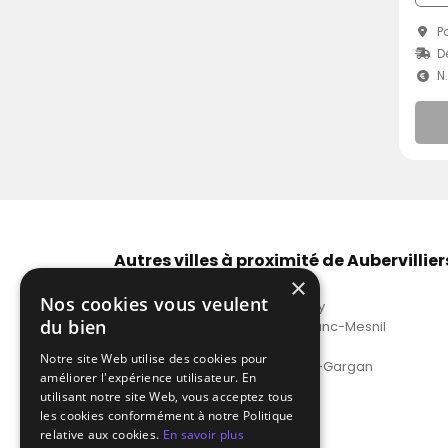
Po
D
N
Autres villes à proximité de Aubervillier
×
Tarif DJ acoustique Montreuil
Nos cookies vous veulent
DJ animation acoustique Drancy
du bien
Recherche DJ acoustique Le Blanc-Mesnil
Prix DJ acoustique Sevran
Notre site Web utilise des cookies pour
DJ pour soirée acoustique Livry-Gargan
améliorer l'expérience utilisateur. En
Voir plus
utilisant notre site Web, vous acceptez tous
les cookies conformément à notre Politique
relative aux cookies.
En savoir plus