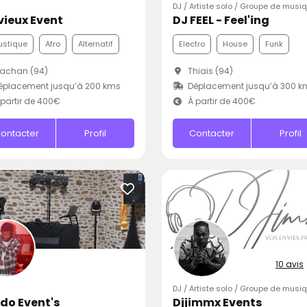
DJ / Artiste solo / Groupe de musi
vieux Event
DJ FEEL - Feel'ing
ustique
Afro
Alternatif
Electro
House
Funk
achan (94)
Thiais (94)
éplacement jusqu’à 200 kms
Déplacement jusqu’à 300 k
partir de 400€
À partir de 400€
ontacter
Profil
Contacter
Profil
10 avis
DJ / Artiste solo / Groupe de musi
do Event's
Djjimmx Events