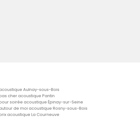
acoustique Aulnay-sous-Bois
pas cher acoustique Pantin
pour soirée acoustique Épinay-sur-Seine
autour de moi acoustique Rosny-sous-Bois
prix acoustique La Courneuve