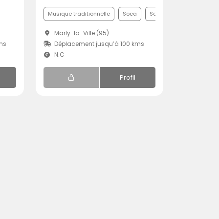
Musique traditionnelle
Soca
Samba
Marly-la-Ville (95)
ms
Déplacement jusqu’à 100 kms
N.C
Profil