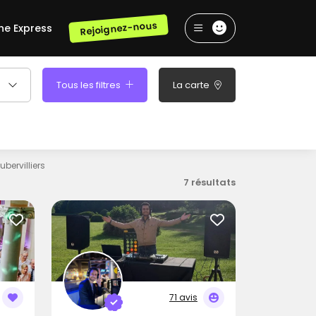
Rejoignez-nous
he Express
Tous les filtres
La carte
ubervilliers
7 résultats
71 avis