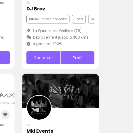
que
DJ
DJ Braz
Musique traditionnelle
Soca
Samba
La Queue-les-Yvelines (78)
ms
Déplacement jusqu’à 300 kms
À partir de 200€
Contacter
Profil
que
DJ
Mkl Events