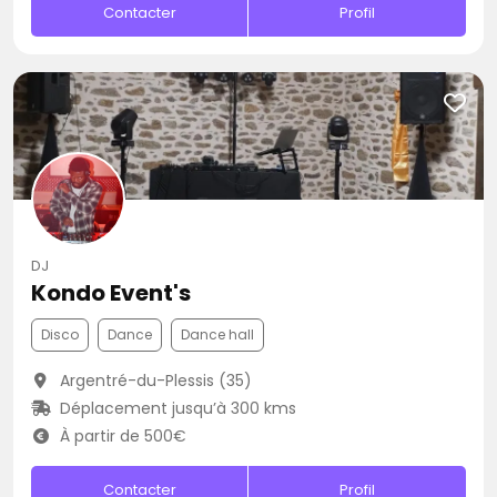
Contacter
Profil
DJ
Kondo Event's
Disco
Dance
Dance hall
Argentré-du-Plessis (35)
Déplacement jusqu’à 300 kms
À partir de 500€
Contacter
Profil