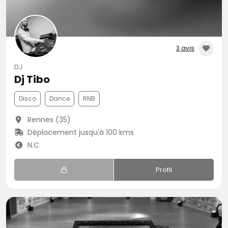
3 avis
DJ
Dj Tibo
Disco
Dance
RNB
Rennes (35)
Déplacement jusqu’à 100 kms
N.C
Profil