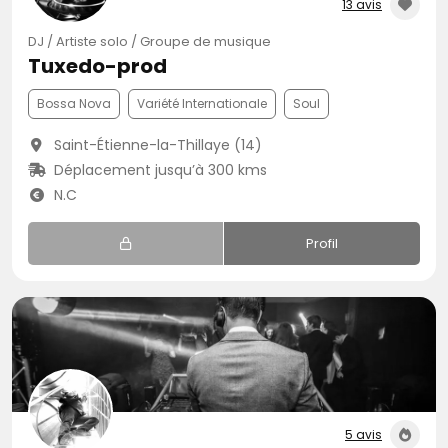
13 avis
DJ / Artiste solo / Groupe de musique
Tuxedo-prod
Bossa Nova
Variété Internationale
Soul
Saint-Étienne-la-Thillaye (14)
Déplacement jusqu’à 300 kms
N.C
Profil
5 avis