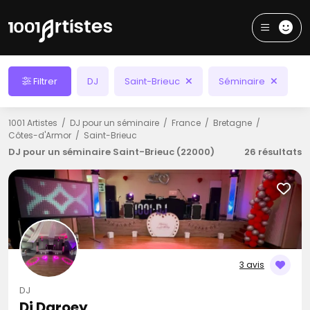
Filtrer
DJ
Saint-Brieuc
Séminaire
1001 Artistes
DJ pour un séminaire
France
Bretagne
Côtes-d'Armor
Saint-Brieuc
DJ pour un séminaire Saint-Brieuc (22000)
26 résultats
3 avis
DJ
Dj Daroey