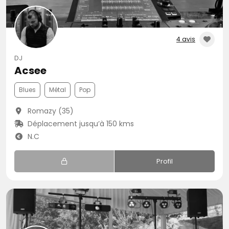
4 avis
DJ
Acsee
Blues
Métal
Pop
Romazy (35)
Déplacement jusqu’à 150 kms
N.C
Profil