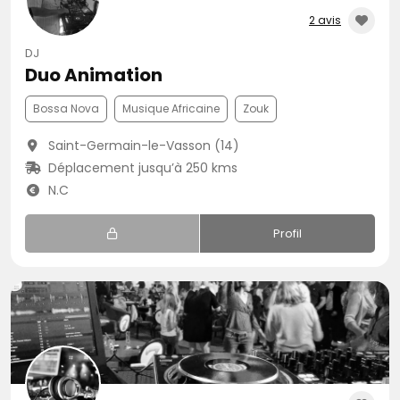
2 avis
DJ
Duo Animation
Bossa Nova
Musique Africaine
Zouk
Saint-Germain-le-Vasson (14)
Déplacement jusqu’à 250 kms
N.C
Profil