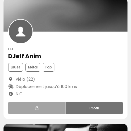
DJ
DJeff Anim
Blues
Métal
Pop
Plélo (22)
Déplacement jusqu’à 100 kms
N.C
Profil