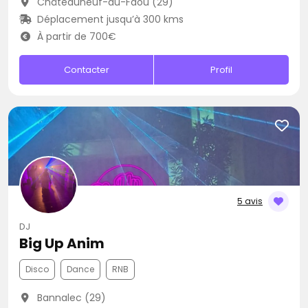
Châteauneuf-du-Faou (29)
Déplacement jusqu’à 300 kms
À partir de 700€
Contacter
Profil
5 avis
DJ
Big Up Anim
Disco
Dance
RNB
Bannalec (29)