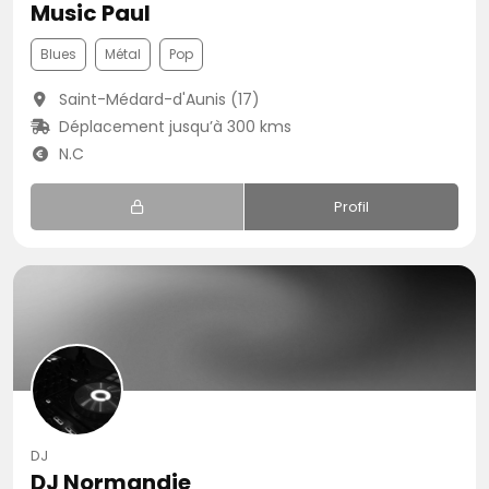
Music Paul
Blues
Métal
Pop
Saint-Médard-d'Aunis (17)
Déplacement jusqu’à 300 kms
N.C
Profil
DJ
DJ Normandie