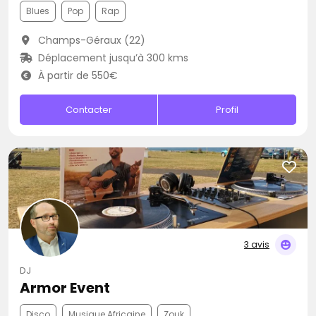
Blues
Pop
Rap
Champs-Géraux (22)
Déplacement jusqu’à 300 kms
À partir de 550€
Contacter
Profil
3 avis
DJ
Armor Event
Disco
Musique Africaine
Zouk