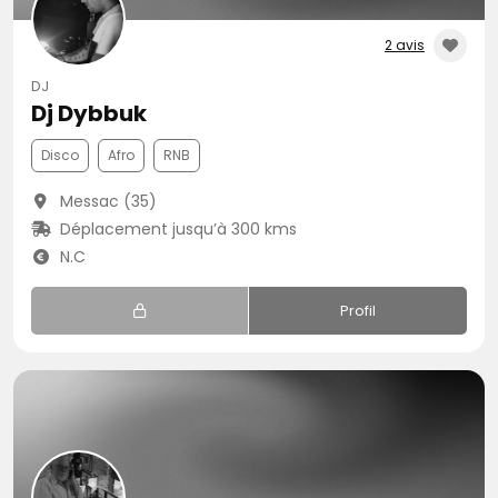
2 avis
DJ
Dj Dybbuk
Disco
Afro
RNB
Messac (35)
Déplacement jusqu’à 300 kms
N.C
Profil