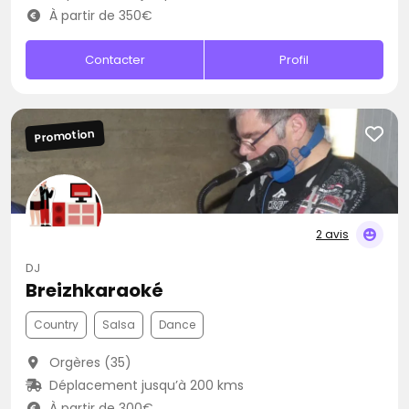
À partir de 350€
Contacter
Profil
Promotion
2 avis
DJ
Breizhkaraoké
Country
Salsa
Dance
Orgères (35)
Déplacement jusqu’à 200 kms
À partir de 300€