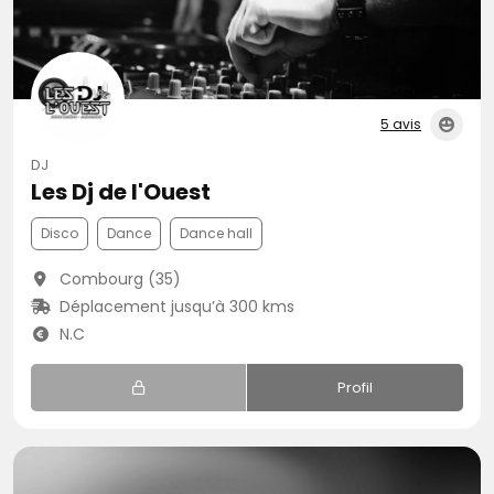
5 avis
DJ
Les Dj de l'Ouest
Disco
Dance
Dance hall
Combourg (35)
Déplacement jusqu’à 300 kms
N.C
Profil