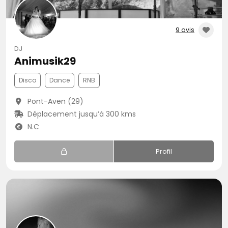
9 avis
DJ
Animusik29
Disco
Dance
RNB
Pont-Aven (29)
Déplacement jusqu’à 300 kms
N.C
Profil