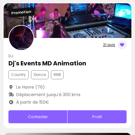
Promotion
21 avis
DJ
Dj's Events MD Animation
Country
Dance
RNB
Le Havre (76)
Déplacement jusqu’à 300 kms
À partir de 150€
Contacter
Profil