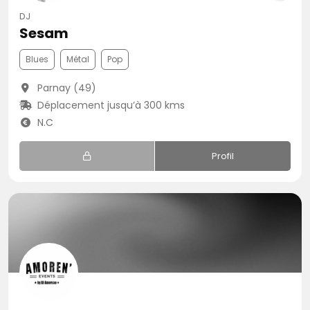
DJ
Sesam
Blues
Métal
Pop
Parnay (49)
Déplacement jusqu’à 300 kms
N.C
Profil