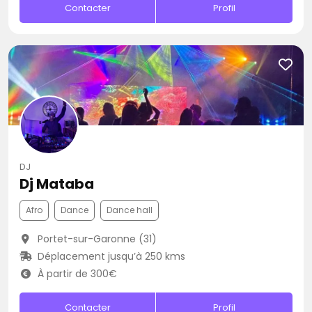
Contacter
Profil
DJ
Dj Mataba
Afro
Dance
Dance hall
Portet-sur-Garonne (31)
Déplacement jusqu’à 250 kms
À partir de 300€
Contacter
Profil