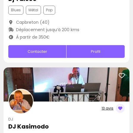
Blues
Métal
Pop
Capbreton (40)
Déplacement jusqu’à 200 kms
À partir de 350€
Contacter
Profil
13 avis
DJ
DJ Kasimodo