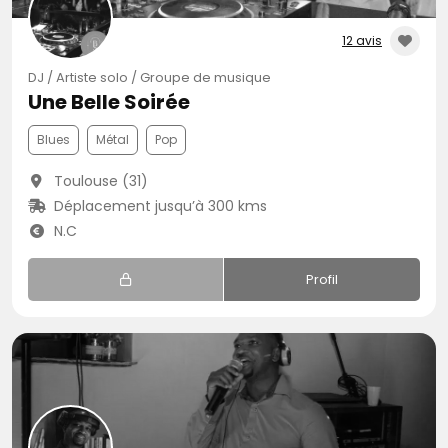
12 avis
DJ / Artiste solo / Groupe de musique
Une Belle Soirée
Blues
Métal
Pop
Toulouse (31)
Déplacement jusqu’à 300 kms
N.C
Profil