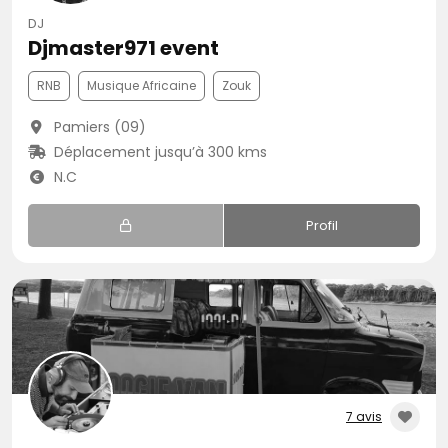
DJ
Djmaster971 event
RNB
Musique Africaine
Zouk
Pamiers (09)
Déplacement jusqu’à 300 kms
N.C
Profil
7 avis