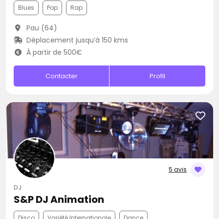
Blues
Pop
Rap
Pau (64)
Déplacement jusqu’à 150 kms
À partir de 500€
Contacter
Profil
5 avis
DJ
S&P DJ Animation
Disco
Variété Internationale
Dance