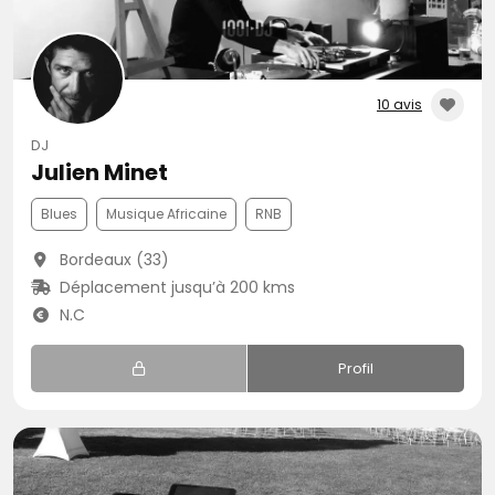
10 avis
DJ
Julien Minet
Blues
Musique Africaine
RNB
Bordeaux (33)
Déplacement jusqu’à 200 kms
N.C
Profil