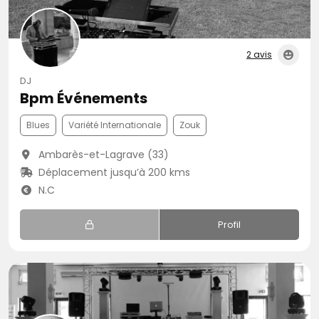
2 avis
DJ
Bpm Événements
Blues
Variété Internationale
Zouk
Ambarès-et-Lagrave (33)
Déplacement jusqu’à 200 kms
N.C
Profil