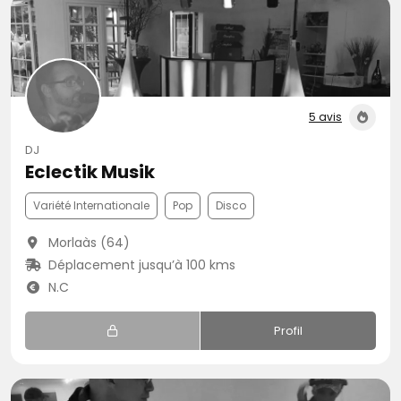
5 avis
DJ
Eclectik Musik
Variété Internationale
Pop
Disco
Morlaàs (64)
Déplacement jusqu’à 100 kms
N.C
Profil