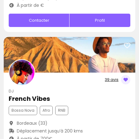
À partir de €
Contacter
Profil
39 avis
DJ
French Vibes
Bossa Nova
Afro
RNB
Bordeaux (33)
Déplacement jusqu’à 200 kms
À partir de 700€