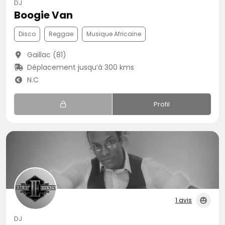
DJ
Boogie Van
Disco
Reggae
Musique Africaine
Gaillac (81)
Déplacement jusqu’à 300 kms
N.C
Profil
1 avis
DJ