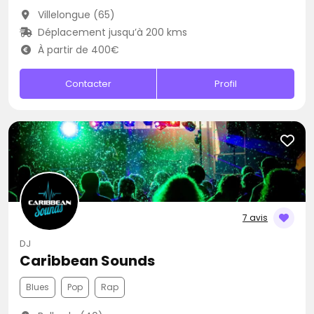
Villelongue (65)
Déplacement jusqu’à 200 kms
À partir de 400€
Contacter
Profil
7 avis
DJ
Caribbean Sounds
Blues
Pop
Rap