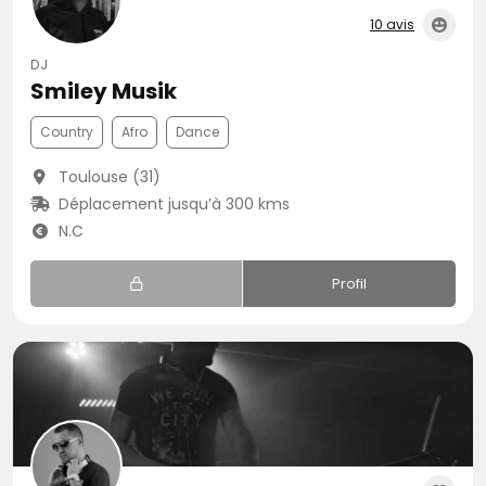
10 avis
DJ
Smiley Musik
Country
Afro
Dance
Toulouse (31)
Déplacement jusqu’à 300 kms
N.C
Profil