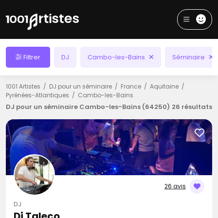
Filtrer
DJ
Cambo-les-Bains
Séminaire
1001 Artistes
DJ pour un séminaire
France
Aquitaine
Pyrénées-Atlantiques
Cambo-les-Bains
DJ pour un séminaire Cambo-les-Bains (64250)
26 résultats
26 avis
DJ
Dj Taleco