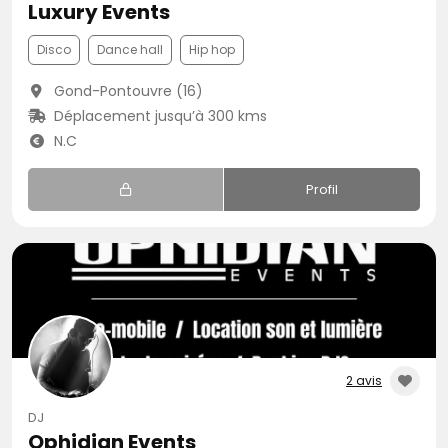
Luxury Events
Disco
Dance hall
Hip hop
Gond-Pontouvre (16)
Déplacement jusqu’à 300 kms
N.C
Profil
2 avis
DJ
Ophidian Events