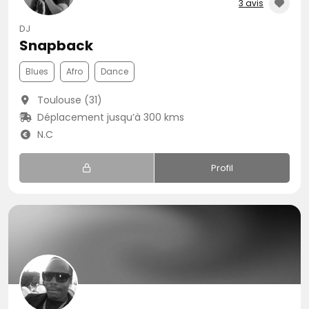
3 avis
DJ
Snapback
Blues
Afro
Dance
Toulouse (31)
Déplacement jusqu’à 300 kms
N.C
Profil