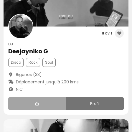
11 avis
DJ
Deejayniko G
Disco
Rock
Soul
Biganos (33)
Déplacement jusqu’à 200 kms
N.C
Profil