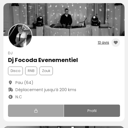
13 avis
DJ
Dj Focoda Evenementiel
Disco
RNB
Zouk
Pau (64)
Déplacement jusqu’à 200 kms
N.C
Profil