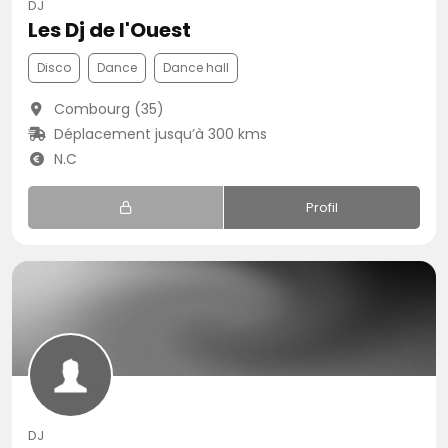
DJ
Les Dj de l'Ouest
Disco
Dance
Dance hall
Combourg (35)
Déplacement jusqu’à 300 kms
N.C
Profil
DJ