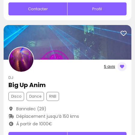
Contacter
Profil
5 avis
DJ
Big Up Anim
Disco
Dance
RNB
Bannalec (29)
Déplacement jusqu’à 150 kms
À partir de 1000€