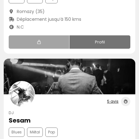
Romazy (35)
Déplacement jusqu’à 150 kms
N.C
Profil
5 avis
DJ
Sesam
Blues
Métal
Pop