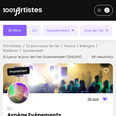
Filtrer
DJ
Questembert
Jour de l'an
1001 Artistes
DJ pour le jour de l'an
France
Bretagne
Morbihan
Questembert
DJ pour le jour de l'an Questembert (56230)
36 résultats
Promotion
38 avis
DJ
Arpège Evénements