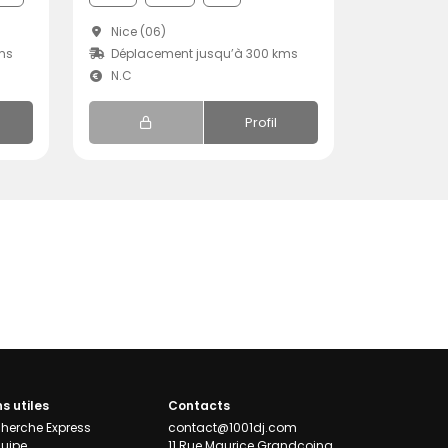
Nice (06)
ms
Déplacement jusqu’à 300 kms
N.C
Profil
ns utiles
Contacts
herche Express
contact@1001dj.com
quipe
11 Rue Maurice Grandcoing