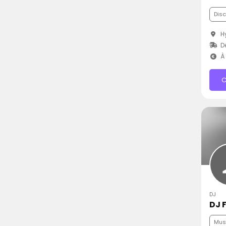
Dis
Hy
D
À 
C
DJ
DJ 
Musi