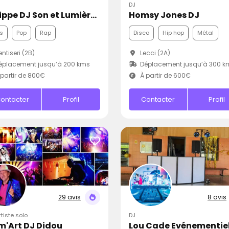
DJ
Philippe DJ Son et Lumières
Homsy Jones DJ
s
Pop
Rap
Disco
Hip hop
Métal
ntiseri (2B)
Lecci (2A)
éplacement jusqu’à 200 kms
Déplacement jusqu’à 300 k
partir de 800€
À partir de 600€
ontacter
Profil
Contacter
Profil
29 avis
8 avis
rtiste solo
DJ
m'Art DJ Didou
Lou Cade Evénementie