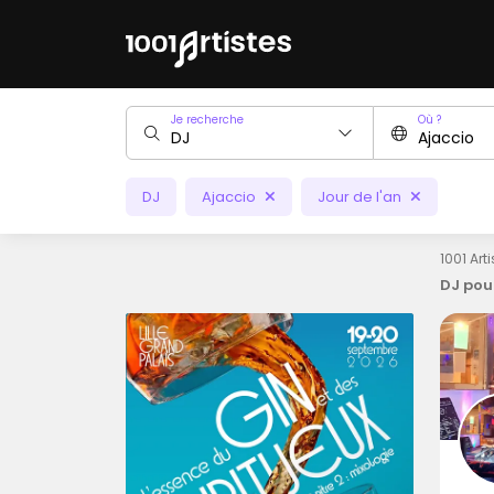
Je recherche
Où ?
DJ
Ajaccio
Jour de l'an
1001 Art
DJ pour