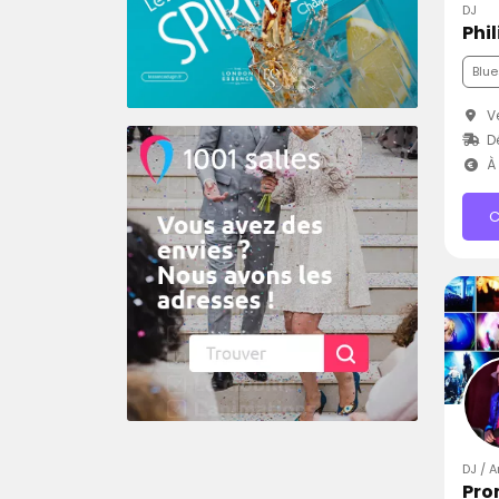
DJ
Blue
Ve
D
À 
C
DJ / A
Pro