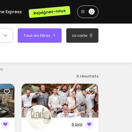
Rejoignez-nous
he Express
Tous les filtres
La carte
io
9 résultats
9 avis