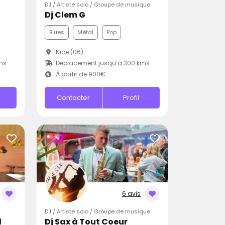
DJ / Artiste solo / Groupe de musique
Dj Clem G
Blues
Métal
Pop
Nice (06)
ms
Déplacement jusqu’à 300 kms
À partir de 900€
Contacter
Profil
6 avis
DJ / Artiste solo / Groupe de musique
l
Dj Sax à Tout Coeur