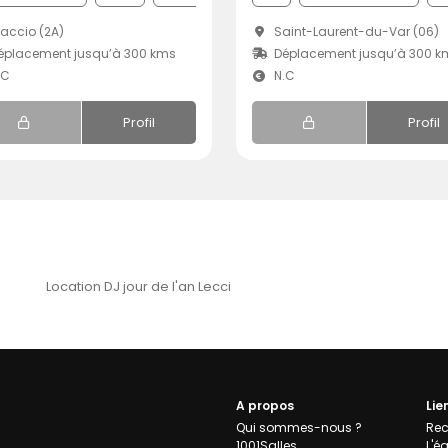
accio (2A)
Saint-Laurent-du-Var (06)
éplacement jusqu’à 300 kms
Déplacement jusqu’à 300 k
.C
N.C
Profil
Profil
Location DJ jour de l'an Lecci
A propos
Lie
Qui sommes-nous ?
Rec
1001Salles
L'é