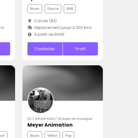
Blues
Dance
RNB
Carcès (83)
ms
Déplacement jusqu’à 300 kms
À partir de 900€
Contacter
Profil
DJ / Artiste solo / Groupe de musique
Meyer Animation
ouk
Blues
Métal
Pop