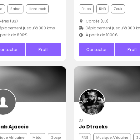
co
Salsa
Hard rock
Blues
RNB
Zouk
ères (83)
Carcès (83)
éplacement jusqu’à 300 kms
Déplacement jusqu’à 300 k
partir de 800€
À partir de 1000€
ontacter
Profil
Contacter
Profil
DJ
Fab Ajaccio
Jo Dtracks
que Africaine
Métal
Gospel
RNB
Musique Africaine
Z