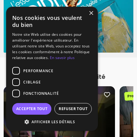
×
Nos cookies vous veulent
du bien
Notre site Web utilise des cookies pour
améliorer l'expérience utilisateur. En
utilisant notre site Web, vous acceptez tous
les cookies conformément à notre Politique
relative aux cookies.
En savoir plus
PERFORMANCE
Promotions à proximité
CIBLAGE
FONCTIONNALITÉ
Promotion
Prom
ACCEPTER TOUT
REFUSER TOUT
AFFICHER LES DÉTAILS