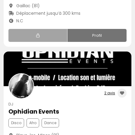
Gaillac (81)
Déplacement jusqu’à 300 kms
N.C
Profil
2 avis
DJ
Ophidian Events
Disco
Afro
Dance