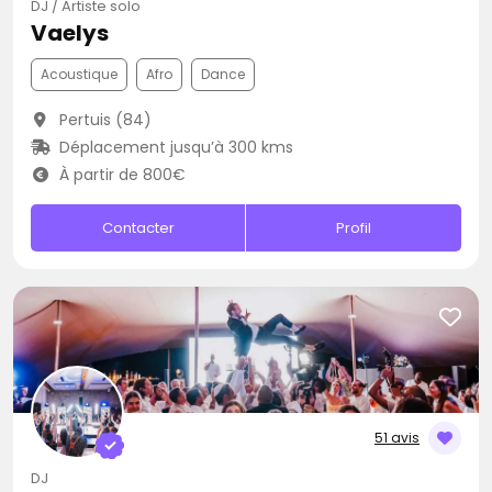
DJ / Artiste solo
Vaelys
Acoustique
Afro
Dance
Pertuis (84)
Déplacement jusqu’à 300 kms
À partir de 800€
Contacter
Profil
51 avis
DJ