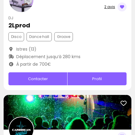
2 avis
DJ
2Lprod
Disco
Dance hall
Groove
Istres (13)
Déplacement jusqu’à 280 kms
À partir de 700€
Contacter
Profil