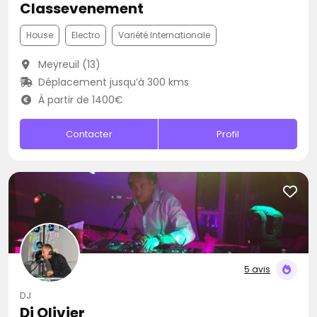
Classevenement
House
Electro
Variété Internationale
Meyreuil (13)
Déplacement jusqu’à 300 kms
À partir de 1400€
Contacter
Profil
5 avis
DJ
Dj Olivier