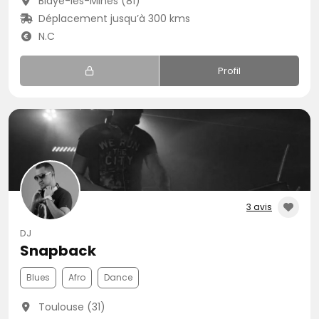
Blaye-les-Mines (81)
Déplacement jusqu’à 300 kms
N.C
Profil
3 avis
DJ
Snapback
Blues
Afro
Dance
Toulouse (31)