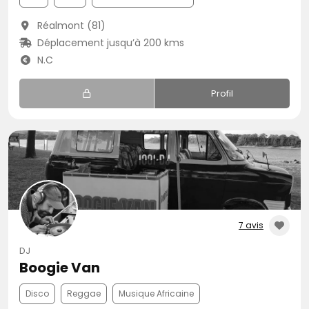
Réalmont (81)
Déplacement jusqu’à 200 kms
N.C
Profil
7 avis
DJ
Boogie Van
Disco
Reggae
Musique Africaine