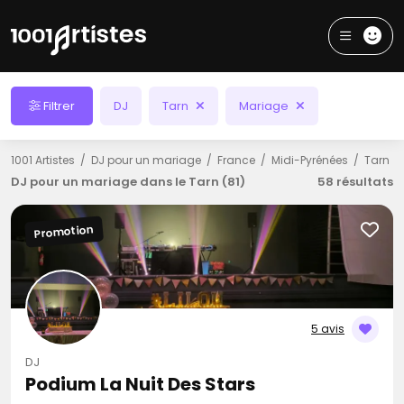
Filtrer
DJ
Tarn
Mariage
1001 Artistes
DJ pour un mariage
France
Midi-Pyrénées
Tarn
DJ pour un mariage dans le Tarn (81)
58 résultats
Promotion
5 avis
DJ
Podium La Nuit Des Stars