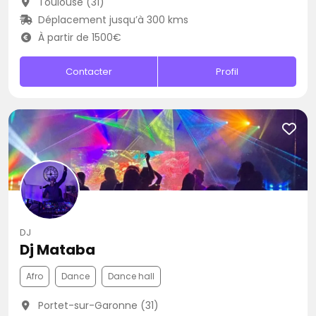
Toulouse (31)
Déplacement jusqu’à 300 kms
À partir de 1500€
Contacter
Profil
DJ
Dj Mataba
Afro
Dance
Dance hall
Portet-sur-Garonne (31)