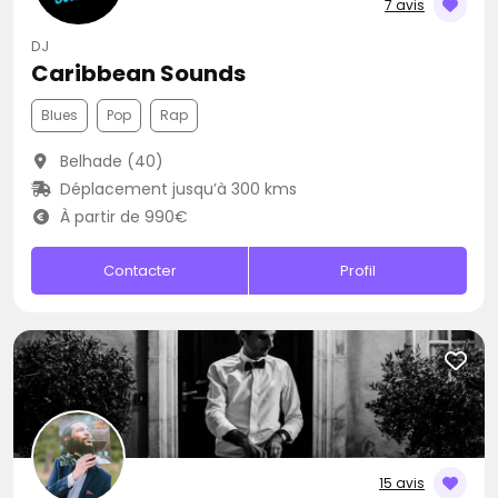
7 avis
DJ
Caribbean Sounds
Blues
Pop
Rap
Belhade (40)
Déplacement jusqu’à 300 kms
À partir de 990€
Contacter
Profil
15 avis