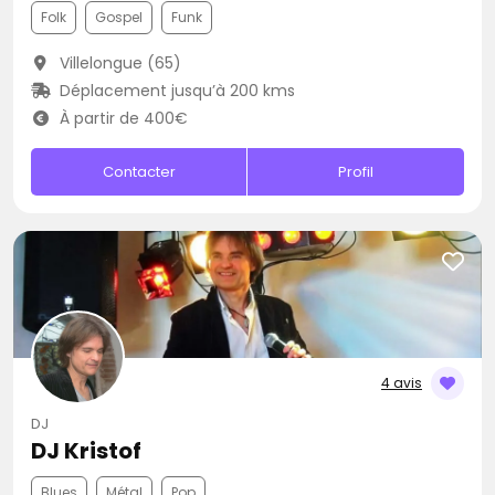
Folk
Gospel
Funk
Villelongue (65)
Déplacement jusqu’à 200 kms
À partir de 400€
Contacter
Profil
4 avis
DJ
DJ Kristof
Blues
Métal
Pop