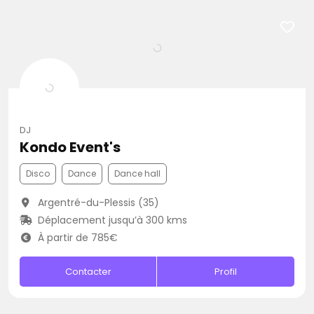
DJ
Kondo Event's
Disco
Dance
Dance hall
Argentré-du-Plessis (35)
Déplacement jusqu’à 300 kms
À partir de 785€
Contacter
Profil