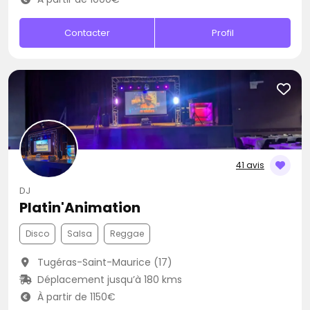
Contacter
Profil
41 avis
DJ
Platin'Animation
Disco
Salsa
Reggae
Tugéras-Saint-Maurice (17)
Déplacement jusqu’à 180 kms
À partir de 1150€