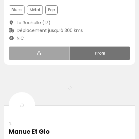
Blues
Métal
Pop
La Rochelle (17)
Déplacement jusqu’à 300 kms
N.C
Profil
DJ
Manue Et Gio