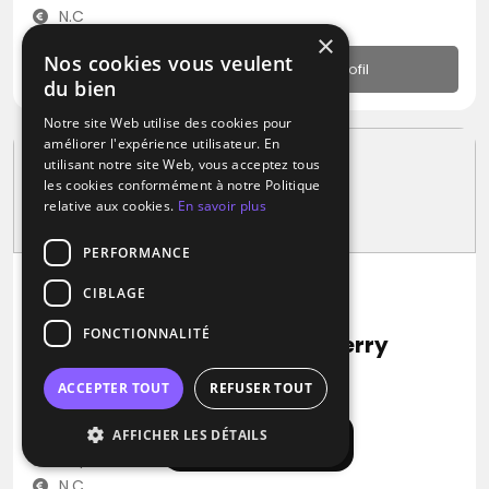
N.C
×
Nos cookies vous veulent
Profil
du bien
Notre site Web utilise des cookies pour
améliorer l'expérience utilisateur. En
utilisant notre site Web, vous acceptez tous
les cookies conformément à notre Politique
relative aux cookies.
En savoir plus
PERFORMANCE
CIBLAGE
DJ / Groupe de musique
FONCTIONNALITÉ
FLY MUSIC Animation DJ Thierry
RNB
Musique Africaine
Zouk
ACCEPTER TOUT
REFUSER TOUT
Vallet (44)
AFFICHER LES DÉTAILS
Afficher la carte
Déplacement jusqu’à 160 kms
N.C