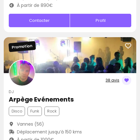
À partir de 890€
Contacter
Profil
Promotion
38 avis
DJ
Arpège Evénements
Disco
Funk
Rock
Vannes (56)
Déplacement jusqu’à 150 kms
À partir de 1000€