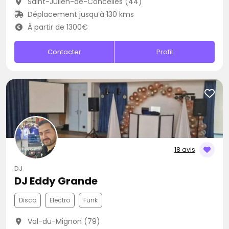
Saint-Julien-de-Concelles (44)
Déplacement jusqu’à 130 kms
À partir de 1300€
Contacter
Profil
18 avis
DJ
DJ Eddy Grande
Disco
Electro
Funk
Val-du-Mignon (79)