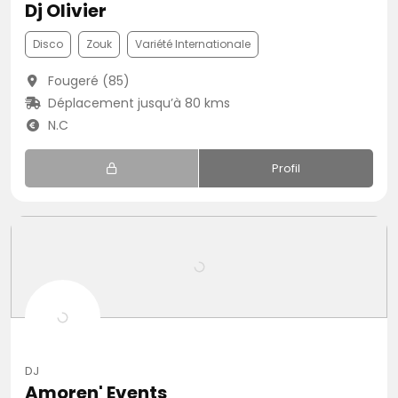
Dj Olivier
Disco
Zouk
Variété Internationale
Fougeré (85)
Déplacement jusqu’à 80 kms
N.C
Profil
DJ
Amoren' Events