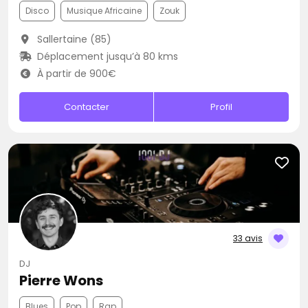
Disco
Musique Africaine
Zouk
Sallertaine (85)
Déplacement jusqu’à 80 kms
À partir de 900€
Contacter
Profil
33 avis
DJ
Pierre Wons
Blues
Pop
Rap