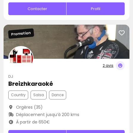
Contacter
Profil
Promotion
2 avis
DJ
Breizhkaraoké
Country
Salsa
Dance
Orgères (35)
Déplacement jusqu’à 200 kms
À partir de 650€