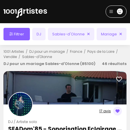
Filtrer
DJ
Sables-d'Olonne
Mariage
1001 Artistes
DJ pour un mariage
France
Pays de la Loire
Vendée
Sables-d'Olonne
DJ pour un mariage Sables-d'Olonne (85100)
46 résultats
17 avis
DJ / Artiste solo
SEADom'85 - Sonorisation Eclairage et Animation d'événements