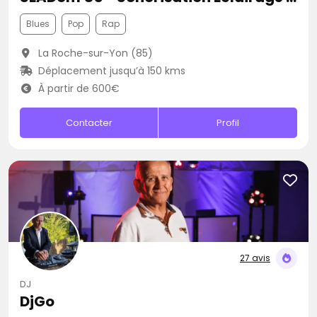
Blues
Pop
Rap
La Roche-sur-Yon (85)
Déplacement jusqu’à 150 kms
À partir de 600€
Contacter
Profil
27 avis
DJ
DjGo