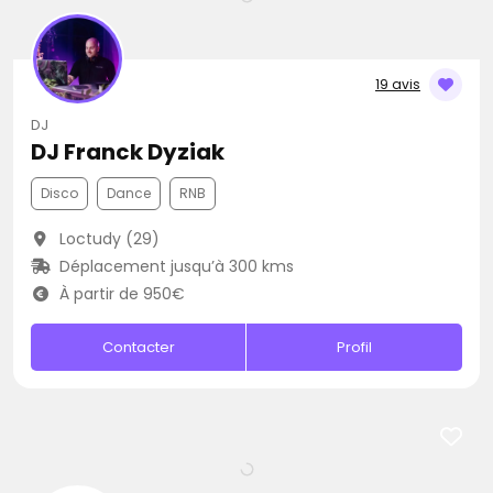
19 avis
DJ
DJ Franck Dyziak
Disco
Dance
RNB
Loctudy (29)
Déplacement jusqu’à 300 kms
À partir de 950€
Contacter
Profil