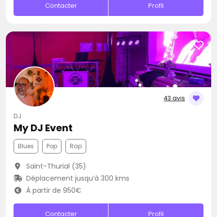
Contacter
Profil
43 avis
DJ
My DJ Event
Blues
Pop
Rap
Saint-Thurial (35)
Déplacement jusqu’à 300 kms
À partir de 950€
Contacter
Profil