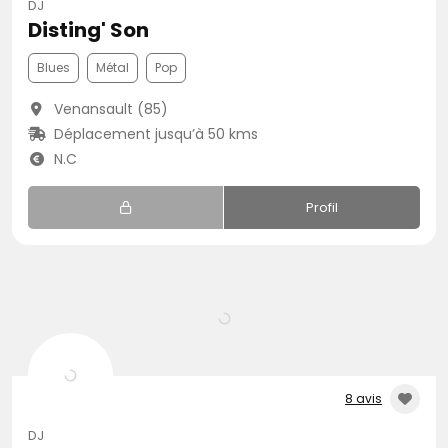
DJ
Disting' Son
Blues
Métal
Pop
Venansault (85)
Déplacement jusqu’à 50 kms
N.C
Profil
8 avis
DJ