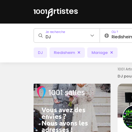
Je recherche
Où ?
DJ
Riedisheim
Mariage
1001 Art
DJ pou