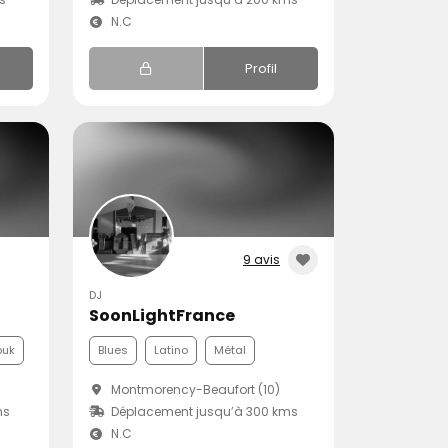
N.C
Profil
9 avis
DJ
SoonLightFrance
ouk
Blues
Latino
Métal
Montmorency-Beaufort (10)
ms
Déplacement jusqu’à 300 kms
N.C