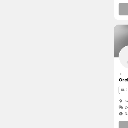
DJ
Orc
RNB
Sa
D
N