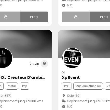
.C
N.C
Profil
Profil
7 avis
DJ
Loïc DJ Créateur D'ambiance
Xp Event
s
Métal
Pop
RNB
Musique Africaine
Z
on (57)
Dole (39)
éplacement jusqu’à 300 kms
Déplacement jusqu’à 160 k
.C
N.C