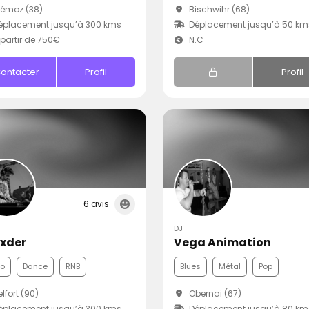
émoz (38)
Bischwihr (68)
éplacement jusqu’à 300 kms
Déplacement jusqu’à 50 km
partir de 750€
N.C
ontacter
Profil
Profil
6 avis
DJ
xder
Vega Animation
co
Dance
RNB
Blues
Métal
Pop
lfort (90)
Obernai (67)
éplacement jusqu’à 300 kms
Déplacement jusqu’à 80 km