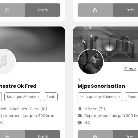
Profil
Profil
21 avis
DJ
hestre Ok Fred
Mjps Sonorisation
Musique Africaine
Zouk
Musique traditionnelle
Soca
int-Julien-les-Villas (10)
Mâcon (71)
éplacement jusqu’à 300 kms
Déplacement jusqu’à 300 k
.C
N.C
Profil
Profil