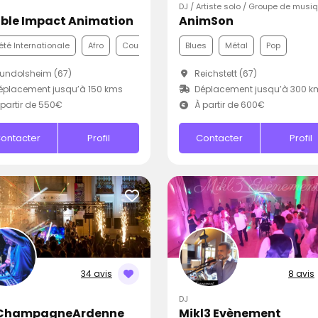
DJ / Artiste solo / Groupe de musi
ble Impact Animation
AnimSon
été Internationale
Afro
Country
Blues
Métal
Pop
undolsheim (67)
Reichstett (67)
placement jusqu’à 150 kms
Déplacement jusqu’à 300 k
partir de 550€
À partir de 600€
ontacter
Profil
Contacter
Profil
34 avis
8 avis
DJ
ChampagneArdenne
Mikl3 Evènement