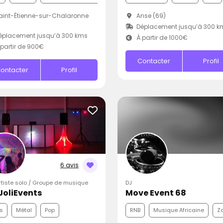
int-Étienne-sur-Chalaronne
Anse (69)
Déplacement jusqu’à 300 k
éplacement jusqu’à 300 kms
À partir de 1000€
partir de 900€
Contacter
Profil
ontacter
Profil
6 avis
Artiste solo / Groupe de musique
DJ
JoliEvents
Move Event 68
s
Métal
Pop
RNB
Musique Africaine
Z