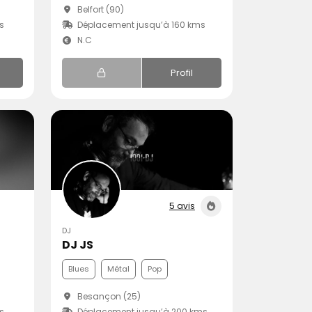
Belfort (90)
s
Déplacement jusqu’à 160 kms
N.C
Profil
5 avis
DJ
DJ JS
Blues
Métal
Pop
Besançon (25)
s
Déplacement jusqu’à 200 kms