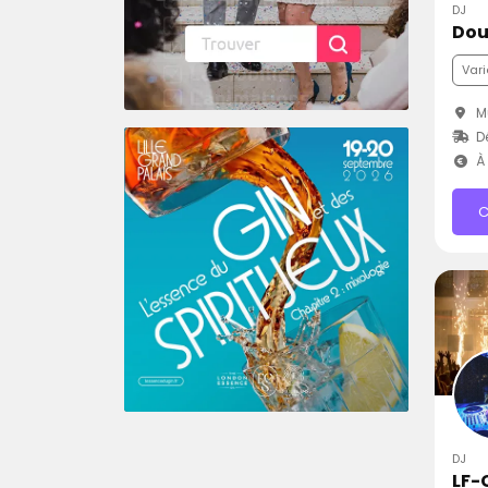
DJ
Dou
Vari
M
Dé
À 
C
DJ
LF-