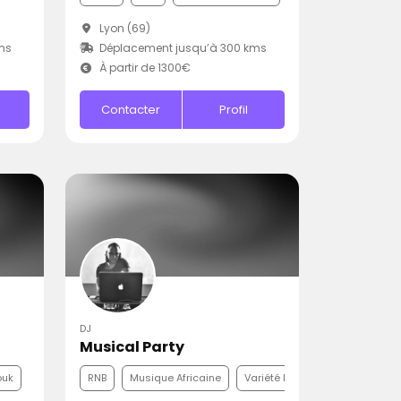
Lyon (69)
ms
Déplacement jusqu’à 300 kms
À partir de 1300€
Contacter
Profil
DJ
Musical Party
ouk
RNB
Musique Africaine
Variété Internationale