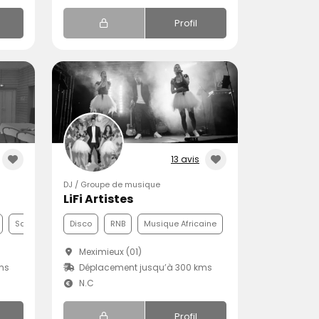
Profil
13 avis
DJ / Groupe de musique
LiFi Artistes
Samba
Disco
RNB
Musique Africaine
Meximieux (01)
ms
Déplacement jusqu’à 300 kms
N.C
Profil