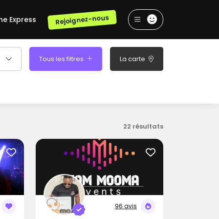
Rejoignez-nous
he Express
Tous les filtres
La carte
m
22 résultats
96 avis