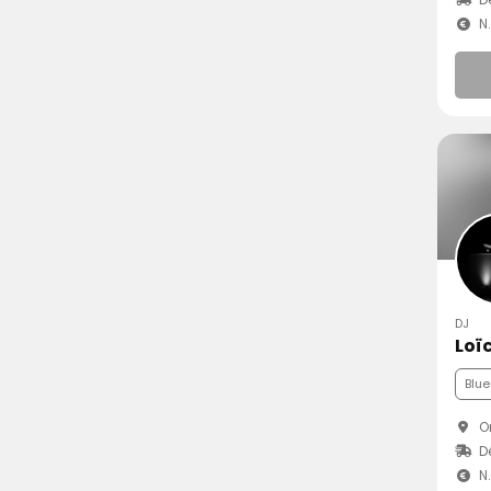
N
DJ
Blue
Or
D
N