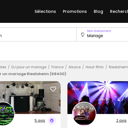
Sélections
Promotions
Blog
Recherc
Mon événement
istes
DJ pour un mariage
France
Alsace
Haut-Rhin
Riedishei
r un mariage Riedisheim (68400)
5 avis
2 avis