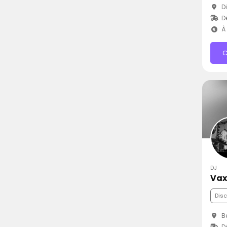
Di
D
À 
C
DJ
Vax
Dis
Be
D