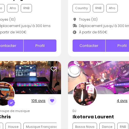
co
Afro
RNB
Country
RNB
Afro
oyes (10)
Troyes (10)
éplacement jusqu’à 300 kms
Déplacement jusqu’à 300 k
partir de 1400€
À partir de 650€
ontacter
Profil
Contacter
Profil
106 avis
4 avis
Groupe de musique
DJ
Chris
Ikotorva Laurent
k
House
Musique Française
Bossa Nova
Dance
RNB