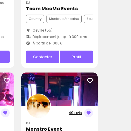
que
DJ
Team MooMa Events
Country
Musique Africaine
Zouk
Geville (55)
ms
Déplacement jusqu’à 300 kms
À partir de 1000€
Contacter
Profil
49 avis
DJ
Monstro Event