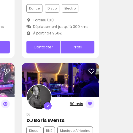
Dance
Disco
Electro
Torcieu (01)
ms
Déplacement jusqu’à 300 kms
À partir de 950€
Contacter
Profil
80 avis
DJ
DJ Boris Events
Disco
RNB
Musique Africaine