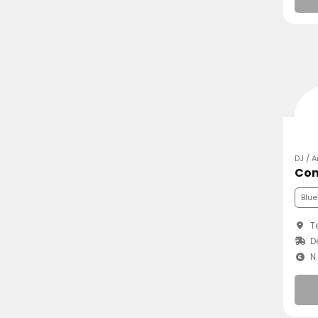
DJ / 
Blue
Te
D
N