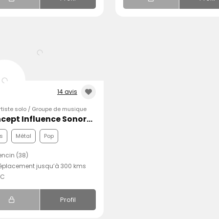
14 avis
Artiste solo / Groupe de musique
Concept Influence Sonore - Alexandre Buczek
s
Métal
Pop
ncin (38)
éplacement jusqu’à 300 kms
.C
Profil