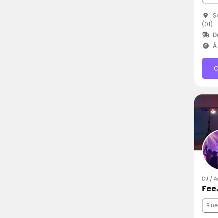
Sa
(01)
D
À 
C
DJ / 
Fee
Blue