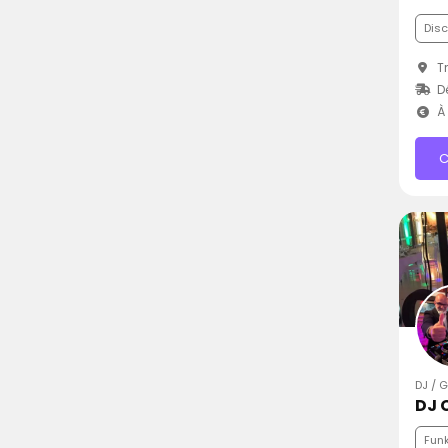
Dis
Tr
D
À 
C
DJ / 
DJ 
Fun