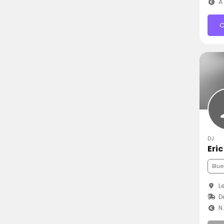
À 
C
DJ
Eri
Blue
Le
Dé
N