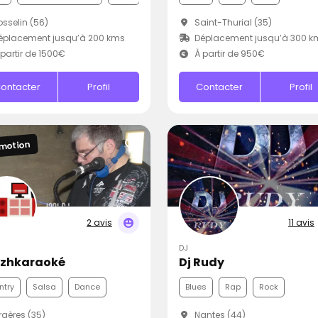
sselin (56)
Saint-Thurial (35)
éplacement jusqu’à 200 kms
Déplacement jusqu’à 300 k
partir de 1500€
À partir de 950€
ontacter
Profil
Contacter
Profil
motion
2 avis
11 avis
DJ
izhkaraoké
Dj Rudy
ntry
Salsa
Dance
Blues
Rap
Rock
gères (35)
Nantes (44)