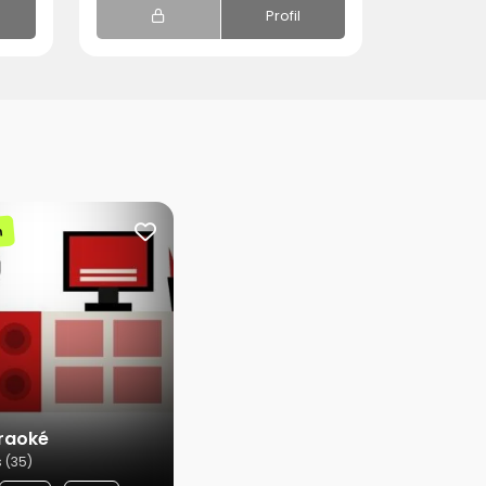
Profil
n
raoké
 (35)