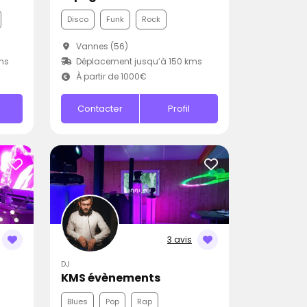
Disco
Funk
Rock
Vannes (56)
ms
Déplacement jusqu’à 150 kms
À partir de 1000€
Contacter
Profil
3 avis
DJ
KMS évènements
Blues
Pop
Rap