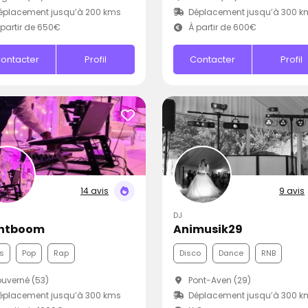
éplacement jusqu’à 200 kms
Déplacement jusqu’à 300 k
partir de 650€
À partir de 600€
ontacter
Profil
Contacter
Profil
14 avis
9 avis
DJ
ntboom
Animusik29
s
Pop
Rap
Disco
Dance
RNB
uverné (53)
Pont-Aven (29)
éplacement jusqu’à 300 kms
Déplacement jusqu’à 300 k