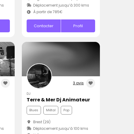
ms
Déplacement jusqu’à 300 kms
À partir de 785€
Contacter
Profil
3 avis
DJ
Terre & Mer Dj Animateur
Blues
Métal
Pop
Brest (29)
ms
Déplacement jusqu’à 100 kms