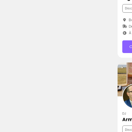
Dis
Ba
Dé
À 
C
DJ
Arm
Dis