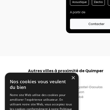
Acoustique
Electro
A partir de
Contacter
Autres villes à proximité de Quimper
×
DJ mariage Brest
Nos cookies vous veulent
DJ prix mariage Landerneau
du bien
DJ autour de moi mariage Plougastel-Daoulas
Prix DJ mariage Le Relecq-Kerhuon
Notre site Web utilise des cookies pour
DJ animation mariage Pont-l'Abbé
améliorer l'expérience utilisateur. En
Voir plus
utilisant notre site Web, vous acceptez tous
les cookies conformément à notre Politique