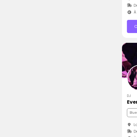
D
À 
C
DJ
Eve
Blue
Lo
D