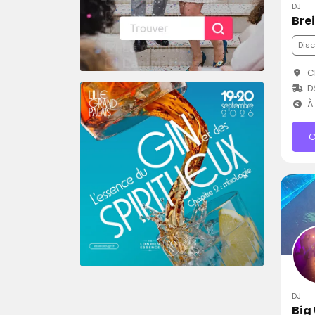
DJ
Bre
Dis
Cl
Dé
À 
C
DJ
Big