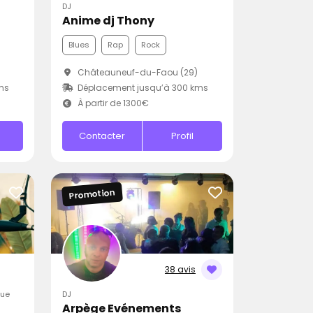
DJ
Anime dj Thony
Blues
Rap
Rock
Châteauneuf-du-Faou (29)
ms
Déplacement jusqu’à 300 kms
À partir de 1300€
Contacter
Profil
Promotion
38 avis
que
DJ
Arpège Evénements