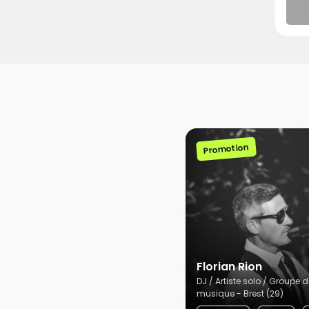
Promotion
Florian Rion
DJ / Artiste solo / Groupe d
musique - Brest (29)