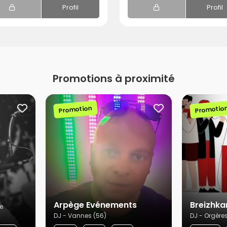
Profil
Profil
Promotions à proximité
Promotion
Promotio
Arpège Evénements
Breizhka
e
DJ - Vannes (56)
DJ - Orgères