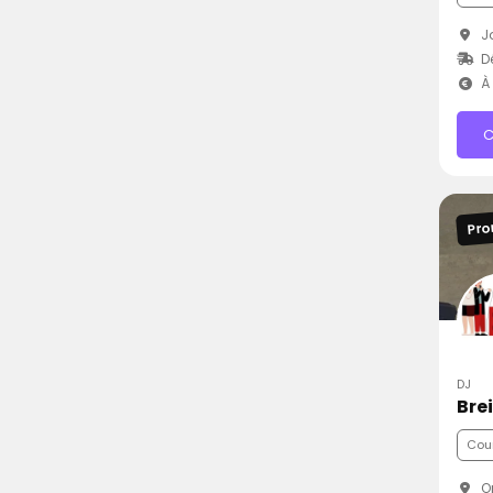
Jo
D
À 
C
Pro
DJ
Bre
Cou
Or