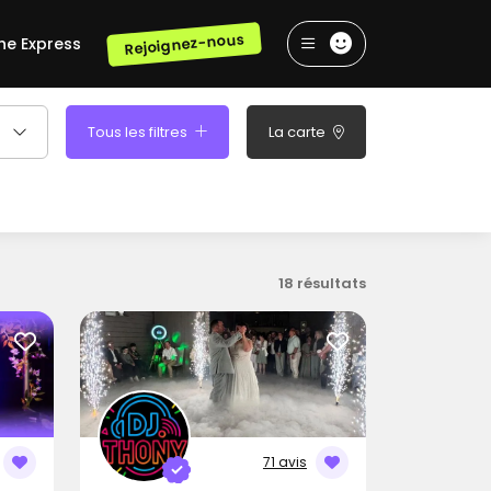
Rejoignez-nous
he Express
Tous les filtres
La carte
18 résultats
71 avis