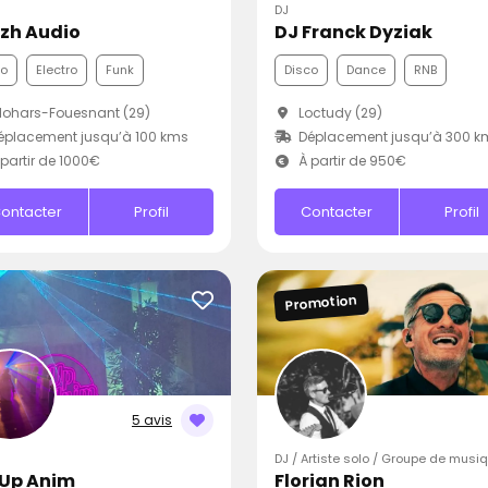
DJ
izh Audio
DJ Franck Dyziak
co
Electro
Funk
Disco
Dance
RNB
ohars-Fouesnant (29)
Loctudy (29)
placement jusqu’à 100 kms
Déplacement jusqu’à 300 k
partir de 1000€
À partir de 950€
ontacter
Profil
Contacter
Profil
Promotion
5 avis
DJ / Artiste solo / Groupe de musi
 Up Anim
Florian Rion