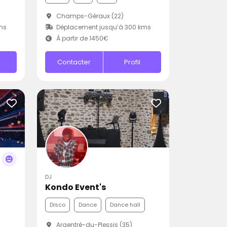
Champs-Géraux (22)
ms
Déplacement jusqu’à 300 kms
À partir de 1450€
Contacter
Profil
DJ
Kondo Event's
Disco
Dance
Dance hall
Argentré-du-Plessis (35)