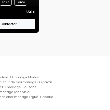
Salsa
Dance
650€
Contacter
ation DJ mariage Morlaix
autour de moi mariage Guipavas
if DJ mariage Plouzané
mariage Landivisiau
pas cher mariage Ergué-Gabéric