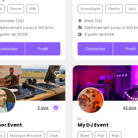
co
Dance
RNB
Acoustique
Electro
Jazz
nnalec (29)
Brest (29)
placement jusqu’à 150 kms
Déplacement jusqu’à 300 k
partir de 1000€
À partir de 650€
ontacter
Profil
Contacter
Profil
3 avis
43 avis
DJ
or Event
My DJ Event
co
Musique Africaine
Zouk
Blues
Pop
Rap