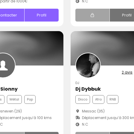
partir de 1000€
N.C
ontacter
Profil
Profil
2 avis
DJ
c Sionny
Dj Dybbuk
s
Métal
Pop
Disco
Afro
RNB
sneven (29)
Messac (35)
placement jusqu’à 100 kms
Déplacement jusqu’à 300 k
.C
N.C