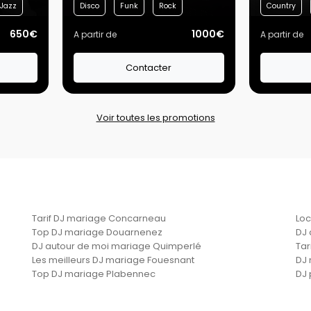
Jazz
Disco
Funk
Rock
Country
650€
1000€
A partir de
A partir de
Contacter
Voir toutes les promotions
Tarif DJ mariage Concarneau
Loc
Top DJ mariage Douarnenez
DJ 
DJ autour de moi mariage Quimperlé
Tar
Les meilleurs DJ mariage Fouesnant
DJ 
Top DJ mariage Plabennec
DJ 