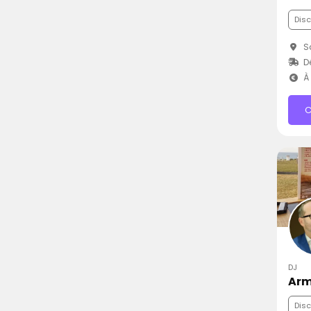
Dis
Sa
Dé
À 
C
DJ
Arm
Dis