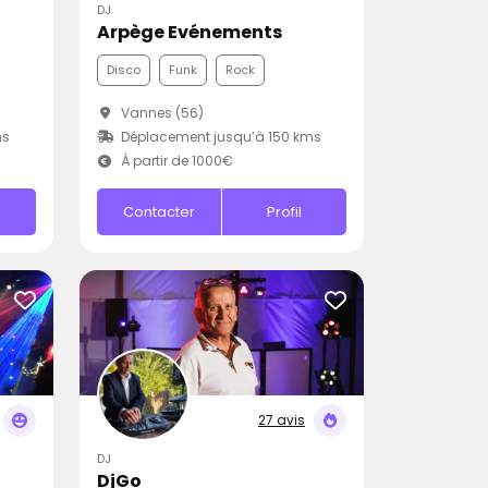
DJ
Arpège Evénements
Disco
Funk
Rock
Vannes (56)
ms
Déplacement jusqu’à 150 kms
À partir de 1000€
Contacter
Profil
27 avis
DJ
DjGo