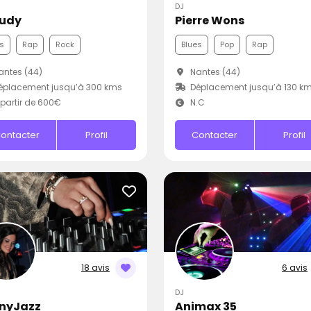
DJ
Rudy
Pierre Wons
s
Rap
Rock
Blues
Pop
Rap
ntes (44)
Nantes (44)
éplacement jusqu’à 300 kms
Déplacement jusqu’à 130 k
partir de 600€
N.C
ontacter
Profil
Contacter
Profil
18 avis
6 avis
DJ
nyJazz
Animax 35