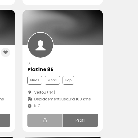
DJ
Platine 85
Blues
Métal
Pop
Vertou (44)
ms
Déplacement jusqu’à 100 kms
N.C
Profil