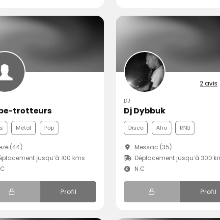
2 avis
DJ
be-trotteurs
Dj Dybbuk
s
Métal
Pop
Disco
Afro
RNB
zé (44)
Messac (35)
placement jusqu’à 100 kms
Déplacement jusqu’à 300 k
.C
N.C
Profil
Profil