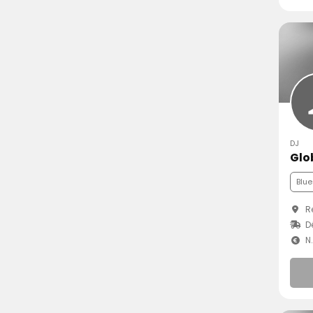
DJ
Glo
Blue
Re
Dé
N