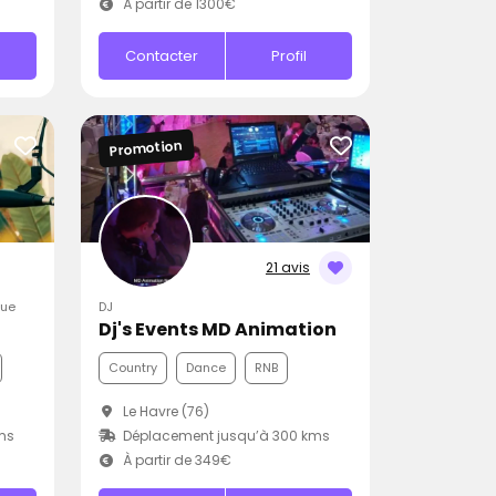
À partir de 1300€
Contacter
Profil
Promotion
21 avis
que
DJ
Dj's Events MD Animation
Country
Dance
RNB
Le Havre (76)
ms
Déplacement jusqu’à 300 kms
À partir de 349€