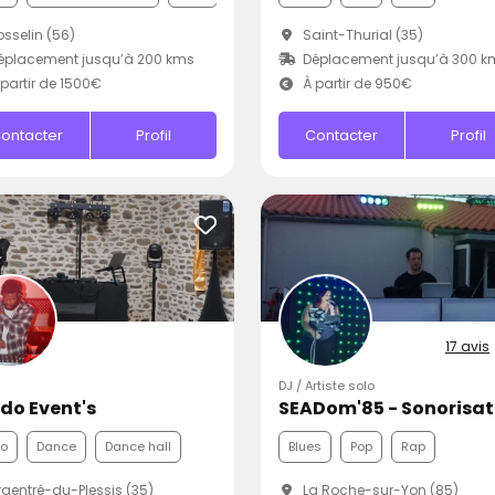
sselin (56)
Saint-Thurial (35)
éplacement jusqu’à 200 kms
Déplacement jusqu’à 300 k
partir de 1500€
À partir de 950€
ontacter
Profil
Contacter
Profil
17 avis
DJ / Artiste solo
do Event's
co
Dance
Dance hall
Blues
Pop
Rap
gentré-du-Plessis (35)
La Roche-sur-Yon (85)