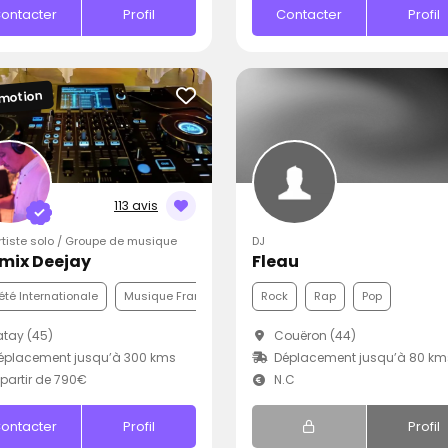
ontacter
Profil
Contacter
Profil
motion
113 avis
Artiste solo / Groupe de musique
DJ
mix Deejay
Fleau
été Internationale
Musique Française
Pop
Rock
Rap
Pop
tay (45)
Couëron (44)
éplacement jusqu’à 300 kms
Déplacement jusqu’à 80 km
partir de 790€
N.C
ontacter
Profil
Profil