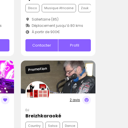
Disco
Musique Africaine
Zouk
Sallertaine (85)
s
Déplacement jusqu’à 80 kms
À partir de 900€
Contacter
Profil
Promotion
2 avis
DJ
Breizhkaraoké
Country
Salsa
Dance