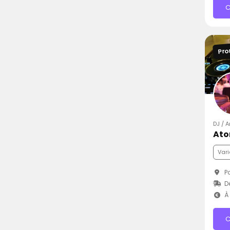
C
Pro
DJ / 
Ato
Vari
Pa
D
À 
C