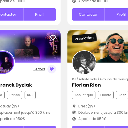
partir de 1000€
À partir de 1000€
ontacter
Profil
Contacter
Profil
Promotion
19 avis
DJ / Artiste solo / Groupe de musi
Franck Dyziak
Florian Rion
co
Dance
RNB
Acoustique
Electro
Jazz
ctudy (29)
Brest (29)
éplacement jusqu’à 300 kms
Déplacement jusqu’à 300 k
partir de 950€
À partir de 650€