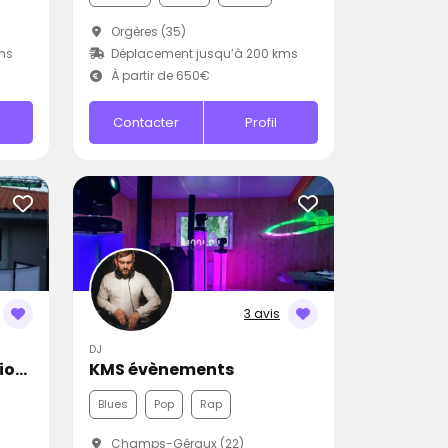
Orgères (35)
ms
Déplacement jusqu’à 200 kms
À partir de 650€
Contacter
Profil
3 avis
DJ
SEADom'85 - Sonorisation Eclairage et Animation d'événements
KMS évènements
Blues
Pop
Rap
Champs-Géraux (22)