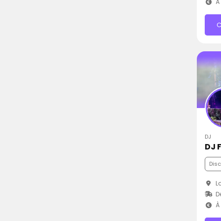
À 
C
DJ
DJ 
Dis
Lo
D
À 