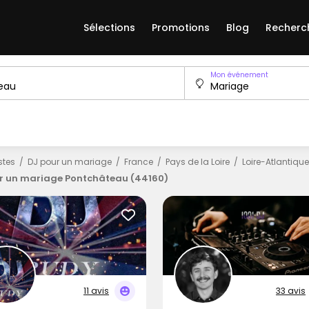
Sélections
Promotions
Blog
Recherc
Mon événement
istes
DJ pour un mariage
France
Pays de la Loire
Loire-Atlantique
r un mariage Pontchâteau (44160)
11 avis
33 avis