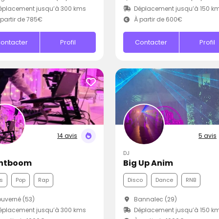
éplacement jusqu’à 300 kms
Déplacement jusqu’à 150 k
partir de 785€
À partir de 600€
ontacter
Profil
Contacter
Profil
14 avis
5 avis
DJ
ntboom
Big Up Anim
s
Pop
Rap
Disco
Dance
RNB
uverné (53)
Bannalec (29)
éplacement jusqu’à 300 kms
Déplacement jusqu’à 150 k