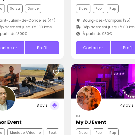
co
Salsa
Dance
Blues
Pop
Rap
int-Julien-de-Concelles (44)
Bourg-des-Comptes (35)
placement jusqu’à 130 kms
Déplacement jusqu’à 80 km
partir de 1300€
À partir de 930€
ontacter
Profil
Contacter
Profil
3 avis
43 avis
DJ
or Event
My DJ Event
co
Musique Africaine
Zouk
Blues
Pop
Rap