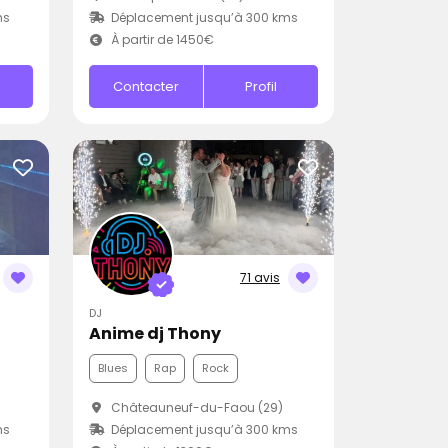
ms
Déplacement jusqu’à 300 kms
À partir de 1450€
Contacter
Profil
71 avis
DJ
Anime dj Thony
Blues
Rap
Rock
Châteauneuf-du-Faou (29)
ms
Déplacement jusqu’à 300 kms