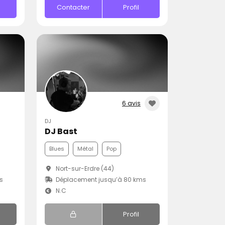
Contacter
Profil
6 avis
DJ
DJ Bast
Blues
Métal
Pop
Nort-sur-Erdre (44)
s
Déplacement jusqu’à 80 kms
N.C
Profil