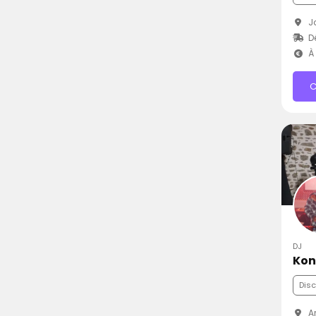
Jo
D
À 
C
DJ
Kon
Dis
Ar