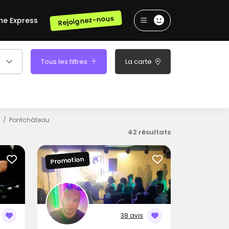
Rejoignez-nous
he Express
Tous les filtres
La carte
Pontchâteau
42 résultats
Promotion
38 avis