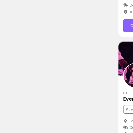
D
À 
C
DJ
Eve
Blue
Lo
D