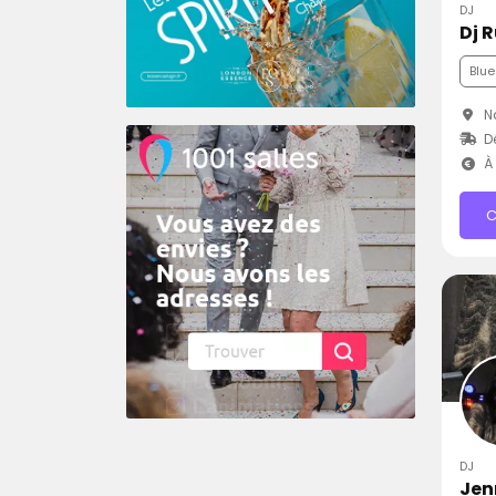
DJ
Dj 
Blue
Na
D
À 
C
DJ
Jen